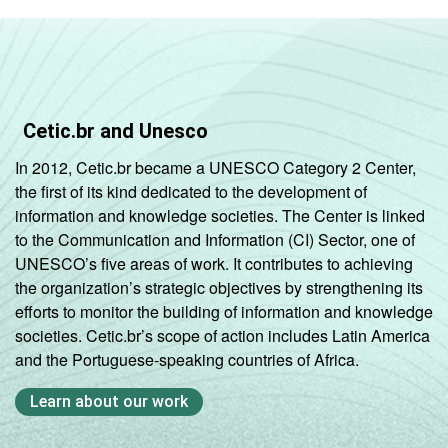
Ensino
Fundamental
8ª série / 9º
ano do
40
12
Ensino
Cetic.br and Unesco
Fundamental
In 2012, Cetic.br became a UNESCO Category 2 Center,
the first of its kind dedicated to the development of
2º ano do
information and knowledge societies. The Center is linked
Ensino
39
11
to the Communication and Information (CI) Sector, one of
Médio
UNESCO’s five areas of work. It contributes to achieving
the organization’s strategic objectives by strengthening its
COMPUTADOR
Tem
40
11
efforts to monitor the building of information and knowledge
INSTALADO NO
societies. Cetic.br’s scope of action includes Latin America
LABORATÓRIO DE
Não tem
and the Portuguese-speaking countries of Africa.
37
16
INFORMÁTICA
Learn about our work
INTERNET
Tem
40
11
INSTALADA NO