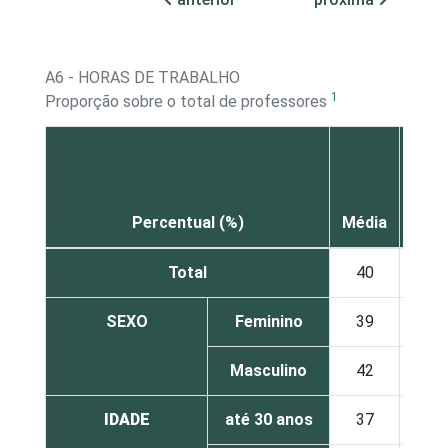
A6 - HORAS DE TRABALHO
1
Proporção sobre o total de professores
Até
20
Percentual (%)
Média
hora
Total
40
12
SEXO
Feminino
39
13
Masculino
42
9
IDADE
até 30 anos
37
19