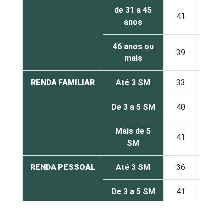
de 31 a 45
41
11
anos
46 anos ou
39
11
mais
RENDA FAMILIAR
Até 3 SM
33
29
De 3 a 5 SM
40
10
Mais de 5
41
8
SM
RENDA PESSOAL
Até 3 SM
36
20
De 3 a 5 SM
41
7
Mais de 5
45
5