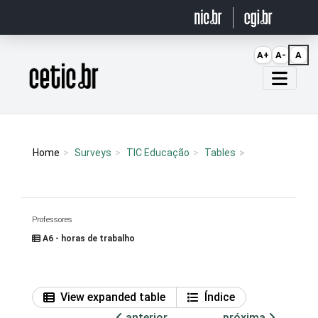
Ir para o conteúdo
A+
A-
A
Página inicial
Home
Surveys
TIC Educação
Tables
Professores
A6 - horas de trabalho
View expanded table
Índice
anterior
próxima