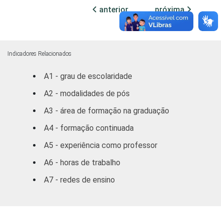
SM
anterior
próxima
REGIÃO
Norte /
Centro
41
8
Oeste
Indicadores Relacionados
A1 - grau de escolaridade
Nordeste
38
21
A2 - modalidades de pós
Sudeste
41
6
A3 - área de formação na graduação
Sul
39
14
A4 - formação continuada
A5 - experiência como professor
DEPENDÊNCIA
Municipal
40
13
ADMINISTRATIVA
A6 - horas de trabalho
Estadual
39
11
A7 - redes de ensino
SÉRIE
4ª série / 5º
ano do
40
14