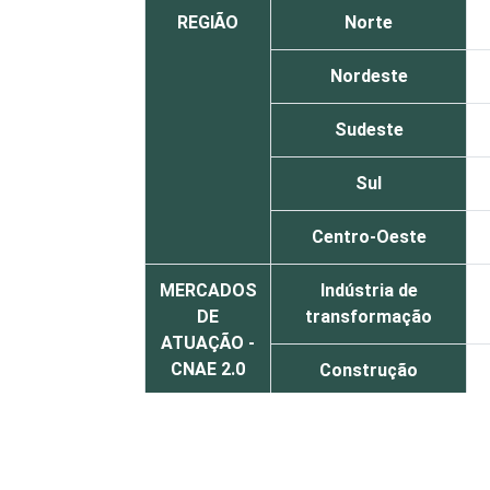
REGIÃO
Norte
Nordeste
Sudeste
Sul
Centro-Oeste
MERCADOS
Indústria de
DE
transformação
ATUAÇÃO -
CNAE 2.0
Construção
Comércio;
reparação de
veículos