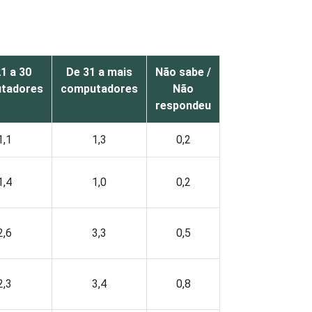
1 a 30
De 31 a mais
Não sabe /
tadores
computadores
Não
respondeu
1,1
1,3
0,2
1,4
1,0
0,2
2,6
3,3
0,5
2,3
3,4
0,8