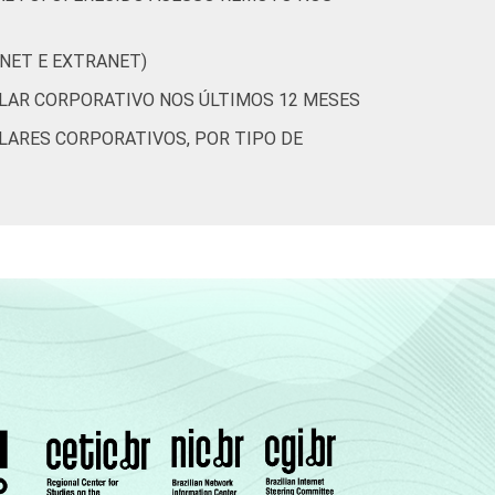
ANET E EXTRANET)
3,3
4,4
0,5
ULAR CORPORATIVO NOS ÚLTIMOS 12 MESES
LARES CORPORATIVOS, POR TIPO DE
2,6
2,8
0,8
 constituem os seguintes segmentos da CNAE
14 e fevereiro de 2015.