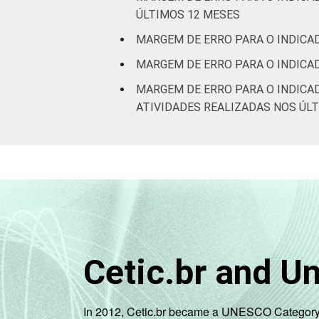
ÚLTIMOS 12 MESES
Informação e
MARGEM DE ERRO PARA O INDICAD
Comunicação
MARGEM DE ERRO PARA O INDICA
Artes, cultura,
MARGEM DE ERRO PARA O INDICA
esporte e
ATIVIDADES REALIZADAS NOS ÚL
recreação; Outras
atividades de
serviços
¹ Base: 7010 empresas que declararam
2.0 (C, F, G, H, I, J, L, M, N, R e S).
Fonte: NIC.br - set 2014 / mar 2015
Cetic.br and U
In 2012, Cetic.br became a UNESCO Category 2 C