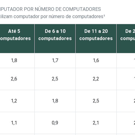
MPUTADOR POR NÚMERO DE COMPUTADORES
utilizam computador por número de computadores¹
Até 5
De 6 a 10
De 11 a 20
De 2
computadores
computadores
computadores
compu
1,8
1,7
1,6
2,6
2,5
2,2
1,2
1,8
2,5
1,1
0,9
2,1