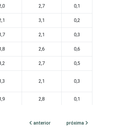
2,0
2,7
0,1
2,1
3,1
0,2
1,7
2,1
0,3
1,8
2,6
0,6
3,2
2,7
0,5
1,3
2,1
0,3
1,9
2,8
0,1
anterior
próxima
2,2
2,7
0,3