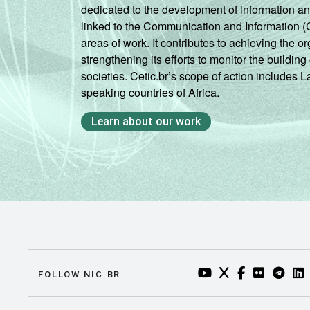
dedicated to the development of information a
linked to the Communication and Information (
areas of work. It contributes to achieving the or
strengthening its efforts to monitor the buildi
societies. Cetic.br’s scope of action includes 
speaking countries of Africa.
Learn about our work
YOUTUBE DO NIC.BR
TWITTER DO NIC
FACEBOOK DO
FLICKR DO
TELEGR
LI
FOLLOW NIC.BR