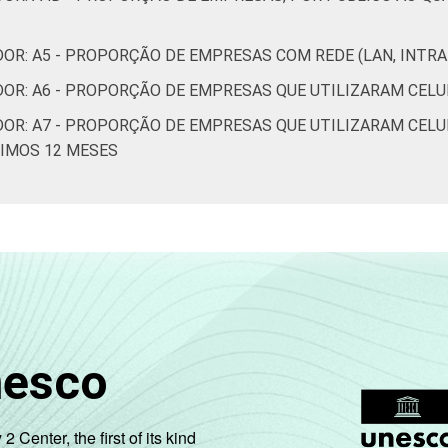
OR: A5 - PROPORÇÃO DE EMPRESAS COM REDE (LAN, INTR
1,5
2,8
4,1
DOR: A6 - PROPORÇÃO DE EMPRESAS QUE UTILIZARAM CEL
DOR: A7 - PROPORÇÃO DE EMPRESAS QUE UTILIZARAM CELU
TIMOS 12 MESES
4,2
3,6
3,3
 utilizar computador, com 10 ou mais pessoas ocupadas e que
 Estimativa:486345 empresas. Dados coletados entre setembro de 20
nesco
enter, the first of its kind