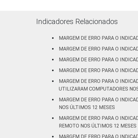
automotores e
motocicletas
Indicadores Relacionados
Transporte,
armazenagem e
MARGEM DE ERRO PARA O INDICA
correio
MARGEM DE ERRO PARA O INDICA
Alojamento e
MARGEM DE ERRO PARA O INDIC
alimentação
MARGEM DE ERRO PARA O INDIC
Atividades
MARGEM DE ERRO PARA O INDICA
imobiliárias;
UTILIZARAM COMPUTADORES NOS
Atividades
MARGEM DE ERRO PARA O INDICADOR: A4A 
profissionais,
NOS ÚLTIMOS 12 MESES
científicas e
técnicas; Atividades
MARGEM DE ERRO PARA O INDICA
administrativas e
REMOTO NOS ÚLTIMOS 12 MESES
serviços
MARGEM DE ERRO PARA O INDICA
complentares