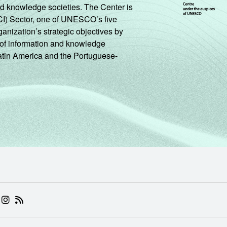
nd knowledge societies. The Center is
CI) Sector, one of UNESCO’s five
ganization’s strategic objectives by
ng of information and knowledge
Latin America and the Portuguese-
 (ABRE EM NOVA ABA)
.BR (ABRE EM NOVA ABA)
 NIC.BR (ABRE EM NOVA ABA)
 NIC.BR (ABRE EM NOVA ABA)
AM DO NIC.BR (ABRE EM NOVA ABA)
NKEDIN DO NIC.BR (ABRE EM NOVA ABA)
INSTAGRAM DO NIC.BR (ABRE EM NOVA ABA)
RSS DO NIC.BR (ABRE EM NOVA ABA)