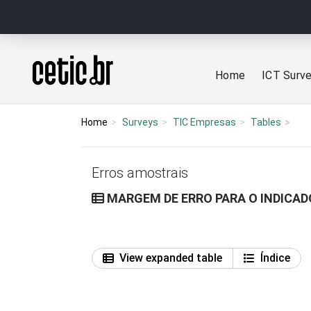
Ir para o conteúdo
Página inicial
Home
ICT Surv
Home
Surveys
TIC Empresas
Tables
Erros amostrais
MARGEM DE ERRO PARA O INDICA
View expanded table
Índice