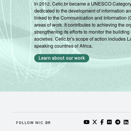
In 2012, Cetic.br became a UNESCO Category 2 C
dedicated to the development of information a
linked to the Communication and Information (
areas of work. It contributes to achieving the or
strengthening its efforts to monitor the buildi
societies. Cetic.br’s scope of action includes 
speaking countries of Africa.
Learn about our work
YOUTUBE DO NIC.BR
TWITTER DO NIC
FACEBOOK DO
FLICKR DO
TELEGR
LI
FOLLOW NIC.BR