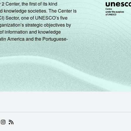
enter, the first of its kind
nd knowledge societies. The Center is
CI) Sector, one of UNESCO’s five
ganization’s strategic objectives by
ng of information and knowledge
Latin America and the Portuguese-
 (ABRE EM NOVA ABA)
.BR (ABRE EM NOVA ABA)
 NIC.BR (ABRE EM NOVA ABA)
 NIC.BR (ABRE EM NOVA ABA)
AM DO NIC.BR (ABRE EM NOVA ABA)
NKEDIN DO NIC.BR (ABRE EM NOVA ABA)
INSTAGRAM DO NIC.BR (ABRE EM NOVA ABA)
RSS DO NIC.BR (ABRE EM NOVA ABA)