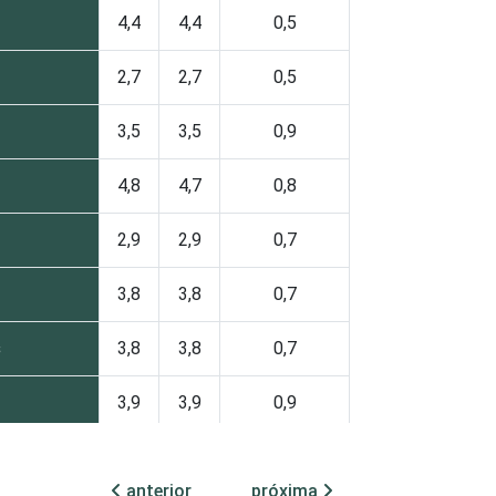
4,4
4,4
0,5
2,7
2,7
0,5
3,5
3,5
0,9
4,8
4,7
0,8
2,9
2,9
0,7
3,8
3,8
0,7
s
3,8
3,8
0,7
3,9
3,9
0,9
4,1
4,0
1,2
anterior
próxima