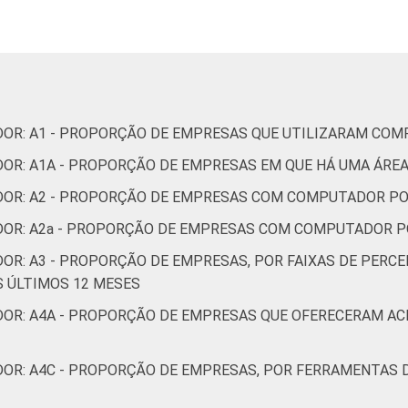
obiliárias; Atividades profissionais, científicas e técnicas;
administrativas e serviços complentares
Informação e Comunicação
s, cultura, esporte e recreação; Outras atividades de servi
DOR: A1 - PROPORÇÃO DE EMPRESAS QUE UTILIZARAM CO
DOR: A1A - PROPORÇÃO DE EMPRESAS EM QUE HÁ UMA ÁRE
 utilizar computador, com 10 ou mais pessoas ocupadas e que
 Estimativa:486345 empresas. Dados coletados entre setembro de 2
ADOR: A2 - PROPORÇÃO DE EMPRESAS COM COMPUTADOR 
ADOR: A2a - PROPORÇÃO DE EMPRESAS COM COMPUTADOR 
DOR: A3 - PROPORÇÃO DE EMPRESAS, POR FAIXAS DE PERC
 ÚLTIMOS 12 MESES
- PROPORÇÃO DE EMPRESAS QUE OFERECERAM ACESSO ‏REMOTO ÀS PESSOAS O
DOR: A4C - PROPORÇÃO DE EMPRESAS, POR FERRAMENTAS 