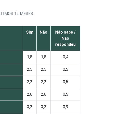
 OCUPADAS NOS ÚLTIMOS 12 MESES
Sim
Não
Não sabe /
Não
respondeu
1,8
1,8
0,4
2,5
2,5
0,5
2,2
2,2
0,5
2,6
2,6
0,5
3,2
3,2
0,9