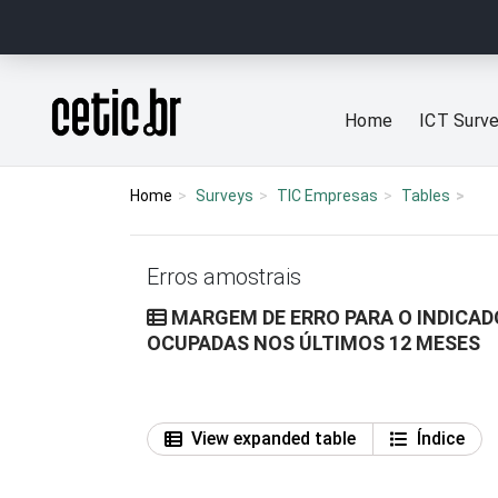
Ir para o conteúdo
Página inicial
Home
ICT Surv
Home
Surveys
TIC Empresas
Tables
Erros amostrais
MARGEM DE ERRO PARA O INDICADOR: A4
OCUPADAS NOS ÚLTIMOS 12 MESES
View expanded table
Índice