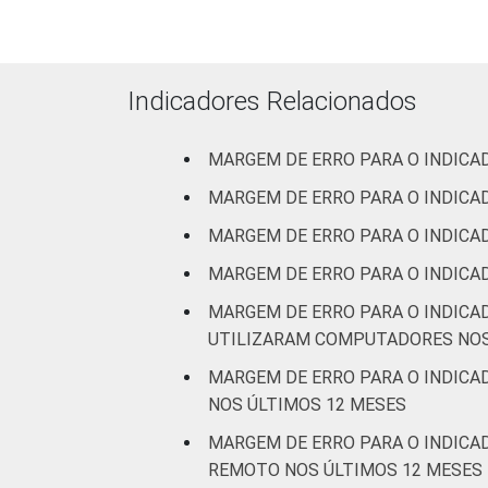
Atividades im
Indicadores Relacionados
Arte
MARGEM DE ERRO PARA O INDICA
MARGEM DE ERRO PARA O INDICA
¹ Base: 7010 empresas que declararam
2.0 (C, F, G, H, I, J, L, M, N, R e S).
MARGEM DE ERRO PARA O INDIC
Fonte: NIC.br - set 2014 / mar 2015
MARGEM DE ERRO PARA O INDIC
MARGEM DE ERRO PARA O INDICA
UTILIZARAM COMPUTADORES NOS
MARGEM DE ERRO PARA O INDICADOR: A4A 
NOS ÚLTIMOS 12 MESES
MARGEM DE ERRO PARA O INDICA
REMOTO NOS ÚLTIMOS 12 MESES