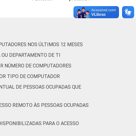
 Atividades
4,3
4,3
0,5
3,1
3,0
1,0
ços
3,9
3,9
0,8
MPUTADORES NOS ÚLTIMOS 12 MESES
A OU DEPARTAMENTO DE TI
 constituem os seguintes segmentos da CNAE
014 e março de 2015.
POR NÚMERO DE COMPUTADORES
POR TIPO DE COMPUTADOR
ENTUAL DE PESSOAS OCUPADAS QUE
CUPADAS
DISPONIBILIZADAS PARA O ACESSO