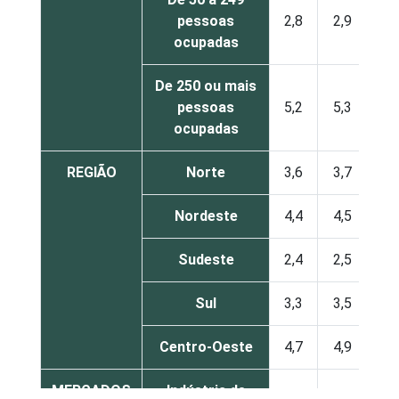
pessoas
2,8
2,9
ocupadas
De 250 ou mais
pessoas
5,2
5,3
ocupadas
REGIÃO
Norte
3,6
3,7
Nordeste
4,4
4,5
Sudeste
2,4
2,5
Sul
3,3
3,5
Centro-Oeste
4,7
4,9
MERCADOS
Indústria de