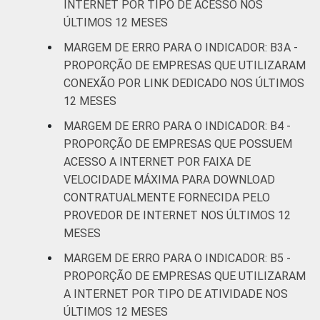
imobiliárias;
INTERNET POR TIPO DE ACESSO NOS
Atividades
ÚLTIMOS 12 MESES
profissionais,
MARGEM DE ERRO PARA O INDICADOR: B3A -
científicas e
3,6
3,9
PROPORÇÃO DE EMPRESAS QUE UTILIZARAM
técnicas;
CONEXÃO POR LINK DEDICADO NOS ÚLTIMOS
Atividades
12 MESES
administrativas
e serviços
MARGEM DE ERRO PARA O INDICADOR: B4 -
complentares
PROPORÇÃO DE EMPRESAS QUE POSSUEM
ACESSO A INTERNET POR FAIXA DE
Informação e
VELOCIDADE MÁXIMA PARA DOWNLOAD
3,8
4,0
Comunicação
CONTRATUALMENTE FORNECIDA PELO
PROVEDOR DE INTERNET NOS ÚLTIMOS 12
Artes, cultura,
MESES
esporte e
MARGEM DE ERRO PARA O INDICADOR: B5 -
recreação;
3,6
3,8
PROPORÇÃO DE EMPRESAS QUE UTILIZARAM
Outras
A INTERNET POR TIPO DE ATIVIDADE NOS
atividades de
ÚLTIMOS 12 MESES
serviços