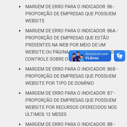
MARGEM DE ERRO PARA O INDICADOR: B6 -
* Base: 6944 empresas que declararam ter
PROPORÇÃO DE EMPRESAS QUE POSSUEM
acesso à Internet, com 10 ou mais pessoas
WEBSITE
ocupadas, que constituem os seguintes
MARGEM DE ERRO PARA O INDICADOR: B6A -
segmentos da CNAE 2.0 (C, F, G, H, I, J, L, M,
PROPORÇÃO DE EMPRESAS QUE ESTÃO
N, R e S). Estimativa: 481770 empresas.
PRESENTES NA WEB POR MEIO DE UM
Respostas estimuladas. Dados coletados
WEBSITE OU PÁGINA DE TERCEIROS TENDO
entre setembro de 2014 e março de 2015.
CONTROLE SOBRE O CONTEÚDO
Fonte: NIC.br - set 2014 / mar 2015
MARGEM DE ERRO PARA O INDICADOR: B6B -
PROPORÇÃO DE EMPRESAS QUE POSSUEM
WEBSITE POR TIPO DE DOMÍNIO
MARGEM DE ERRO PARA O INDICADOR: B7 -
PROPORÇÃO DE EMPRESAS QUE POSSUEM
WEBSITE POR RECURSOS OFERECIDOS NOS
ÚLTIMOS 12 MESES
MARGEM DE ERRO PARA O INDICADOR: B8 -