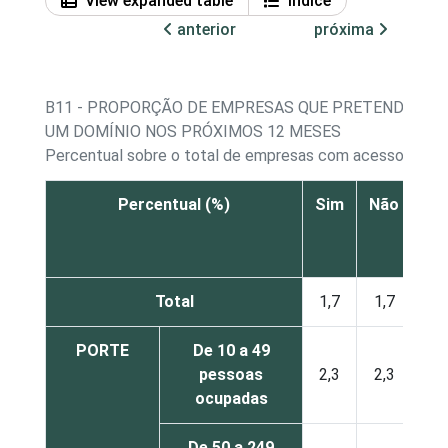
View expanded table
Índice
anterior
próxima
B11 - PROPORÇÃO DE EMPRESAS QUE PRETENDEM R
UM DOMÍNIO NOS PRÓXIMOS 12 MESES
Percentual sobre o total de empresas com acesso a Inte
Percentual (%)
Sim
Não
Não
re
Total
1,7
1,7
PORTE
De 10 a 49
pessoas
2,3
2,3
ocupadas
De 50 a 249