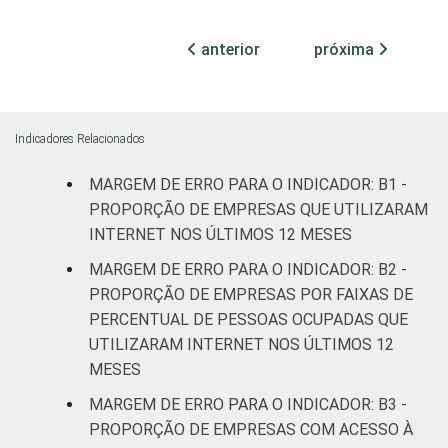
2,8
2,9
DE
transformação
ATUAÇÃO -
anterior
próxima
CNAE 2.0
Construção
3,8
3,9
Comércio;
reparação de
Indicadores Relacionados
veículos
3,5
3,6
MARGEM DE ERRO PARA O INDICADOR: B1 -
automotores e
motocicletas
PROPORÇÃO DE EMPRESAS QUE UTILIZARAM
INTERNET NOS ÚLTIMOS 12 MESES
Transporte,
MARGEM DE ERRO PARA O INDICADOR: B2 -
armazenagem
3,7
3,8
PROPORÇÃO DE EMPRESAS POR FAIXAS DE
e correio
PERCENTUAL DE PESSOAS OCUPADAS QUE
UTILIZARAM INTERNET NOS ÚLTIMOS 12
Alojamento e
3,5
3,7
MESES
alimentação
MARGEM DE ERRO PARA O INDICADOR: B3 -
Atividades
PROPORÇÃO DE EMPRESAS COM ACESSO À