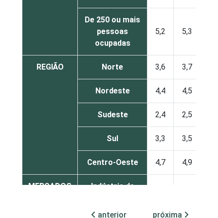
De 250 ou mais
pessoas
5,2
5,3
ocupadas
REGIÃO
Norte
3,6
3,7
Nordeste
4,4
4,5
Sudeste
2,4
2,5
Sul
3,3
3,5
Centro-Oeste
4,7
4,9
MERCADOS
Indústria de
2,8
2,9
DE
transformação
ATUAÇÃO -
anterior
próxima