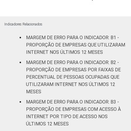
CNAE 2.0
Construção
3,8
3,9
Comércio;
reparação de
Indicadores Relacionados
veículos
3,5
3,6
MARGEM DE ERRO PARA O INDICADOR: B1 -
automotores e
motocicletas
PROPORÇÃO DE EMPRESAS QUE UTILIZARAM
INTERNET NOS ÚLTIMOS 12 MESES
Transporte,
MARGEM DE ERRO PARA O INDICADOR: B2 -
armazenagem
3,7
3,8
PROPORÇÃO DE EMPRESAS POR FAIXAS DE
e correio
PERCENTUAL DE PESSOAS OCUPADAS QUE
UTILIZARAM INTERNET NOS ÚLTIMOS 12
Alojamento e
3,5
3,7
MESES
alimentação
MARGEM DE ERRO PARA O INDICADOR: B3 -
Atividades
PROPORÇÃO DE EMPRESAS COM ACESSO À
imobiliárias;
INTERNET POR TIPO DE ACESSO NOS
Atividades
ÚLTIMOS 12 MESES
profissionais,