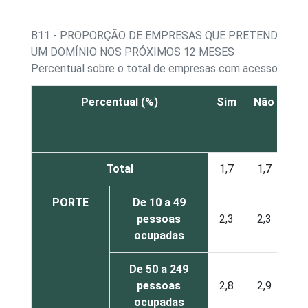
B11 - PROPORÇÃO DE EMPRESAS QUE PRETENDEM R
UM DOMÍNIO NOS PRÓXIMOS 12 MESES
Percentual sobre o total de empresas com acesso a Inte
Percentual (%)
Sim
Não
Não
re
Total
1,7
1,7
PORTE
De 10 a 49
pessoas
2,3
2,3
ocupadas
De 50 a 249
pessoas
2,8
2,9
ocupadas