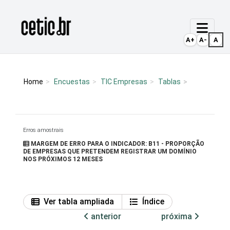
Ir para o conteúdo
Página inicial
A+
A-
A
Home
Encuestas
TIC Empresas
Tablas
Erros amostrais
MARGEM DE ERRO PARA O INDICADOR: B11 - PROPORÇÃO
DE EMPRESAS QUE PRETENDEM REGISTRAR UM DOMÍNIO
NOS PRÓXIMOS 12 MESES
Ver tabla ampliada
Índice
anterior
próxima