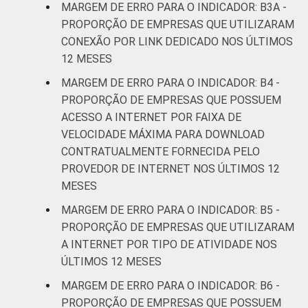
MARGEM DE ERRO PARA O INDICADOR: B3A -
científicas e
3,6
3,9
PROPORÇÃO DE EMPRESAS QUE UTILIZARAM
técnicas;
CONEXÃO POR LINK DEDICADO NOS ÚLTIMOS
Atividades
12 MESES
administrativas
e serviços
MARGEM DE ERRO PARA O INDICADOR: B4 -
complentares
PROPORÇÃO DE EMPRESAS QUE POSSUEM
ACESSO A INTERNET POR FAIXA DE
Informação e
VELOCIDADE MÁXIMA PARA DOWNLOAD
3,8
4,0
Comunicação
CONTRATUALMENTE FORNECIDA PELO
PROVEDOR DE INTERNET NOS ÚLTIMOS 12
Artes, cultura,
MESES
esporte e
MARGEM DE ERRO PARA O INDICADOR: B5 -
recreação;
3,6
3,8
PROPORÇÃO DE EMPRESAS QUE UTILIZARAM
Outras
A INTERNET POR TIPO DE ATIVIDADE NOS
atividades de
ÚLTIMOS 12 MESES
serviços
MARGEM DE ERRO PARA O INDICADOR: B6 -
* Base: 6944 empresas que declararam ter
PROPORÇÃO DE EMPRESAS QUE POSSUEM