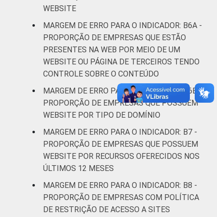
acesso à Internet, com 10 ou mais pessoas
WEBSITE
ocupadas, que constituem os seguintes
MARGEM DE ERRO PARA O INDICADOR: B6A -
segmentos da CNAE 2.0 (C, F, G, H, I, J, L, M,
PROPORÇÃO DE EMPRESAS QUE ESTÃO
N, R e S). Estimativa: 481770 empresas.
PRESENTES NA WEB POR MEIO DE UM
Respostas estimuladas. Dados coletados
WEBSITE OU PÁGINA DE TERCEIROS TENDO
entre setembro de 2014 e março de 2015.
CONTROLE SOBRE O CONTEÚDO
Fonte: NIC.br - set 2014 / mar 2015
MARGEM DE ERRO PARA O INDICADOR: B6B -
PROPORÇÃO DE EMPRESAS QUE POSSUEM
WEBSITE POR TIPO DE DOMÍNIO
MARGEM DE ERRO PARA O INDICADOR: B7 -
PROPORÇÃO DE EMPRESAS QUE POSSUEM
WEBSITE POR RECURSOS OFERECIDOS NOS
ÚLTIMOS 12 MESES
MARGEM DE ERRO PARA O INDICADOR: B8 -
PROPORÇÃO DE EMPRESAS COM POLÍTICA
DE RESTRIÇÃO DE ACESSO A SITES