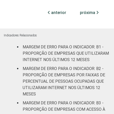
MERCADOS
Indústria de
2,5
1,6
DE
transformação
anterior
próxima
ATUAÇÃO -
CNAE 2.0
Construção
3,2
1,7
Comércio;
Indicadores Relacionados
reparação de
MARGEM DE ERRO PARA O INDICADOR: B1 -
veículos
2,4
0,4
PROPORÇÃO DE EMPRESAS QUE UTILIZARAM
automotores e
motocicletas
INTERNET NOS ÚLTIMOS 12 MESES
MARGEM DE ERRO PARA O INDICADOR: B2 -
Transporte,
PROPORÇÃO DE EMPRESAS POR FAIXAS DE
armazenagem
2,5
0,8
PERCENTUAL DE PESSOAS OCUPADAS QUE
e correio
UTILIZARAM INTERNET NOS ÚLTIMOS 12
MESES
Alojamento e
2,8
1,2
alimentação
MARGEM DE ERRO PARA O INDICADOR: B3 -
PROPORÇÃO DE EMPRESAS COM ACESSO À