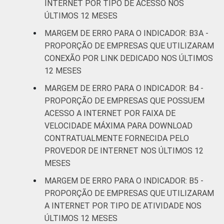
Atividades
INTERNET POR TIPO DE ACESSO NOS
imobiliárias;
ÚLTIMOS 12 MESES
Atividades
MARGEM DE ERRO PARA O INDICADOR: B3A -
profissionais,
PROPORÇÃO DE EMPRESAS QUE UTILIZARAM
científicas e
3,8
2,4
CONEXÃO POR LINK DEDICADO NOS ÚLTIMOS
técnicas;
12 MESES
Atividades
administrativas
MARGEM DE ERRO PARA O INDICADOR: B4 -
e serviços
PROPORÇÃO DE EMPRESAS QUE POSSUEM
complentares
ACESSO A INTERNET POR FAIXA DE
VELOCIDADE MÁXIMA PARA DOWNLOAD
Informação e
CONTRATUALMENTE FORNECIDA PELO
3,2
1,2
Comunicação
PROVEDOR DE INTERNET NOS ÚLTIMOS 12
MESES
Artes, cultura,
MARGEM DE ERRO PARA O INDICADOR: B5 -
esporte e
PROPORÇÃO DE EMPRESAS QUE UTILIZARAM
recreação;
3,1
1,9
A INTERNET POR TIPO DE ATIVIDADE NOS
Outras
ÚLTIMOS 12 MESES
atividades de