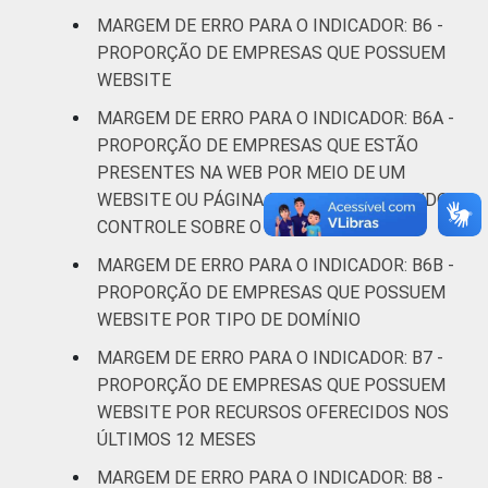
serviços
MARGEM DE ERRO PARA O INDICADOR: B6 -
PROPORÇÃO DE EMPRESAS QUE POSSUEM
¹ Base: 4337 empresas que declararam
WEBSITE
possuir website, com 10 ou mais pessoas
MARGEM DE ERRO PARA O INDICADOR: B6A -
ocupadas, que constituem os seguintes
PROPORÇÃO DE EMPRESAS QUE ESTÃO
segmentos da CNAE 2.0 (C, F, G, H, I, J, L, M,
PRESENTES NA WEB POR MEIO DE UM
N, R e S). Estimativa: 300872 empresas.
WEBSITE OU PÁGINA DE TERCEIROS TENDO
Dados coletados entre setembro de 2014 e
CONTROLE SOBRE O CONTEÚDO
março de 2015.
* domínios referentes a registros genéricos
MARGEM DE ERRO PARA O INDICADOR: B6B -
net.br e emp.br juntamente com registros
PROPORÇÃO DE EMPRESAS QUE POSSUEM
específicos
WEBSITE POR TIPO DE DOMÍNIO
Fonte: NIC.br - set 2014 / mar 2015
MARGEM DE ERRO PARA O INDICADOR: B7 -
PROPORÇÃO DE EMPRESAS QUE POSSUEM
WEBSITE POR RECURSOS OFERECIDOS NOS
ÚLTIMOS 12 MESES
MARGEM DE ERRO PARA O INDICADOR: B8 -