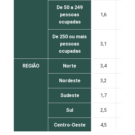
De 50 a 249
pessoas
1,6
1,0
ocupadas
De 250 ou mais
pessoas
3,1
1,6
ocupadas
REGIÃO
Norte
3,4
1,5
Nordeste
3,2
1,2
Sudeste
1,7
0,7
Sul
2,5
1,5
Centro-Oeste
4,5
1,8