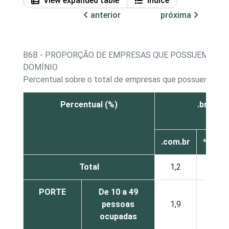
View expanded table
Índice
anterior
próxima
B6B - PROPORÇÃO DE EMPRESAS QUE POSSUEM WEBS
DOMÍNIO
Percentual sobre o total de empresas que possuem web
Percentual (%)
.br
.com.br
*outro
Total
1,2
0,6
PORTE
De 10 a 49
pessoas
1,9
0,8
ocupadas