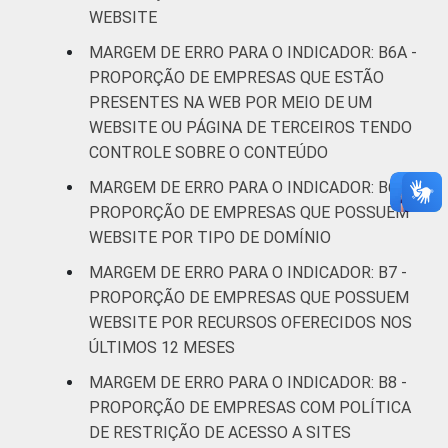
¹ Base: 4337 empresas que declararam
WEBSITE
possuir website, com 10 ou mais pessoas
MARGEM DE ERRO PARA O INDICADOR: B6A -
ocupadas, que constituem os seguintes
PROPORÇÃO DE EMPRESAS QUE ESTÃO
segmentos da CNAE 2.0 (C, F, G, H, I, J, L, M,
PRESENTES NA WEB POR MEIO DE UM
N, R e S). Estimativa: 300872 empresas.
WEBSITE OU PÁGINA DE TERCEIROS TENDO
Dados coletados entre setembro de 2014 e
CONTROLE SOBRE O CONTEÚDO
março de 2015.
* domínios referentes a registros genéricos
MARGEM DE ERRO PARA O INDICADOR: B6B -
net.br e emp.br juntamente com registros
PROPORÇÃO DE EMPRESAS QUE POSSUEM
específicos
WEBSITE POR TIPO DE DOMÍNIO
Fonte: NIC.br - set 2014 / mar 2015
MARGEM DE ERRO PARA O INDICADOR: B7 -
PROPORÇÃO DE EMPRESAS QUE POSSUEM
WEBSITE POR RECURSOS OFERECIDOS NOS
ÚLTIMOS 12 MESES
MARGEM DE ERRO PARA O INDICADOR: B8 -
PROPORÇÃO DE EMPRESAS COM POLÍTICA
DE RESTRIÇÃO DE ACESSO A SITES