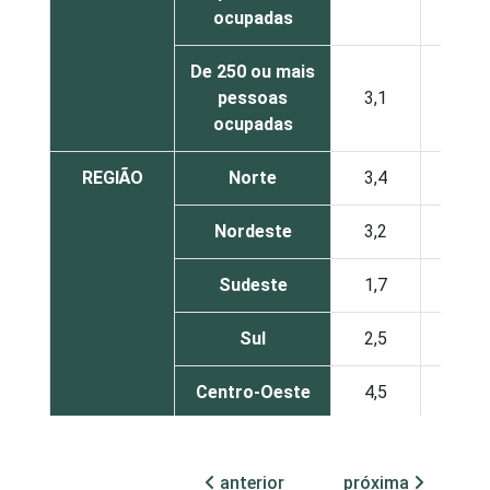
ocupadas
De 250 ou mais
pessoas
3,1
1,6
ocupadas
REGIÃO
Norte
3,4
1,5
Nordeste
3,2
1,2
Sudeste
1,7
0,7
Sul
2,5
1,5
Centro-Oeste
4,5
1,8
MERCADOS
Indústria de
2,5
1,6
DE
transformação
anterior
próxima