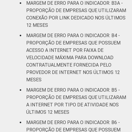
MARGEM DE ERRO PARA O INDICADOR: B3A -
profissionais,
PROPORÇÃO DE EMPRESAS QUE UTILIZARAM
científicas e
3,8
2,4
CONEXÃO POR LINK DEDICADO NOS ÚLTIMOS
técnicas;
12 MESES
Atividades
administrativas
MARGEM DE ERRO PARA O INDICADOR: B4 -
e serviços
PROPORÇÃO DE EMPRESAS QUE POSSUEM
complentares
ACESSO A INTERNET POR FAIXA DE
VELOCIDADE MÁXIMA PARA DOWNLOAD
Informação e
CONTRATUALMENTE FORNECIDA PELO
3,2
1,2
Comunicação
PROVEDOR DE INTERNET NOS ÚLTIMOS 12
MESES
Artes, cultura,
MARGEM DE ERRO PARA O INDICADOR: B5 -
esporte e
PROPORÇÃO DE EMPRESAS QUE UTILIZARAM
recreação;
3,1
1,9
A INTERNET POR TIPO DE ATIVIDADE NOS
Outras
ÚLTIMOS 12 MESES
atividades de
serviços
MARGEM DE ERRO PARA O INDICADOR: B6 -
PROPORÇÃO DE EMPRESAS QUE POSSUEM