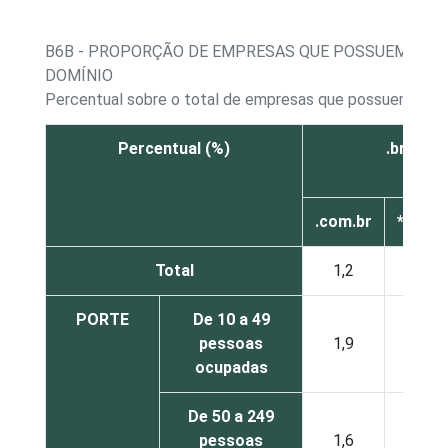
B6B - PROPORÇÃO DE EMPRESAS QUE POSSUEM WEBS
DOMÍNIO
Percentual sobre o total de empresas que possuem web
Percentual (%)
.br
.com.br
*outro
Total
1,2
0,6
PORTE
De 10 a 49
pessoas
1,9
0,8
ocupadas
De 50 a 249
pessoas
1,6
1,0