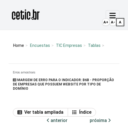
Ir para o conteúdo
Página inicial
A+
A-
A
Home
Encuestas
TIC Empresas
Tablas
Erros amostrais
MARGEM DE ERRO PARA O INDICADOR: B6B - PROPORÇÃO
DE EMPRESAS QUE POSSUEM WEBSITE POR TIPO DE
DOMÍNIO
Ver tabla ampliada
Índice
anterior
próxima