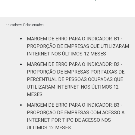
ATUAÇÃO -
CNAE 2.0
Construção
3,2
1,7
Comércio;
Indicadores Relacionados
reparação de
MARGEM DE ERRO PARA O INDICADOR: B1 -
veículos
2,4
0,4
PROPORÇÃO DE EMPRESAS QUE UTILIZARAM
automotores e
motocicletas
INTERNET NOS ÚLTIMOS 12 MESES
MARGEM DE ERRO PARA O INDICADOR: B2 -
Transporte,
PROPORÇÃO DE EMPRESAS POR FAIXAS DE
armazenagem
2,5
0,8
PERCENTUAL DE PESSOAS OCUPADAS QUE
e correio
UTILIZARAM INTERNET NOS ÚLTIMOS 12
MESES
Alojamento e
2,8
1,2
alimentação
MARGEM DE ERRO PARA O INDICADOR: B3 -
PROPORÇÃO DE EMPRESAS COM ACESSO À
Atividades
INTERNET POR TIPO DE ACESSO NOS
imobiliárias;
ÚLTIMOS 12 MESES
Atividades