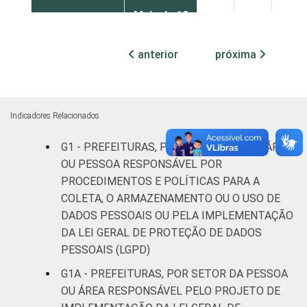
Mais de 10
mil até
37
54
9
100 mil
anterior
próxima
habitantes
Mais de
100 mil
Indicadores Relacionados
até 500
63
30
7
G1 - PREFEITURAS, POR EXISTÊNCIA DE ÁREA
mil
OU PESSOA RESPONSÁVEL POR
habitantes
PROCEDIMENTOS E POLÍTICAS PARA A
Mais de
COLETA, O ARMAZENAMENTO OU O USO DE
500 mil
82
11
6
DADOS PESSOAIS OU PELA IMPLEMENTAÇÃO
habitantes
DA LEI GERAL DE PROTEÇÃO DE DADOS
PESSOAIS (LGPD)
Fonte: CGI.br/NIC.br, Centro Regional de
G1A - PREFEITURAS, POR SETOR DA PESSOA
Estudos para o Desenvolvimento da
OU ÁREA RESPONSÁVEL PELO PROJETO DE
Sociedade da Informação (Cetic.br),