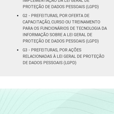
IMPLEMENTAÇÃO DA LEI GERAL DE
Pesquisa sobre o uso das tecnologias de
PROTEÇÃO DE DADOS PESSOAIS (LGPD)
informação e comunicação no setor público
brasileiro - TIC Governo Eletrônico 2023.
G2 - PREFEITURAS, POR OFERTA DE
CAPACITAÇÃO, CURSO OU TREINAMENTO
PARA OS FUNCIONÁRIOS DE TECNOLOGIA DA
INFORMAÇÃO SOBRE A LEI GERAL DE
PROTEÇÃO DE DADOS PESSOAIS (LGPD)
G3 - PREFEITURAS, POR AÇÕES
RELACIONADAS À LEI GERAL DE PROTEÇÃO
DE DADOS PESSOAIS (LGPD)