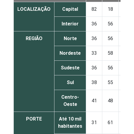
LOCALIZAÇÃO
Capital
82
18
0
Interior
36
56
8
REGIÃO
Norte
36
56
8
Nordeste
33
58
9
Sudeste
36
56
8
Sul
38
55
7
Centro-
41
48
11
Oeste
PORTE
Até 10 mil
31
61
8
habitantes