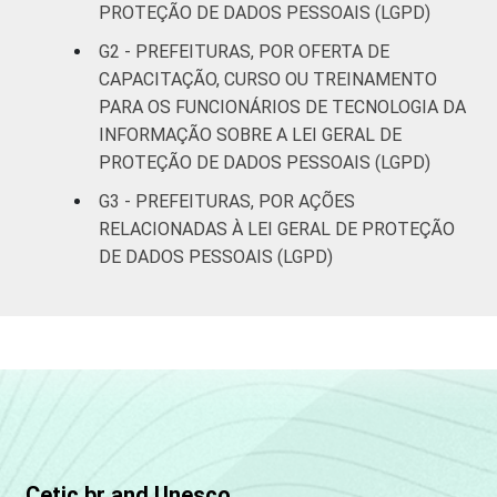
PROTEÇÃO DE DADOS PESSOAIS (LGPD)
informação e comunicação no setor público
brasileiro - TIC Governo Eletrônico 2023.
G2 - PREFEITURAS, POR OFERTA DE
CAPACITAÇÃO, CURSO OU TREINAMENTO
PARA OS FUNCIONÁRIOS DE TECNOLOGIA DA
INFORMAÇÃO SOBRE A LEI GERAL DE
PROTEÇÃO DE DADOS PESSOAIS (LGPD)
G3 - PREFEITURAS, POR AÇÕES
RELACIONADAS À LEI GERAL DE PROTEÇÃO
DE DADOS PESSOAIS (LGPD)
Cetic.br and Unesco