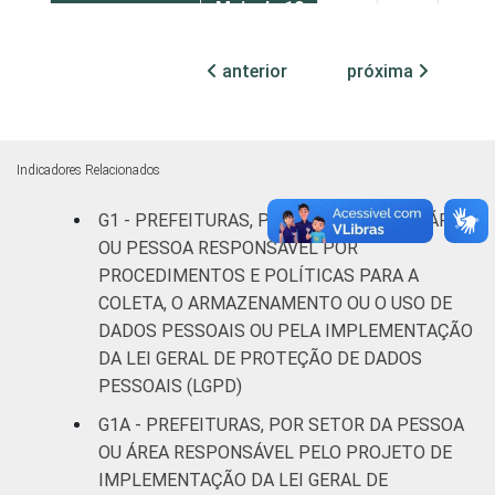
Mais de 10
mil até
34
58
8
100 mil
anterior
próxima
habitantes
Mais de
100 mil
Indicadores Relacionados
até 500
52
41
7
G1 - PREFEITURAS, POR EXISTÊNCIA DE ÁREA
mil
OU PESSOA RESPONSÁVEL POR
habitantes
PROCEDIMENTOS E POLÍTICAS PARA A
Mais de
COLETA, O ARMAZENAMENTO OU O USO DE
500 mil
80
9
11
DADOS PESSOAIS OU PELA IMPLEMENTAÇÃO
habitantes
DA LEI GERAL DE PROTEÇÃO DE DADOS
PESSOAIS (LGPD)
Fonte: CGI.br/NIC.br, Centro Regional de
G1A - PREFEITURAS, POR SETOR DA PESSOA
Estudos para o Desenvolvimento da
OU ÁREA RESPONSÁVEL PELO PROJETO DE
Sociedade da Informação (Cetic.br),
IMPLEMENTAÇÃO DA LEI GERAL DE
Pesquisa sobre o uso das tecnologias de