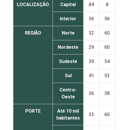
LOCALIZAÇÃO
Capital
84
8
9
Interior
36
56
8
REGIÃO
Norte
32
60
8
Nordeste
29
60
11
Sudeste
39
54
8
Sul
41
53
6
Centro-
36
58
6
Oeste
PORTE
Até 10 mil
33
60
7
habitantes