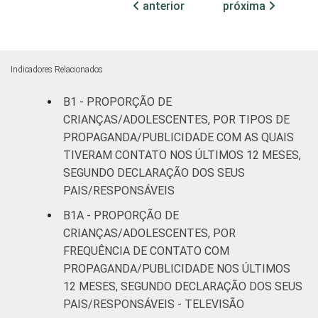
73
anterior
próxima
II
Médio ou
85
mais
Indicadores Relacionados
FAIXA ETÁRIA
De 9 a 10
B1 - PROPORÇÃO DE
76
DA CRIANÇA
anos
CRIANÇAS/ADOLESCENTES, POR TIPOS DE
OU DO
PROPAGANDA/PUBLICIDADE COM AS QUAIS
ADOLESCENTE
De 11 a 12
TIVERAM CONTATO NOS ÚLTIMOS 12 MESES,
77
anos
SEGUNDO DECLARAÇÃO DOS SEUS
PAIS/RESPONSÁVEIS
De 13 a 14
83
B1A - PROPORÇÃO DE
anos
CRIANÇAS/ADOLESCENTES, POR
FREQUÊNCIA DE CONTATO COM
De 15 a 17
71
PROPAGANDA/PUBLICIDADE NOS ÚLTIMOS
anos
12 MESES, SEGUNDO DECLARAÇÃO DOS SEUS
PAIS/RESPONSÁVEIS - TELEVISÃO
RENDA
Até 1 SM
66