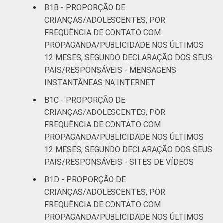
FAMILIAR
B1B - PROPORÇÃO DE
Mais de 1
CRIANÇAS/ADOLESCENTES, POR
69
SM até 2 SM
FREQUÊNCIA DE CONTATO COM
PROPAGANDA/PUBLICIDADE NOS ÚLTIMOS
Mais de 2
12 MESES, SEGUNDO DECLARAÇÃO DOS SEUS
79
SM até 3 SM
PAIS/RESPONSÁVEIS - MENSAGENS
INSTANTÂNEAS NA INTERNET
Mais de 3
92
B1C - PROPORÇÃO DE
SM
CRIANÇAS/ADOLESCENTES, POR
FREQUÊNCIA DE CONTATO COM
CLASSE
AB
90
PROPAGANDA/PUBLICIDADE NOS ÚLTIMOS
SOCIAL
12 MESES, SEGUNDO DECLARAÇÃO DOS SEUS
C
77
PAIS/RESPONSÁVEIS - SITES DE VÍDEOS
DE
57
B1D - PROPORÇÃO DE
CRIANÇAS/ADOLESCENTES, POR
¹Base: 2 105 usuários de Internet de 9 a 17
FREQUÊNCIA DE CONTATO COM
anos. Respostas estimuladas. Cada item
PROPAGANDA/PUBLICIDADE NOS ÚLTIMOS