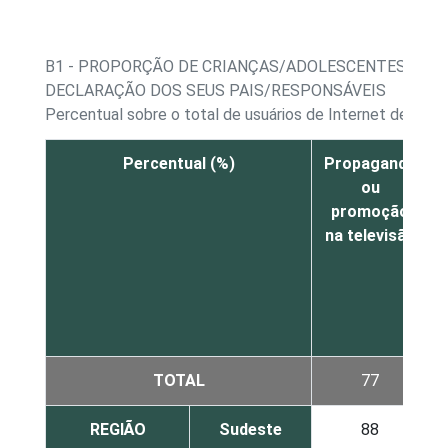
B1 - PROPORÇÃO DE CRIANÇAS/ADOLESCENTES, POR
DECLARAÇÃO DOS SEUS PAIS/RESPONSÁVEIS
Percentual sobre o total de usuários de Internet de 9 a 
Percentual (%)
Propaganda
ou
promoção
na televisão
TOTAL
77
REGIÃO
Sudeste
88