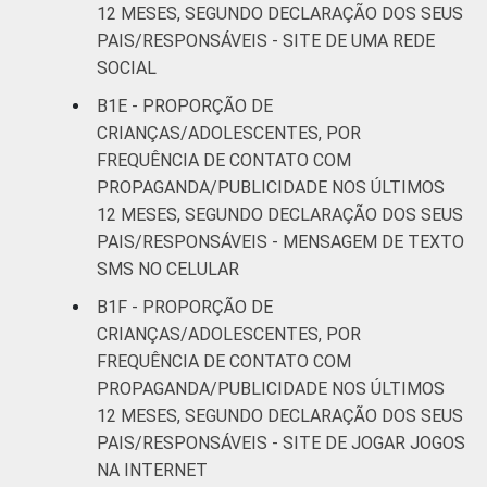
apresentado se refere apenas aos
12 MESES, SEGUNDO DECLARAÇÃO DOS SEUS
resultados da alternativa "sim". Dados
PAIS/RESPONSÁVEIS - SITE DE UMA REDE
coletados entre outubro de 2014 e fevereiro
SOCIAL
de 2015.
B1E - PROPORÇÃO DE
Fonte: NIC.br - out 2014 / fev 2015
CRIANÇAS/ADOLESCENTES, POR
FREQUÊNCIA DE CONTATO COM
PROPAGANDA/PUBLICIDADE NOS ÚLTIMOS
12 MESES, SEGUNDO DECLARAÇÃO DOS SEUS
PAIS/RESPONSÁVEIS - MENSAGEM DE TEXTO
SMS NO CELULAR
B1F - PROPORÇÃO DE
CRIANÇAS/ADOLESCENTES, POR
FREQUÊNCIA DE CONTATO COM
PROPAGANDA/PUBLICIDADE NOS ÚLTIMOS
12 MESES, SEGUNDO DECLARAÇÃO DOS SEUS
PAIS/RESPONSÁVEIS - SITE DE JOGAR JOGOS
NA INTERNET