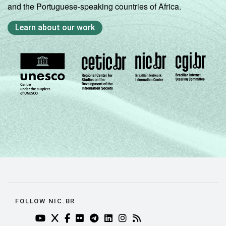
and the Portuguese-speaking countries of Africa.
Learn about our work
FOLLOW NIC.BR
YOUTUBE DO NIC.BR (ABRE EM NOVA ABA)
TWITTER DO NIC.BR (ABRE EM NOVA ABA)
FACEBOOK DO NIC.BR (ABRE EM NOVA AB
FLICKR DO NIC.BR (ABRE EM NOVA AB
TELEGRAM DO NIC.BR (ABRE EM N
LINKEDIN DO NIC.BR (ABRE EM
INSTAGRAM DO NIC.BR (AB
RSS DO NIC.BR (ABRE 