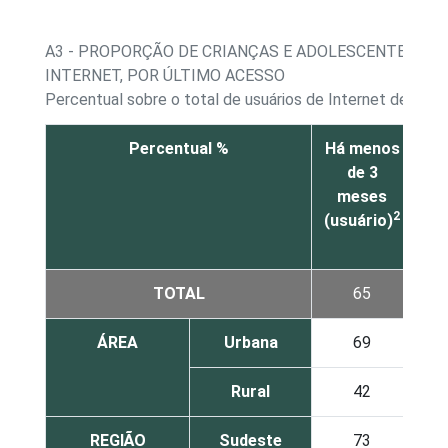
A3 - PROPORÇÃO DE CRIANÇAS E ADOLESCENTES CUJ
INTERNET, POR ÚLTIMO ACESSO
Percentual sobre o total de usuários de Internet de 9 a 
Percentual %
Há menos
En
de 3
meses
me
2
(usuário)
e
me
TOTAL
65
ÁREA
Urbana
69
Rural
42
REGIÃO
Sudeste
73