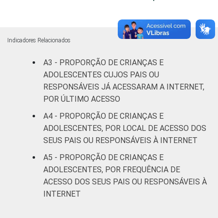
Fundamental
60
II
Indicadores Relacionados
Médio ou
88
A3 - PROPORÇÃO DE CRIANÇAS E
mais
ADOLESCENTES CUJOS PAIS OU
FAIXA ETÁRIA
De 9 a 10
RESPONSÁVEIS JÁ ACESSARAM A INTERNET,
72
DA CRIANÇA
anos
POR ÚLTIMO ACESSO
OU DO
A4 - PROPORÇÃO DE CRIANÇAS E
ADOLESCENTE
De 11 a 12
70
ADOLESCENTES, POR LOCAL DE ACESSO DOS
anos
SEUS PAIS OU RESPONSÁVEIS À INTERNET
A5 - PROPORÇÃO DE CRIANÇAS E
De 13 a 14
64
anos
ADOLESCENTES, POR FREQUÊNCIA DE
ACESSO DOS SEUS PAIS OU RESPONSÁVEIS À
De 15 a 17
INTERNET
61
anos