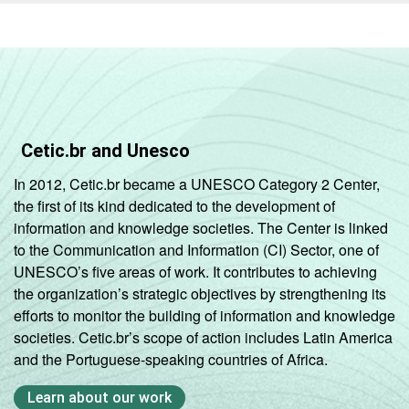
RENDA
Até 1 SM
45
FAMILIAR
Mais de 1
57
SM até 2 SM
Mais de 2
71
Cetic.br and Unesco
SM até 3 SM
In 2012, Cetic.br became a UNESCO Category 2 Center,
Mais de 3
the first of its kind dedicated to the development of
84
SM
information and knowledge societies. The Center is linked
to the Communication and Information (CI) Sector, one of
CLASSE
AB
86
UNESCO’s five areas of work. It contributes to achieving
SOCIAL 2008
the organization’s strategic objectives by strengthening its
C
63
efforts to monitor the building of information and knowledge
societies. Cetic.br’s scope of action includes Latin America
DE
31
and the Portuguese-speaking countries of Africa.
Learn about our work
CLASSE
AB
86