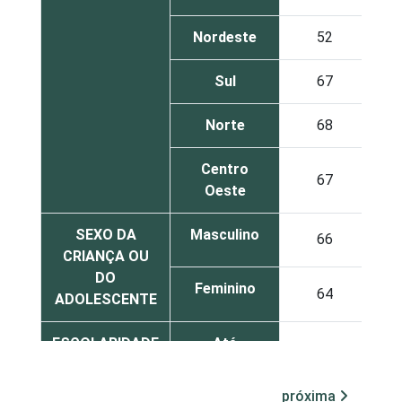
Nordeste
52
Sul
67
Norte
68
Centro
67
Oeste
SEXO DA
Masculino
66
CRIANÇA OU
DO
Feminino
64
ADOLESCENTE
ESCOLARIDADE
Até
DOS PAIS OU
fundamental
24
RESPONSÁVEIS
I
próxima