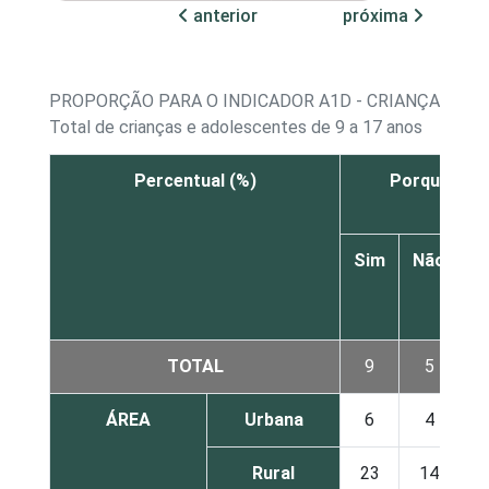
anterior
próxima
PROPORÇÃO PARA O INDICADOR A1D - CRIANÇAS E A
Total de crianças e adolescentes de 9 a 17 anos
Percentual (%)
Porque não 
Sim
Não
N
s
TOTAL
9
5
ÁREA
Urbana
6
4
Rural
23
14