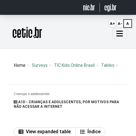
Ir para o conteúdo
A+
A-
A
Página inicial
Home
Surveys
TIC Kids Online Brasil
Tables
Crianças e adolescentes
A1D - CRIANÇAS E ADOLESCENTES, POR MOTIVOS PARA
NÃO ACESSAR A INTERNET
View expanded table
Índice