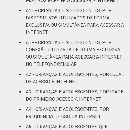
MOTIVOS PARA NÃO ACESSAR A INTERNET
4
3
anos
A1E - CRIANÇAS E ADOLESCENTES, POR
DISPOSITIVOS UTILIZADOS DE FORMA
RENDA
Até 1 SM
16
9
EXCLUSIVA OU SIMULTÂNEA PARA ACESSAR A
FAMILIAR
INTERNET
Mais de 1
10
3
SM até 2 SM
A1F - CRIANÇAS E ADOLESCENTES, POR
CONEXÃO UTILIZADA DE FORMA EXCLUSIVA
Mais de 2
OU SIMULTÂNEA PARA ACESSAR A INTERNET
3
5
SM até 3 SM
NO TELEFONE CELULAR
A2 - CRIANÇAS E ADOLESCENTES, POR LOCAL
Mais de 3
1
1
DE ACESSO À INTERNET
SM
A3 - CRIANÇAS E ADOLESCENTES, POR IDADE
Não tem
DO PRIMEIRO ACESSO À INTERNET
8
22
renda
A4 - CRIANÇAS E ADOLESCENTES, POR
FREQUÊNCIA DE USO DA INTERNET
Não sabe
14
7
A5 - CRIANÇAS E ADOLESCENTES QUE