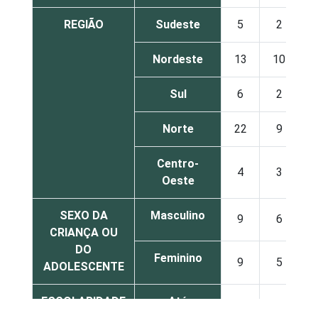
REGIÃO
Sudeste
5
2
Nordeste
13
10
Sul
6
2
Norte
22
9
Centro-
4
3
Oeste
SEXO DA
Masculino
9
6
CRIANÇA OU
DO
Feminino
9
5
ADOLESCENTE
ESCOLARIDADE
Até