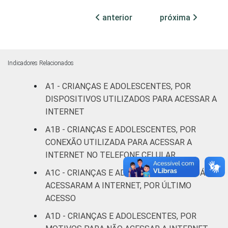
DOS PAIS OU
Fundamental
14
10
RESPONSÁVEIS
I
anterior
próxima
Fundamental
13
6
II
Indicadores Relacionados
Médio ou
4
2
A1 - CRIANÇAS E ADOLESCENTES, POR
mais
DISPOSITIVOS UTILIZADOS PARA ACESSAR A
FAIXA ETÁRIA
INTERNET
De 9 a 10
14
11
DA CRIANÇA
anos
A1B - CRIANÇAS E ADOLESCENTES, POR
OU DO
CONEXÃO UTILIZADA PARA ACESSAR A
ADOLESCENTE
De 11 a 12
INTERNET NO TELEFONE CELULAR
12
6
anos
A1C - CRIANÇAS E ADOLESCENTES QUE JÁ
ACESSARAM A INTERNET, POR ÚLTIMO
De 13 a 14
10
4
ACESSO
anos
A1D - CRIANÇAS E ADOLESCENTES, POR
De 15 a 17