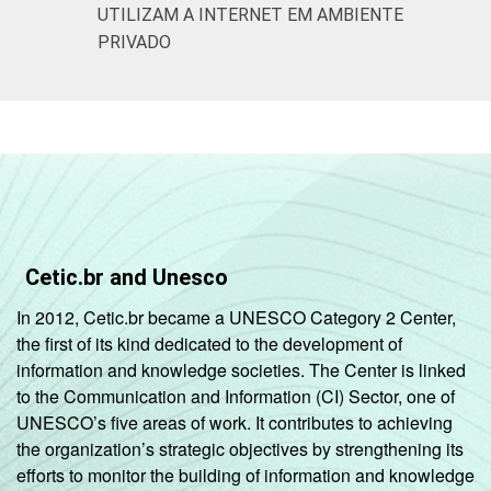
Não
UTILIZAM A INTERNET EM AMBIENTE
5
9
respondeu
PRIVADO
CLASSE
AB
0
2
SOCIAL
C
4
3
DE
19
11
Fonte: CGI.br/NIC.br, Centro Regional de
Cetic.br and Unesco
Estudos para o Desenvolvimento da
Sociedade da Informação (Cetic.br),
In 2012, Cetic.br became a UNESCO Category 2 Center,
Pesquisa sobre o Uso da Internet por
the first of its kind dedicated to the development of
Crianças e Adolescentes no Brasil – TIC Kids
information and knowledge societies. The Center is linked
Online Brasil 2017.
to the Communication and Information (CI) Sector, one of
UNESCO’s five areas of work. It contributes to achieving
the organization’s strategic objectives by strengthening its
efforts to monitor the building of information and knowledge