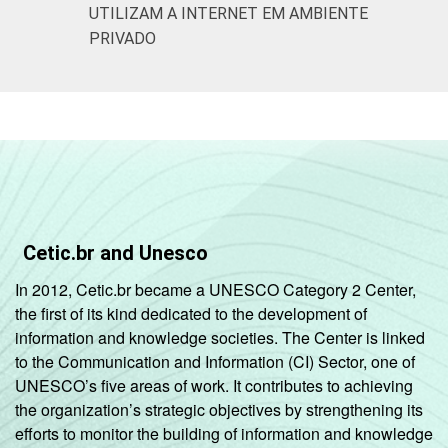
CLASSE
AB
40
60
UTILIZAM A INTERNET EM AMBIENTE
SOCIAL
PRIVADO
C
31
69
DE
32
68
Fonte: CGI.br/NIC.br, Centro Regional de
Estudos para o Desenvolvimento da
Sociedade da Informação (Cetic.br),
Pesquisa sobre o Uso da Internet por
Cetic.br and Unesco
Crianças e Adolescentes no Brasil – TIC Kids
Online Brasil 2017.
In 2012, Cetic.br became a UNESCO Category 2 Center,
the first of its kind dedicated to the development of
information and knowledge societies. The Center is linked
to the Communication and Information (CI) Sector, one of
UNESCO’s five areas of work. It contributes to achieving
the organization’s strategic objectives by strengthening its
efforts to monitor the building of information and knowledge