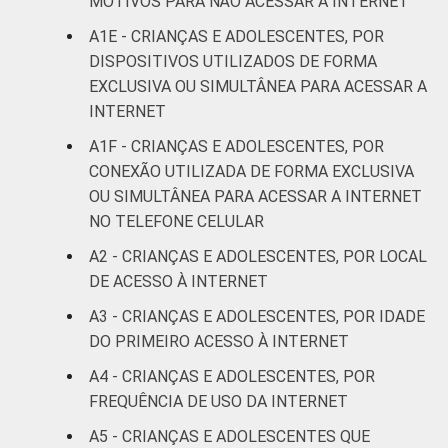
MOTIVOS PARA NÃO ACESSAR A INTERNET
FAMILIAR
A1E - CRIANÇAS E ADOLESCENTES, POR
Mais de 1
37
63
DISPOSITIVOS UTILIZADOS DE FORMA
SM até 2 SM
EXCLUSIVA OU SIMULTÂNEA PARA ACESSAR A
INTERNET
Mais de 2
33
67
SM até 3 SM
A1F - CRIANÇAS E ADOLESCENTES, POR
CONEXÃO UTILIZADA DE FORMA EXCLUSIVA
Mais de 3
OU SIMULTÂNEA PARA ACESSAR A INTERNET
36
64
SM
NO TELEFONE CELULAR
A2 - CRIANÇAS E ADOLESCENTES, POR LOCAL
Não tem
24
76
DE ACESSO À INTERNET
renda
A3 - CRIANÇAS E ADOLESCENTES, POR IDADE
Não sabe
34
66
DO PRIMEIRO ACESSO À INTERNET
A4 - CRIANÇAS E ADOLESCENTES, POR
Não
43
56
FREQUÊNCIA DE USO DA INTERNET
respondeu
A5 - CRIANÇAS E ADOLESCENTES QUE