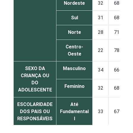
Nordeste
32
68
Sul
31
68
Norte
28
71
Centro-
22
78
Oeste
SEXO DA
Masculino
34
66
CRIANÇA OU
DO
Feminino
32
68
ADOLESCENTE
ESCOLARIDADE
Até
DOS PAIS OU
Fundamental
33
67
RESPONSÁVEIS
I