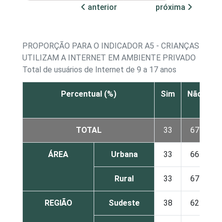
anterior
próxima
PROPORÇÃO PARA O INDICADOR A5 - CRIANÇAS E AD
UTILIZAM A INTERNET EM AMBIENTE PRIVADO
Total de usuários de Internet de 9 a 17 anos
Percentual (%)
Sim
Não
N
s
TOTAL
33
67
ÁREA
Urbana
33
66
Rural
33
67
REGIÃO
Sudeste
38
62