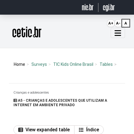
Ir para o conteúdo
A+
A-
A
Página inicial
Home
Surveys
TIC Kids Online Brasil
Tables
Crianças e adolescentes
A5 - CRIANÇAS E ADOLESCENTES QUE UTILIZAM A
INTERNET EM AMBIENTE PRIVADO
View expanded table
Índice