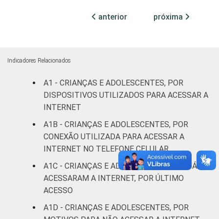
Fundamental
30
69
II
anterior
próxima
Médio ou
35
65
mais
Indicadores Relacionados
FAIXA ETÁRIA
De 9 a 10
21
78
A1 - CRIANÇAS E ADOLESCENTES, POR
DA CRIANÇA
anos
DISPOSITIVOS UTILIZADOS PARA ACESSAR A
OU DO
ADOLESCENTE
INTERNET
De 11 a 12
23
77
anos
A1B - CRIANÇAS E ADOLESCENTES, POR
CONEXÃO UTILIZADA PARA ACESSAR A
De 13 a 14
INTERNET NO TELEFONE CELULAR
31
69
anos
A1C - CRIANÇAS E ADOLESCENTES QUE JÁ
ACESSARAM A INTERNET, POR ÚLTIMO
De 15 a 17
45
55
ACESSO
anos
A1D - CRIANÇAS E ADOLESCENTES, POR
RENDA
Até 1 SM
27
73