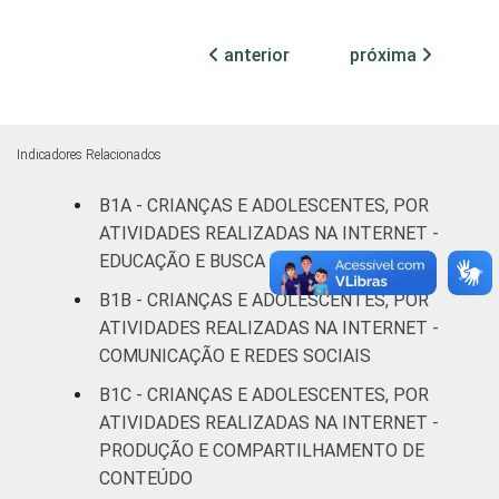
RESPONSÁVEIS
I
anterior
próxima
Fundamental
72
28
II
Médio ou
Indicadores Relacionados
72
28
mais
B1A - CRIANÇAS E ADOLESCENTES, POR
ATIVIDADES REALIZADAS NA INTERNET -
FAIXA ETÁRIA
De 9 a 10
33
67
DA CRIANÇA
EDUCAÇÃO E BUSCA DE INFORMAÇÕES
anos
OU DO
B1B - CRIANÇAS E ADOLESCENTES, POR
ADOLESCENTE
De 11 a 12
ATIVIDADES REALIZADAS NA INTERNET -
66
34
anos
COMUNICAÇÃO E REDES SOCIAIS
B1C - CRIANÇAS E ADOLESCENTES, POR
De 13 a 14
80
20
ATIVIDADES REALIZADAS NA INTERNET -
anos
PRODUÇÃO E COMPARTILHAMENTO DE
CONTEÚDO
De 15 a 17
92
8