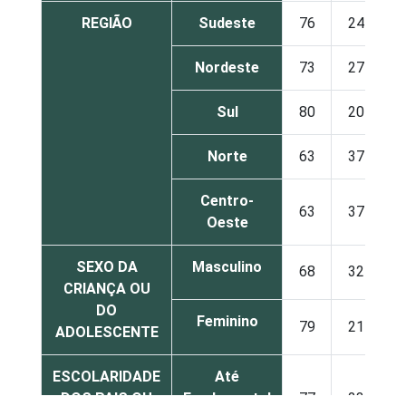
REGIÃO
Sudeste
76
24
Nordeste
73
27
Sul
80
20
Norte
63
37
Centro-
63
37
Oeste
SEXO DA
Masculino
68
32
CRIANÇA OU
DO
Feminino
79
21
ADOLESCENTE
ESCOLARIDADE
Até
DOS PAIS OU
Fundamental
77
23