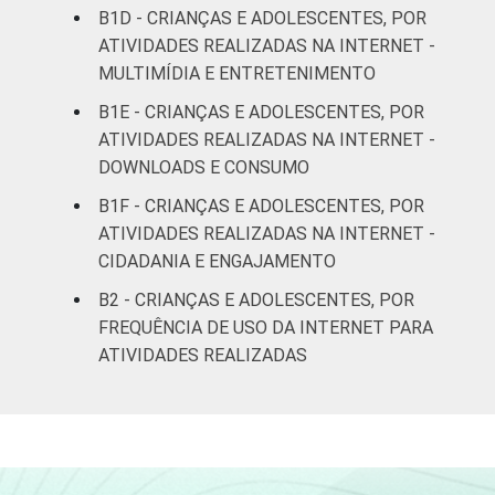
anos
B1D - CRIANÇAS E ADOLESCENTES, POR
ATIVIDADES REALIZADAS NA INTERNET -
RENDA
Até 1 SM
73
27
MULTIMÍDIA E ENTRETENIMENTO
FAMILIAR
B1E - CRIANÇAS E ADOLESCENTES, POR
Mais de 1
73
27
ATIVIDADES REALIZADAS NA INTERNET -
SM até 2 SM
DOWNLOADS E CONSUMO
Mais de 2
B1F - CRIANÇAS E ADOLESCENTES, POR
71
29
SM até 3 SM
ATIVIDADES REALIZADAS NA INTERNET -
CIDADANIA E ENGAJAMENTO
Mais de 3
76
24
B2 - CRIANÇAS E ADOLESCENTES, POR
SM
FREQUÊNCIA DE USO DA INTERNET PARA
ATIVIDADES REALIZADAS
Não tem
64
36
renda
Não sabe
78
22
Não