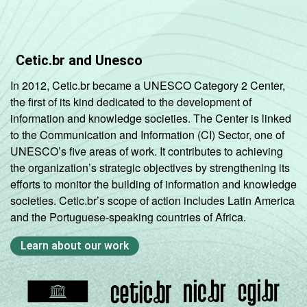
77
23
respondeu
CLASSE
AB
71
29
Cetic.br and Unesco
SOCIAL
C
75
25
In 2012, Cetic.br became a UNESCO Category 2 Center,
the first of its kind dedicated to the development of
DE
72
28
information and knowledge societies. The Center is linked
to the Communication and Information (CI) Sector, one of
UNESCO’s five areas of work. It contributes to achieving
Fonte: CGI.br/NIC.br, Centro Regional de
the organization’s strategic objectives by strengthening its
Estudos para o Desenvolvimento da
efforts to monitor the building of information and knowledge
Sociedade da Informação (Cetic.br),
societies. Cetic.br’s scope of action includes Latin America
Pesquisa sobre o Uso da Internet por
and the Portuguese-speaking countries of Africa.
Crianças e Adolescentes no Brasil – TIC Kids
Online Brasil 2017.
Learn about our work