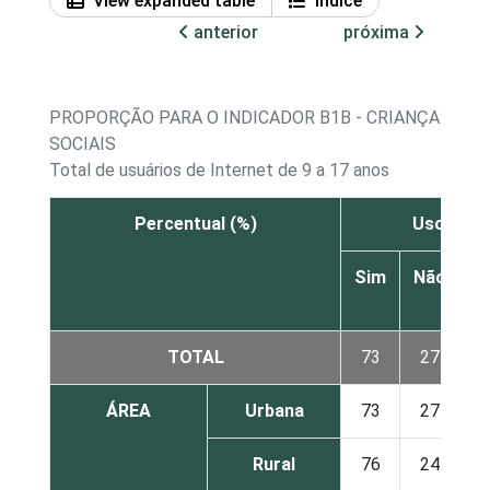
View expanded table
Índice
anterior
próxima
PROPORÇÃO PARA O INDICADOR B1B - CRIANÇAS E A
SOCIAIS
Total de usuários de Internet de 9 a 17 anos
Percentual (%)
Usou red
Sim
Não
N
s
TOTAL
73
27
ÁREA
Urbana
73
27
Rural
76
24