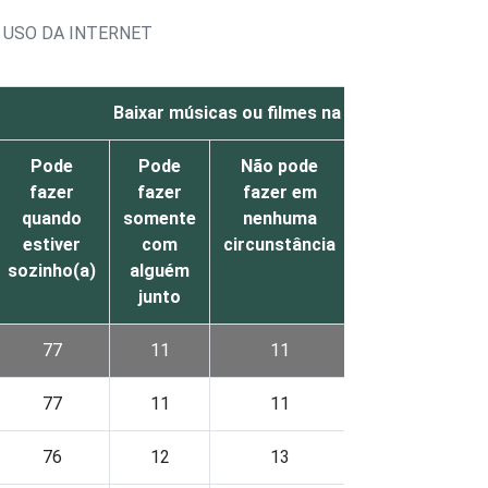
 USO DA INTERNET
Baixar músicas ou filmes na Internet
Pode
Pode
Não pode
Não
Nã
fazer
fazer
fazer em
sabe
respon
quando
somente
nenhuma
estiver
com
circunstância
sozinho(a)
alguém
junto
77
11
11
1
0
77
11
11
1
0
76
12
13
0
0