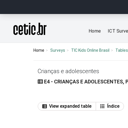
Ir para o conteúdo
Página inicial
Home
ICT Surv
Home
Surveys
TIC Kids Online Brasil
Tables
Crianças e adolescentes
E4 - CRIANÇAS E ADOLESCENTES, 
View expanded table
Índice