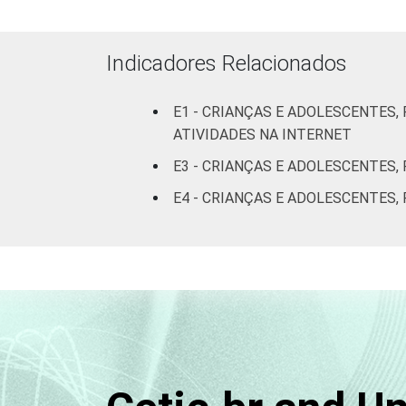
RESPONSÁVEIS
I
Fundamental
Indicadores Relacionados
II
E1 - CRIANÇAS E ADOLESCENTES
Médio ou
ATIVIDADES NA INTERNET
mais
E3 - CRIANÇAS E ADOLESCENTES,
FAIXA ETÁRIA
De 9 a 10
E4 - CRIANÇAS E ADOLESCENTES,
DA CRIANÇA
anos
OU DO
ADOLESCENTE
De 11 a 12
anos
De 13 a 14
anos
De 15 a 17