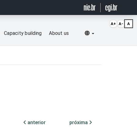
A+
A-
A
Selecionar idioma
Capacity building
About us
anterior
próxima