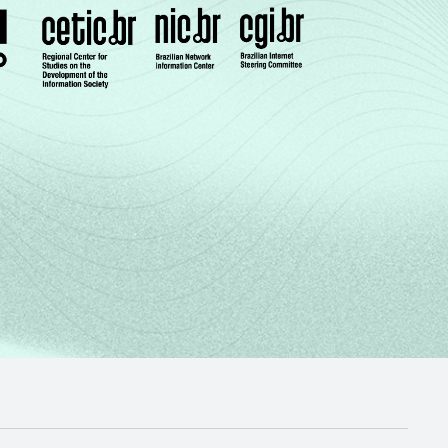
74
13
13
1
0
77
14
9
1
0
77
8
15
0
0
81
11
7
1
0
92
3
5
0
0
74
8
17
0
1