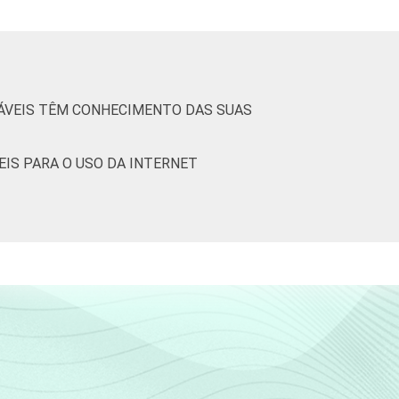
76
12
11
1
0
SÁVEIS TÊM CONHECIMENTO DAS SUAS
77
12
11
0
0
EIS PARA O USO DA INTERNET
44
26
27
3
0
68
16
16
0
0
85
8
7
0
0
92
4
3
0
0