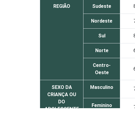
REGIÃO
Sudeste
Nordeste
Sul
Norte
Centro-
Oeste
SEXO DA
Masculino
CRIANÇA OU
DO
Feminino
ADOLESCENTE
ESCOLARIDADE
Até
DOS PAIS OU
Fundamental