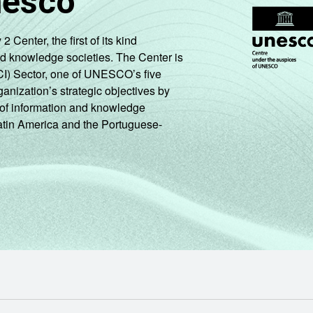
nesco
72
16
10
2
0
enter, the first of its kind
nd knowledge societies. The Center is
CI) Sector, one of UNESCO’s five
77
10
12
0
0
ganization’s strategic objectives by
ng of information and knowledge
Latin America and the Portuguese-
79
7
14
0
0
86
8
7
0
0
78
22
0
0
0
79
11
9
0
1