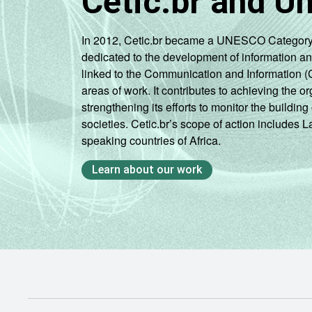
Cetic.br and U
anos
RENDA
Até 1 SM
In 2012, Cetic.br became a UNESCO Category 2 C
FAMILIAR
dedicated to the development of information a
Mais de 1
linked to the Communication and Information (
SM até 2 SM
areas of work. It contributes to achieving the or
strengthening its efforts to monitor the buildi
Mais de 2
societies. Cetic.br’s scope of action includes 
SM até 3 SM
speaking countries of Africa.
Learn about our work
Mais de 3
SM
Não tem
renda
Não sabe
Não