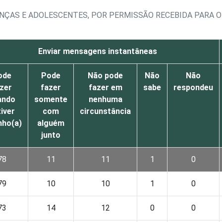
ANÇAS E ADOLESCENTES, POR PERMISSÃO RECEBIDA PARA O
Enviar mensagens instantâneas
ode
Pode
Não pode
Não
Não
zer
fazer
fazer em
sabe
respondeu
ando
somente
nenhuma
iver
com
circunstância
nho(a)
alguém
junto
78
11
11
1
0
79
10
10
1
0
73
14
12
0
0