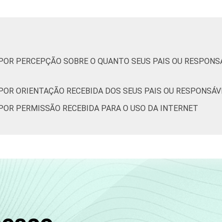
73
11
14
2
0
, POR PERCEPÇÃO SOBRE O QUANTO SEUS PAIS OU RESPON
80
9
11
0
0
 POR ORIENTAÇÃO RECEBIDA DOS SEUS PAIS OU RESPONSÁV
44
24
30
2
0
 POR PERMISSÃO RECEBIDA PARA O USO DA INTERNET
67
14
17
1
0
84
11
5
0
0
95
3
2
0
0