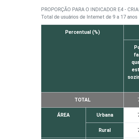
PROPORÇÃO PARA O INDICADOR E4 - CRI
Total de usuários de Internet de 9 a 17 anos
Percentual (%)
P
fa
qu
est
sozi
TOTAL
ÁREA
Urbana
Rural