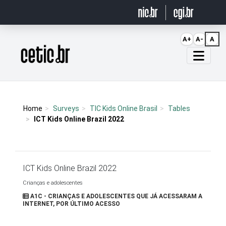
Ir para o conteúdo
A+
A-
A
Página inicial
Home
Surveys
TIC Kids Online Brasil
Tables
ICT Kids Online Brazil 2022
ICT Kids Online Brazil 2022
Crianças e adolescentes
A1C - CRIANÇAS E ADOLESCENTES QUE JÁ ACESSARAM A
INTERNET, POR ÚLTIMO ACESSO