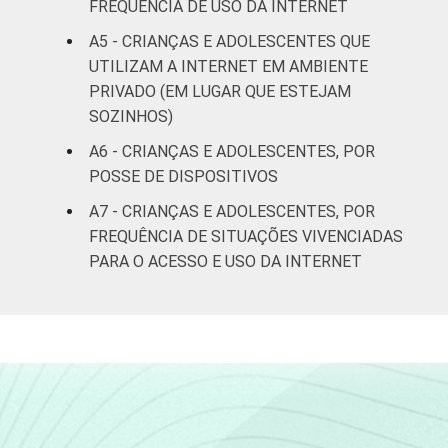
renda
FREQUÊNCIA DE USO DA INTERNET
A5 - CRIANÇAS E ADOLESCENTES QUE
Não sabe
95
UTILIZAM A INTERNET EM AMBIENTE
PRIVADO (EM LUGAR QUE ESTEJAM
Não
94
SOZINHOS)
respondeu
A6 - CRIANÇAS E ADOLESCENTES, POR
CLASSE
AB
99
POSSE DE DISPOSITIVOS
SOCIAL
A7 - CRIANÇAS E ADOLESCENTES, POR
C
92
FREQUÊNCIA DE SITUAÇÕES VIVENCIADAS
PARA O ACESSO E USO DA INTERNET
DE
88
DOMICÍLIO
Sim
94
COM ACESSO
À INTERNET
Não
72
Fonte: CGI.br/NIC.br, Centro Regional de
Estudos para o Desenvolvimento da