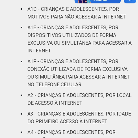
De 13 a 14
93
A1D - CRIANÇAS E ADOLESCENTES, POR
anos
MOTIVOS PARA NÃO ACESSAR A INTERNET
De 15 a 17
A1E - CRIANÇAS E ADOLESCENTES, POR
96
anos
DISPOSITIVOS UTILIZADOS DE FORMA
EXCLUSIVA OU SIMULTÂNEA PARA ACESSAR A
RENDA
Até 1 SM
88
INTERNET
FAMILIAR
A1F - CRIANÇAS E ADOLESCENTES, POR
Mais de 1
92
CONEXÃO UTILIZADA DE FORMA EXCLUSIVA
SM até 2 SM
OU SIMULTÂNEA PARA ACESSAR A INTERNET
NO TELEFONE CELULAR
Mais de 2
91
SM até 3 SM
A2 - CRIANÇAS E ADOLESCENTES, POR LOCAL
DE ACESSO À INTERNET
Mais de 3
97
A3 - CRIANÇAS E ADOLESCENTES, POR IDADE
SM
DO PRIMEIRO ACESSO À INTERNET
Não tem
A4 - CRIANÇAS E ADOLESCENTES, POR
90