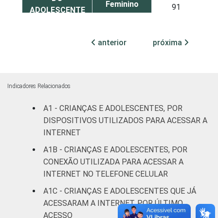
Feminino
91
ADOLESCENTE
ESCOLARIDADE
Até
anterior
próxima
DOS PAIS OU
Fundamental
86
RESPONSÁVEIS
I
Fundamental
87
Indicadores Relacionados
II
A1 - CRIANÇAS E ADOLESCENTES, POR
Médio ou
DISPOSITIVOS UTILIZADOS PARA ACESSAR A
95
mais
INTERNET
A1B - CRIANÇAS E ADOLESCENTES, POR
FAIXA ETÁRIA
De 9 a 10
85
CONEXÃO UTILIZADA PARA ACESSAR A
DA CRIANÇA
anos
INTERNET NO TELEFONE CELULAR
OU DO
ADOLESCENTE
De 11 a 12
A1C - CRIANÇAS E ADOLESCENTES QUE JÁ
90
anos
ACESSARAM A INTERNET, POR ÚLTIMO
ACESSO