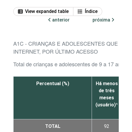
View expanded table
Índice
anterior
próxima
A1C - CRIANÇAS E ADOLESCENTES QUE JÁ 
INTERNET, POR ÚLTIMO ACESSO
Total de crianças e adolescentes de 9 a 17 anos
Percentual (%)
Há menos
M
de três
meses
t
(usuário)¹
me
at
TOTAL
92