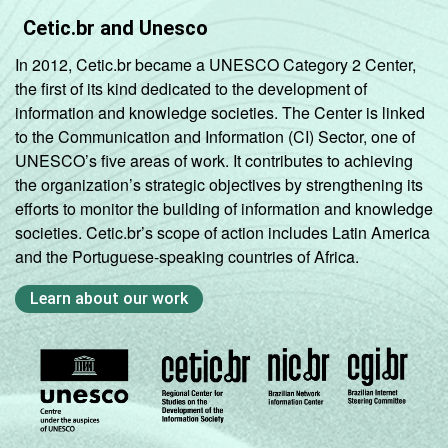
Sociedade da Informação (Cetic.br),
Cetic.br and Unesco
Pesquisa sobre o uso da Internet por
In 2012, Cetic.br became a UNESCO Category 2 Center,
crianças e adolescentes no Brasil – TIC Kids
the first of its kind dedicated to the development of
Online Brasil 2022.
information and knowledge societies. The Center is linked
to the Communication and Information (CI) Sector, one of
UNESCO’s five areas of work. It contributes to achieving
the organization’s strategic objectives by strengthening its
efforts to monitor the building of information and knowledge
societies. Cetic.br’s scope of action includes Latin America
and the Portuguese-speaking countries of Africa.
Learn about our work