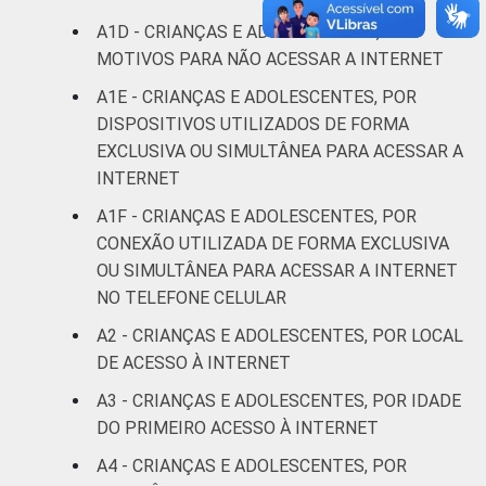
De 13 a 14
93
A1D - CRIANÇAS E ADOLESCENTES, POR
anos
MOTIVOS PARA NÃO ACESSAR A INTERNET
De 15 a 17
A1E - CRIANÇAS E ADOLESCENTES, POR
96
anos
DISPOSITIVOS UTILIZADOS DE FORMA
EXCLUSIVA OU SIMULTÂNEA PARA ACESSAR A
RENDA
Até 1 SM
88
INTERNET
FAMILIAR
A1F - CRIANÇAS E ADOLESCENTES, POR
Mais de 1
92
CONEXÃO UTILIZADA DE FORMA EXCLUSIVA
SM até 2 SM
OU SIMULTÂNEA PARA ACESSAR A INTERNET
NO TELEFONE CELULAR
Mais de 2
91
SM até 3 SM
A2 - CRIANÇAS E ADOLESCENTES, POR LOCAL
DE ACESSO À INTERNET
Mais de 3
97
A3 - CRIANÇAS E ADOLESCENTES, POR IDADE
SM
DO PRIMEIRO ACESSO À INTERNET
Não tem
A4 - CRIANÇAS E ADOLESCENTES, POR
90