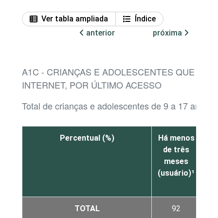
Ver tabla ampliada
Índice
anterior
próxima
A1C - CRIANÇAS E ADOLESCENTES QUE JÁ 
INTERNET, POR ÚLTIMO ACESSO
Total de crianças e adolescentes de 9 a 17 anos
Percentual (%)
Há menos
M
de três
meses
t
(usuário)¹
me
at
TOTAL
92