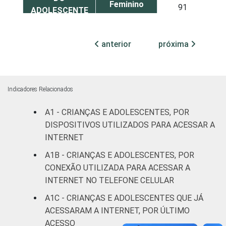
Feminino
91
ADOLESCENTE
ESCOLARIDADE
Até
anterior
próxima
DOS PAIS OU
Fundamental
86
RESPONSÁVEIS
I
Fundamental
87
Indicadores Relacionados
II
A1 - CRIANÇAS E ADOLESCENTES, POR
Médio ou
DISPOSITIVOS UTILIZADOS PARA ACESSAR A
95
mais
INTERNET
A1B - CRIANÇAS E ADOLESCENTES, POR
FAIXA ETÁRIA
De 9 a 10
85
CONEXÃO UTILIZADA PARA ACESSAR A
DA CRIANÇA
anos
INTERNET NO TELEFONE CELULAR
OU DO
ADOLESCENTE
De 11 a 12
A1C - CRIANÇAS E ADOLESCENTES QUE JÁ
90
anos
ACESSARAM A INTERNET, POR ÚLTIMO
ACESSO