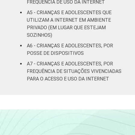
renda
FREQUÊNCIA DE USO DA INTERNET
A5 - CRIANÇAS E ADOLESCENTES QUE
Não sabe
95
UTILIZAM A INTERNET EM AMBIENTE
PRIVADO (EM LUGAR QUE ESTEJAM
Não
94
SOZINHOS)
respondeu
A6 - CRIANÇAS E ADOLESCENTES, POR
CLASSE
AB
99
POSSE DE DISPOSITIVOS
SOCIAL
A7 - CRIANÇAS E ADOLESCENTES, POR
C
92
FREQUÊNCIA DE SITUAÇÕES VIVENCIADAS
PARA O ACESSO E USO DA INTERNET
DE
88
DOMICÍLIO
Sim
94
COM ACESSO
À INTERNET
Não
72
Fonte: CGI.br/NIC.br, Centro Regional de
Estudos para o Desenvolvimento da