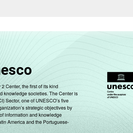
nesco
enter, the first of its kind
nd knowledge societies. The Center is
CI) Sector, one of UNESCO’s five
ganization’s strategic objectives by
ng of information and knowledge
Latin America and the Portuguese-