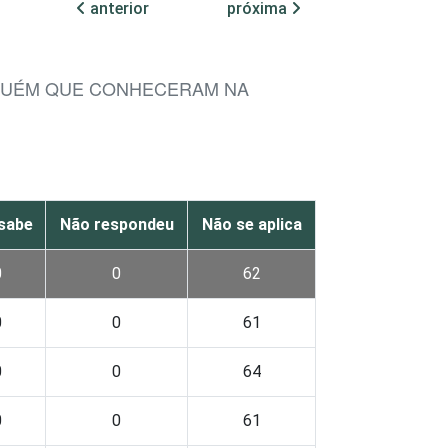
anterior
próxima
LGUÉM QUE CONHECERAM NA
sabe
Não respondeu
Não se aplica
0
0
62
0
0
61
0
0
64
0
0
61