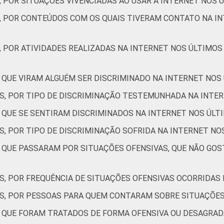
, POR SITUAÇÕES VIVENCIADAS AO USAR A INTERNET NOS 
Não sabe
27
20
S, POR CONTEÚDOS COM OS QUAIS TIVERAM CONTATO NA IN
Não respondeu
25
17
, POR ATIVIDADES REALIZADAS NA INTERNET NOS ÚLTIMOS
AB
17
27
C
14
26
 QUE VIRAM ALGUÉM SER DISCRIMINADO NA INTERNET NOS
ES, POR TIPO DE DISCRIMINAÇÃO TESTEMUNHADA NA INTE
DE
17
16
S QUE SE SENTIRAM DISCRIMINADOS NA INTERNET NOS ÚLT
RNET
Sim
15
23
S, POR TIPO DE DISCRIMINAÇÃO SOFRIDA NA INTERNET NO
S QUE PASSARAM POR SITUAÇÕES OFENSIVAS, QUE NÃO GO
Não
22
15
de Estudos para o Desenvolvimento da Sociedade da Informação (
S, POR FREQUÊNCIA DE SITUAÇÕES OFENSIVAS OCORRIDAS
 TIC Kids Online Brasil 2022.
ES, POR PESSOAS PARA QUEM CONTARAM SOBRE SITUAÇÕES
S QUE FORAM TRATADOS DE FORMA OFENSIVA OU DESAGRAD