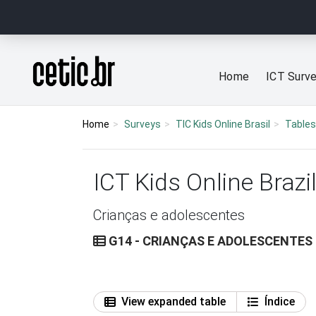
Ir para o conteúdo
Página inicial
Home
ICT Surv
Home
Surveys
TIC Kids Online Brasil
Tables
ICT Kids Online Brazi
Crianças e adolescentes
G14 - CRIANÇAS E ADOLESCENTE
View expanded table
Índice