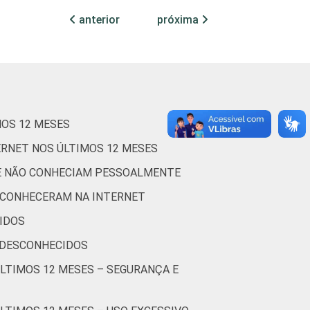
0
0
89
anterior
próxima
0
0
69
1
0
56
0
0
46
MOS 12 MESES
0
0
63
ERNET NOS ÚLTIMOS 12 MESES
UE NÃO CONHECIAM PESSOALMENTE
0
0
66
 CONHECERAM NA INTERNET
1
0
62
IDOS
 DESCONHECIDOS
0
0
55
ÚLTIMOS 12 MESES – SEGURANÇA E
0
0
70