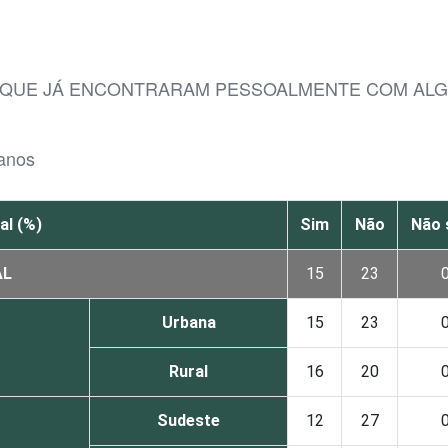
S QUE JÁ ENCONTRARAM PESSOALMENTE COM A
 anos
al (%)
Sim
Não
Não 
AL
15
23
Urbana
15
23
Rural
16
20
Sudeste
12
27