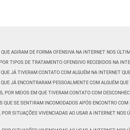
OLESCENTE
De 9 a 10 anos
2
10
De 11 a 12 anos
8
23
De 13 a 14 anos
21
22
De 15 a 17 anos
24
30
 QUE AGIRAM DE FORMA OFENSIVA NA INTERNET NOS ÚLTI
Até 1 SM
15
21
, POR TIPOS DE TRATAMENTO OFENSIVO RECEBIDOS NA INT
S QUE JÁ TIVERAM CONTATO COM ALGUÉM NA INTERNET Q
Mais de 1 SM até 2 SM
13
20
ES QUE JÁ ENCONTRARAM PESSOALMENTE COM ALGUÉM QUE
Mais de 2 SM até 3 SM
16
21
ES, POR MEIOS EM QUE TIVERAM CONTATO COM DESCONHEC
TES QUE SE SENTIRAM INCOMODADOS APÓS ENCONTRO COM
Mais de 3 SM
15
30
, POR SITUAÇÕES VIVENCIADAS AO USAR A INTERNET NOS 
Não tem renda
11
19