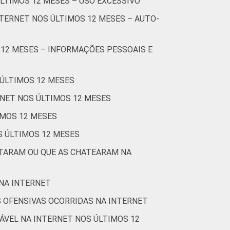
ÚLTIMOS 12 MESES – USO EXCESSIVO
0
0
52
TERNET NOS ÚLTIMOS 12 MESES – AUTO-
0
0
58
 12 MESES – INFORMAÇÕES PESSOAIS E
0
0
56
0
0
60
 ÚLTIMOS 12 MESES
RNET NOS ÚLTIMOS 12 MESES
0
0
66
IMOS 12 MESES
0
0
62
S ÚLTIMOS 12 MESES
STARAM OU QUE AS CHATEARAM NA
0
0
63
Cetic.br), Pesquisa sobre o uso da Internet
 NA INTERNET
 OFENSIVAS OCORRIDAS NA INTERNET
ÁVEL NA INTERNET NOS ÚLTIMOS 12