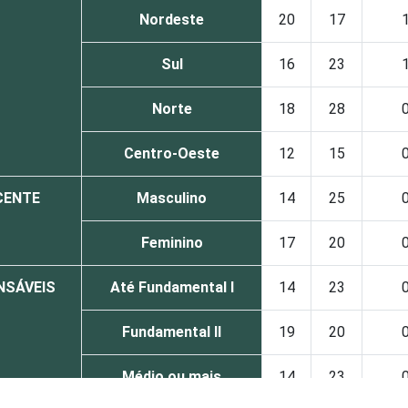
Nordeste
20
17
Sul
16
23
Norte
18
28
Centro-Oeste
12
15
CENTE
Masculino
14
25
Feminino
17
20
NSÁVEIS
Até Fundamental I
14
23
Fundamental II
19
20
Médio ou mais
14
23