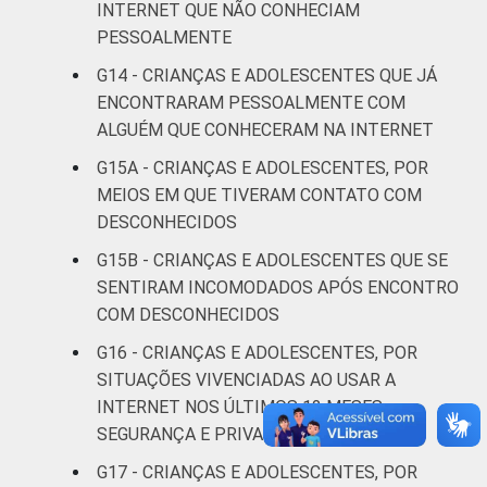
INTERNET QUE NÃO CONHECIAM
PESSOALMENTE
De 13 a 14
9
G14 - CRIANÇAS E ADOLESCENTES QUE JÁ
anos
ENCONTRARAM PESSOALMENTE COM
ALGUÉM QUE CONHECERAM NA INTERNET
De 15 a 17
10
anos
G15A - CRIANÇAS E ADOLESCENTES, POR
MEIOS EM QUE TIVERAM CONTATO COM
RENDA
Até 1 SM
5
DESCONHECIDOS
FAMILIAR
G15B - CRIANÇAS E ADOLESCENTES QUE SE
Mais de 1
9
SENTIRAM INCOMODADOS APÓS ENCONTRO
SM até 2 SM
COM DESCONHECIDOS
Mais de 2
G16 - CRIANÇAS E ADOLESCENTES, POR
4
SM até 3 SM
SITUAÇÕES VIVENCIADAS AO USAR A
INTERNET NOS ÚLTIMOS 12 MESES –
Mais de 3
SEGURANÇA E PRIVACIDADE
9
SM
G17 - CRIANÇAS E ADOLESCENTES, POR