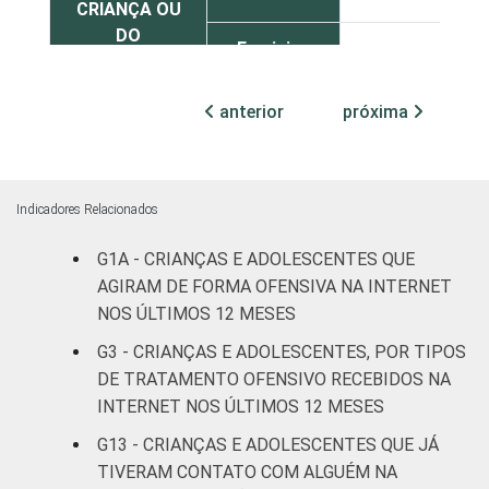
CRIANÇA OU
DO
Feminino
8
ADOLESCENTE
anterior
próxima
ESCOLARIDADE
Até
DOS PAIS OU
Fundamental
4
RESPONSÁVEIS
I
Indicadores Relacionados
Fundamental
9
II
G1A - CRIANÇAS E ADOLESCENTES QUE
AGIRAM DE FORMA OFENSIVA NA INTERNET
Médio ou
NOS ÚLTIMOS 12 MESES
7
mais
G3 - CRIANÇAS E ADOLESCENTES, POR TIPOS
DE TRATAMENTO OFENSIVO RECEBIDOS NA
FAIXA ETÁRIA
De 9 a 10
2
DA CRIANÇA
INTERNET NOS ÚLTIMOS 12 MESES
anos
OU DO
G13 - CRIANÇAS E ADOLESCENTES QUE JÁ
ADOLESCENTE
De 11 a 12
TIVERAM CONTATO COM ALGUÉM NA
5
anos