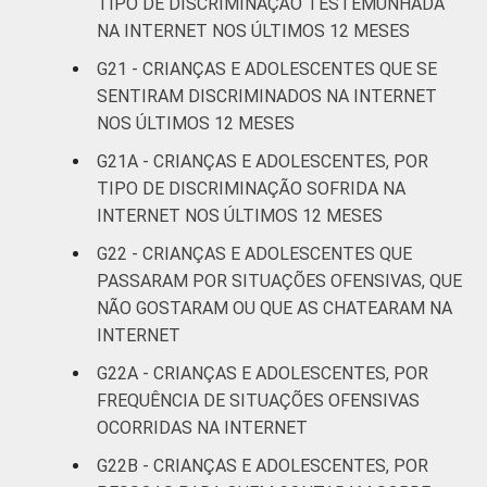
TIPO DE DISCRIMINAÇÃO TESTEMUNHADA
Fonte: CGI.br/NIC.br, Centro Regional de
NA INTERNET NOS ÚLTIMOS 12 MESES
Estudos para o Desenvolvimento da
Sociedade da Informação (Cetic.br),
G21 - CRIANÇAS E ADOLESCENTES QUE SE
Pesquisa sobre o uso da Internet por
SENTIRAM DISCRIMINADOS NA INTERNET
crianças e adolescentes no Brasil – TIC Kids
NOS ÚLTIMOS 12 MESES
Online Brasil 2022.
G21A - CRIANÇAS E ADOLESCENTES, POR
TIPO DE DISCRIMINAÇÃO SOFRIDA NA
INTERNET NOS ÚLTIMOS 12 MESES
G22 - CRIANÇAS E ADOLESCENTES QUE
PASSARAM POR SITUAÇÕES OFENSIVAS, QUE
NÃO GOSTARAM OU QUE AS CHATEARAM NA
INTERNET
G22A - CRIANÇAS E ADOLESCENTES, POR
FREQUÊNCIA DE SITUAÇÕES OFENSIVAS
OCORRIDAS NA INTERNET
G22B - CRIANÇAS E ADOLESCENTES, POR