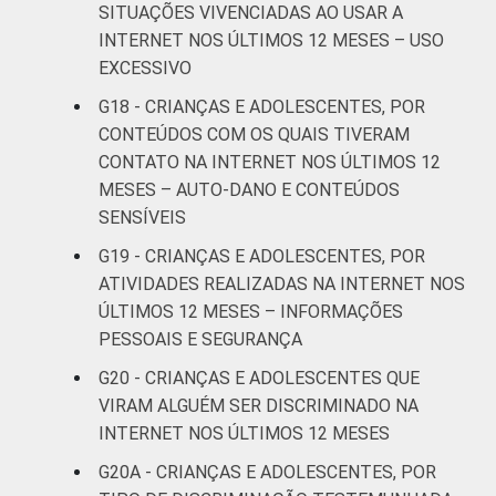
SITUAÇÕES VIVENCIADAS AO USAR A
Não tem
0
INTERNET NOS ÚLTIMOS 12 MESES – USO
renda
EXCESSIVO
Não sabe
16
G18 - CRIANÇAS E ADOLESCENTES, POR
CONTEÚDOS COM OS QUAIS TIVERAM
Não
CONTATO NA INTERNET NOS ÚLTIMOS 12
3
respondeu
MESES – AUTO-DANO E CONTEÚDOS
SENSÍVEIS
CLASSE
AB
8
SOCIAL
G19 - CRIANÇAS E ADOLESCENTES, POR
ATIVIDADES REALIZADAS NA INTERNET NOS
C
8
ÚLTIMOS 12 MESES – INFORMAÇÕES
DE
5
PESSOAIS E SEGURANÇA
G20 - CRIANÇAS E ADOLESCENTES QUE
DOMICÍLIO
Sim
7
VIRAM ALGUÉM SER DISCRIMINADO NA
COM ACESSO
INTERNET NOS ÚLTIMOS 12 MESES
À INTERNET
Não
3
G20A - CRIANÇAS E ADOLESCENTES, POR