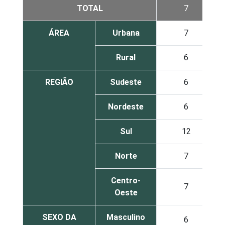
TOTAL
7
ÁREA
Urbana
7
Rural
6
REGIÃO
Sudeste
6
Nordeste
6
Sul
12
Norte
7
Centro-
7
Oeste
SEXO DA
Masculino
6