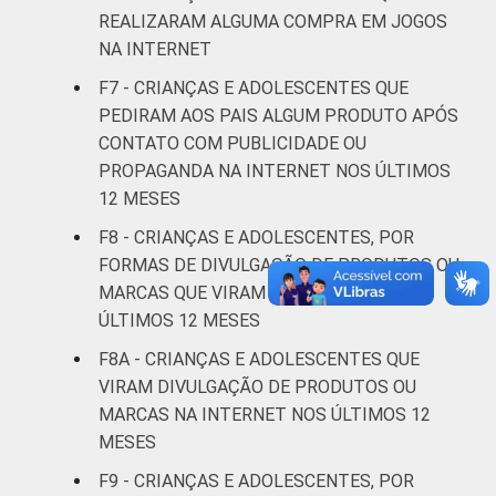
REALIZARAM ALGUMA COMPRA EM JOGOS
De 15 a 17
NA INTERNET
1
6
anos
F7 - CRIANÇAS E ADOLESCENTES QUE
PEDIRAM AOS PAIS ALGUM PRODUTO APÓS
RENDA
Até 1 SM
1
6
CONTATO COM PUBLICIDADE OU
FAMILIAR
PROPAGANDA NA INTERNET NOS ÚLTIMOS
Mais de 1
1
9
12 MESES
SM até 2 SM
F8 - CRIANÇAS E ADOLESCENTES, POR
Mais de 2
FORMAS DE DIVULGAÇÃO DE PRODUTOS OU
0
8
SM até 3 SM
MARCAS QUE VIRAM NA INTERNET NOS
ÚLTIMOS 12 MESES
Mais de 3
2
4
F8A - CRIANÇAS E ADOLESCENTES QUE
SM
VIRAM DIVULGAÇÃO DE PRODUTOS OU
MARCAS NA INTERNET NOS ÚLTIMOS 12
Não tem
0
27
MESES
renda
F9 - CRIANÇAS E ADOLESCENTES, POR