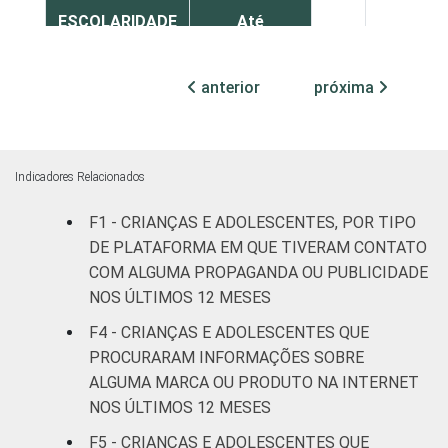
ESCOLARIDADE
Até
DOS PAIS OU
Fundamental
0
9
RESPONSÁVEIS
I
anterior
próxima
Fundamental
1
8
II
Indicadores Relacionados
Médio ou
1
6
mais
F1 - CRIANÇAS E ADOLESCENTES, POR TIPO
DE PLATAFORMA EM QUE TIVERAM CONTATO
FAIXA ETÁRIA
De 9 a 10
COM ALGUMA PROPAGANDA OU PUBLICIDADE
-
-
DA CRIANÇA
anos
NOS ÚLTIMOS 12 MESES
OU DO
F4 - CRIANÇAS E ADOLESCENTES QUE
ADOLESCENTE
De 11 a 12
1
4
PROCURARAM INFORMAÇÕES SOBRE
anos
ALGUMA MARCA OU PRODUTO NA INTERNET
NOS ÚLTIMOS 12 MESES
De 13 a 14
1
12
anos
F5 - CRIANÇAS E ADOLESCENTES QUE