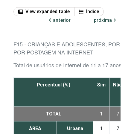
View expanded table
Índice
anterior
próxima
F15 - CRIANÇAS E ADOLESCENTES, POR RE
POR POSTAGEM NA INTERNET
Total de usuários de Internet de 11 a 17 anos
Percentual (%)
Sim
Não
N
s
TOTAL
1
7
ÁREA
Urbana
1
7