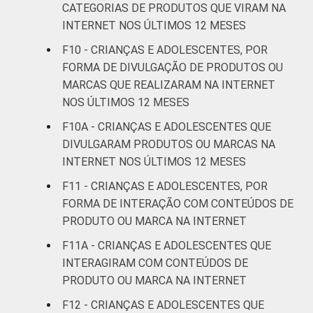
Não sabe
0
9
CATEGORIAS DE PRODUTOS QUE VIRAM NA
INTERNET NOS ÚLTIMOS 12 MESES
Não
0
7
F10 - CRIANÇAS E ADOLESCENTES, POR
respondeu
FORMA DE DIVULGAÇÃO DE PRODUTOS OU
MARCAS QUE REALIZARAM NA INTERNET
CLASSE
AB
3
10
NOS ÚLTIMOS 12 MESES
SOCIAL
C
1
5
F10A - CRIANÇAS E ADOLESCENTES QUE
DIVULGARAM PRODUTOS OU MARCAS NA
DE
1
8
INTERNET NOS ÚLTIMOS 12 MESES
F11 - CRIANÇAS E ADOLESCENTES, POR
COR OU RAÇA
Branca
0
9
FORMA DE INTERAÇÃO COM CONTEÚDOS DE
PRODUTO OU MARCA NA INTERNET
Preta
2
5
F11A - CRIANÇAS E ADOLESCENTES QUE
Parda
1
7
INTERAGIRAM COM CONTEÚDOS DE
PRODUTO OU MARCA NA INTERNET
Amarela
0
1
F12 - CRIANÇAS E ADOLESCENTES QUE