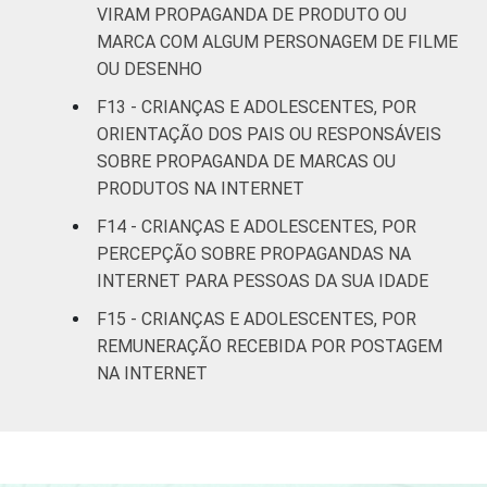
VIRAM PROPAGANDA DE PRODUTO OU
Indígena
0
7
MARCA COM ALGUM PERSONAGEM DE FILME
OU DESENHO
Não
0
1
respondeu
F13 - CRIANÇAS E ADOLESCENTES, POR
ORIENTAÇÃO DOS PAIS OU RESPONSÁVEIS
DOMICÍLIO
Sim
1
7
SOBRE PROPAGANDA DE MARCAS OU
COM ACESSO
PRODUTOS NA INTERNET
À INTERNET
Não
0
8
F14 - CRIANÇAS E ADOLESCENTES, POR
PERCEPÇÃO SOBRE PROPAGANDAS NA
Fonte: Núcleo de Informação e Coordenação
INTERNET PARA PESSOAS DA SUA IDADE
do Ponto BR. (2025). Pesquisa sobre o uso
da Internet por crianças e adolescentes no
F15 - CRIANÇAS E ADOLESCENTES, POR
Brasil: TIC Kids Online Brasil 2025 [Tabelas].
REMUNERAÇÃO RECEBIDA POR POSTAGEM
NA INTERNET