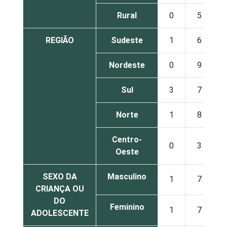
Rural
0
5
REGIÃO
Sudeste
1
6
Nordeste
0
9
Sul
3
7
Norte
1
8
Centro-
0
3
Oeste
SEXO DA
Masculino
1
7
CRIANÇA OU
DO
Feminino
1
7
ADOLESCENTE