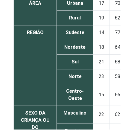
ÁREA
Urbana
17
70
Rural
19
62
REGIÃO
Sudeste
14
77
Nordeste
18
64
Sul
21
68
Norte
23
58
Centro-
15
66
Oeste
SEXO DA
Masculino
22
62
CRIANÇA OU
DO
Feminino
13
75