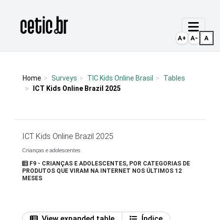
Ir para o conteúdo
Página inicial
A+
A-
A
Home
Surveys
TIC Kids Online Brasil
Tables
ICT Kids Online Brazil 2025
ICT Kids Online Brazil 2025
Crianças e adolescentes
F9 - CRIANÇAS E ADOLESCENTES, POR CATEGORIAS DE
PRODUTOS QUE VIRAM NA INTERNET NOS ÚLTIMOS 12
MESES
View expanded table
Índice