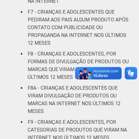
NA INTERNET
20
66
anos
F7 - CRIANÇAS E ADOLESCENTES QUE
PEDIRAM AOS PAIS ALGUM PRODUTO APÓS
De 15 a 17
10
80
CONTATO COM PUBLICIDADE OU
anos
PROPAGANDA NA INTERNET NOS ÚLTIMOS
RENDA
Até 1 SM
15
68
12 MESES
FAMILIAR
F8 - CRIANÇAS E ADOLESCENTES, POR
Mais de 1
FORMAS DE DIVULGAÇÃO DE PRODUTOS OU
23
63
SM até 2 SM
MARCAS QUE VIRAM NA INTERNET NOS
ÚLTIMOS 12 MESES
Mais de 2
17
74
F8A - CRIANÇAS E ADOLESCENTES QUE
SM até 3 SM
VIRAM DIVULGAÇÃO DE PRODUTOS OU
Mais de 3
MARCAS NA INTERNET NOS ÚLTIMOS 12
18
73
SM
MESES
F9 - CRIANÇAS E ADOLESCENTES, POR
Não tem
16
56
CATEGORIAS DE PRODUTOS QUE VIRAM NA
renda
INTERNET NOS ÚLTIMOS 12 MESES