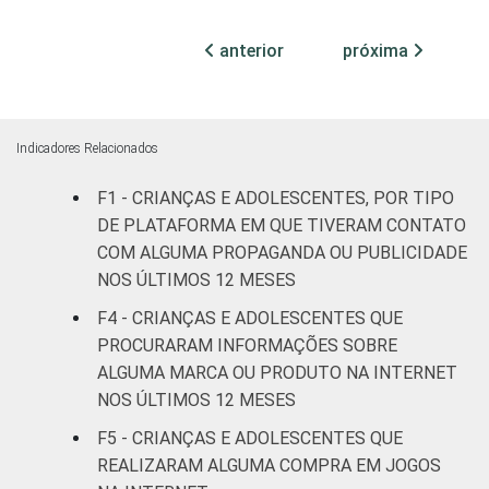
ADOLESCENTE
anterior
próxima
ESCOLARIDADE
Até
DOS PAIS OU
Fundamental
18
64
RESPONSÁVEIS
I
Indicadores Relacionados
Fundamental
22
61
II
F1 - CRIANÇAS E ADOLESCENTES, POR TIPO
DE PLATAFORMA EM QUE TIVERAM CONTATO
Médio ou
COM ALGUMA PROPAGANDA OU PUBLICIDADE
16
73
mais
NOS ÚLTIMOS 12 MESES
F4 - CRIANÇAS E ADOLESCENTES QUE
FAIXA ETÁRIA
De 9 a 10
-
-
PROCURARAM INFORMAÇÕES SOBRE
DA CRIANÇA
anos
ALGUMA MARCA OU PRODUTO NA INTERNET
OU DO
ADOLESCENTE
NOS ÚLTIMOS 12 MESES
De 11 a 12
26
54
anos
F5 - CRIANÇAS E ADOLESCENTES QUE
REALIZARAM ALGUMA COMPRA EM JOGOS
De 13 a 14