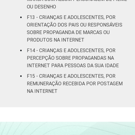
OU DESENHO
Indígena
19
72
F13 - CRIANÇAS E ADOLESCENTES, POR
ORIENTAÇÃO DOS PAIS OU RESPONSÁVEIS
Não
SOBRE PROPAGANDA DE MARCAS OU
18
54
respondeu
PRODUTOS NA INTERNET
F14 - CRIANÇAS E ADOLESCENTES, POR
DOMICÍLIO
Sim
18
69
PERCEPÇÃO SOBRE PROPAGANDAS NA
COM ACESSO
À INTERNET
INTERNET PARA PESSOAS DA SUA IDADE
Não
12
68
F15 - CRIANÇAS E ADOLESCENTES, POR
Fonte: Núcleo de Informação e Coordenação
REMUNERAÇÃO RECEBIDA POR POSTAGEM
do Ponto BR. (2025). Pesquisa sobre o uso
NA INTERNET
da Internet por crianças e adolescentes no
Brasil: TIC Kids Online Brasil 2025 [Tabelas].