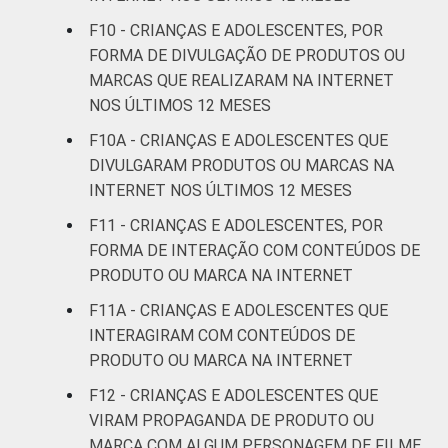
F10 - CRIANÇAS E ADOLESCENTES, POR
Não sabe
9
77
FORMA DE DIVULGAÇÃO DE PRODUTOS OU
Não
MARCAS QUE REALIZARAM NA INTERNET
14
69
respondeu
NOS ÚLTIMOS 12 MESES
F10A - CRIANÇAS E ADOLESCENTES QUE
CLASSE
AB
16
76
DIVULGARAM PRODUTOS OU MARCAS NA
SOCIAL
INTERNET NOS ÚLTIMOS 12 MESES
C
16
72
F11 - CRIANÇAS E ADOLESCENTES, POR
FORMA DE INTERAÇÃO COM CONTEÚDOS DE
DE
20
63
PRODUTO OU MARCA NA INTERNET
COR OU RAÇA
Branca
15
77
F11A - CRIANÇAS E ADOLESCENTES QUE
INTERAGIRAM COM CONTEÚDOS DE
Preta
16
74
PRODUTO OU MARCA NA INTERNET
F12 - CRIANÇAS E ADOLESCENTES QUE
Parda
19
63
VIRAM PROPAGANDA DE PRODUTO OU
MARCA COM ALGUM PERSONAGEM DE FILME
Amarela
41
45