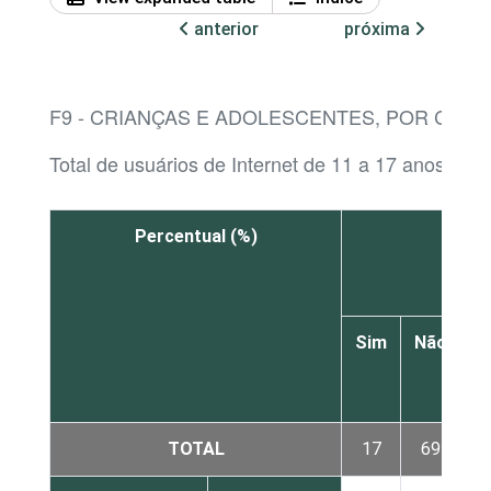
anterior
próxima
F9 - CRIANÇAS E ADOLESCENTES, POR CAT
Total de usuários de Internet de 11 a 17 anos
Percentual (%)
Álbun
Sim
Não
N
s
TOTAL
17
69