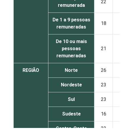
22
18
remunerada
De 1 a 9 pessoas
18
13
remuneradas
De 10 ou mais
pessoas
21
11
remuneradas
REGIÃO
Norte
26
19
Nordeste
23
17
Sul
23
10
Sudeste
16
13
Centro-Oeste
22
12