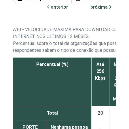
anterior
próxima
A10 - VELOCIDADE MÁXIMA PARA DOWNLOAD CONTR
INTERNET NOS ÚLTIMOS 12 MESES
Percentual sobre o total de organizações que possuem 
respondentes sabem o tipo de conexão que possuem*
Percentual (%)
Até
Mais
256
de
Kbps
256
Kbps
a 1
Mbps
Total
20
13
PORTE
Nenhuma pessoa