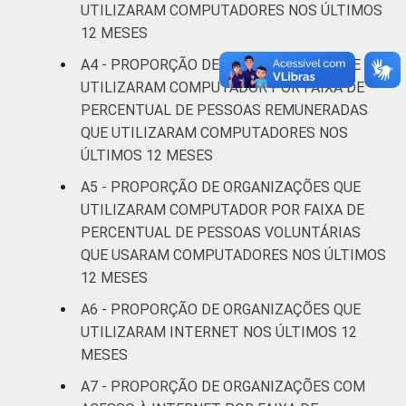
UTILIZARAM COMPUTADORES NOS ÚLTIMOS
assistência
21
17
12 MESES
social
A4 - PROPORÇÃO DE ORGANIZAÇÕES QUE
Outros
17
6
UTILIZARAM COMPUTADOR POR FAIXA DE
PERCENTUAL DE PESSOAS REMUNERADAS
QUE UTILIZARAM COMPUTADORES NOS
* Base: 1570 organizações sem fins
lucrativos que declararam possuir
ÚLTIMOS 12 MESES
computador e que acessaram a Internet em
A5 - PROPORÇÃO DE ORGANIZAÇÕES QUE
que os respondentes sabem o tipo de
UTILIZARAM COMPUTADOR POR FAIXA DE
conexão que possuem. Dados coletados
PERCENTUAL DE PESSOAS VOLUNTÁRIAS
entre outubro de 2013 e abril de 2014.
QUE USARAM COMPUTADORES NOS ÚLTIMOS
Fonte: NIC.br - out 2013 / abr 2014
12 MESES
A6 - PROPORÇÃO DE ORGANIZAÇÕES QUE
UTILIZARAM INTERNET NOS ÚLTIMOS 12
MESES
A7 - PROPORÇÃO DE ORGANIZAÇÕES COM