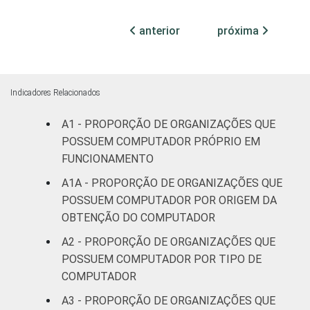
ATIVIDADES
Associações
anterior
próxima
FIM
patronais,
22
13
profissionais e
sindicais
Indicadores Relacionados
Cultura e
19
17
recreação
A1 - PROPORÇÃO DE ORGANIZAÇÕES QUE
POSSUEM COMPUTADOR PRÓPRIO EM
Educação, e
FUNCIONAMENTO
24
13
Pesquisa
A1A - PROPORÇÃO DE ORGANIZAÇÕES QUE
POSSUEM COMPUTADOR POR ORIGEM DA
Desenvolvimento
OBTENÇÃO DO COMPUTADOR
e Defesa de
22
14
Direitos
A2 - PROPORÇÃO DE ORGANIZAÇÕES QUE
POSSUEM COMPUTADOR POR TIPO DE
Religião
17
15
COMPUTADOR
A3 - PROPORÇÃO DE ORGANIZAÇÕES QUE
Saúde e