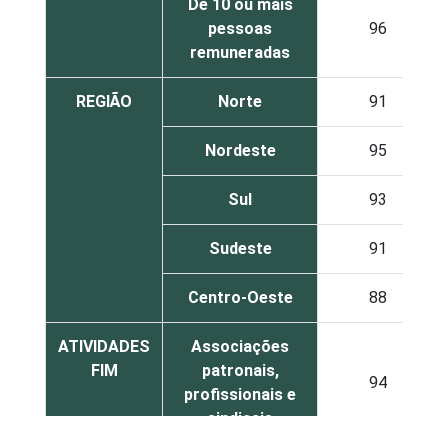
De 10 ou mais
pessoas
96
remuneradas
REGIÃO
Norte
91
Nordeste
95
Sul
93
Sudeste
91
Centro-Oeste
88
ATIVIDADES
Associações
FIM
patronais,
94
profissionais e
sindicais