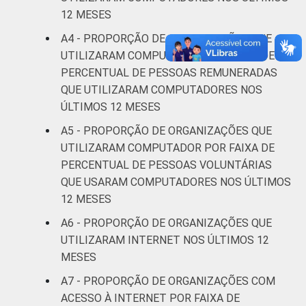
* Base: 1966 organizações sem fins
12 MESES
lucrativos que declararam possuir
A4 - PROPORÇÃO DE ORGANIZAÇÕES QUE
computador. Respostas estimuladas. Dados
UTILIZARAM COMPUTADOR POR FAIXA DE
coletados entre outubro de 2013 e abril de
PERCENTUAL DE PESSOAS REMUNERADAS
2014.
QUE UTILIZARAM COMPUTADORES NOS
Fonte: NIC.br - out 2013 / abr 2014
ÚLTIMOS 12 MESES
A5 - PROPORÇÃO DE ORGANIZAÇÕES QUE
UTILIZARAM COMPUTADOR POR FAIXA DE
PERCENTUAL DE PESSOAS VOLUNTÁRIAS
QUE USARAM COMPUTADORES NOS ÚLTIMOS
12 MESES
A6 - PROPORÇÃO DE ORGANIZAÇÕES QUE
UTILIZARAM INTERNET NOS ÚLTIMOS 12
MESES
A7 - PROPORÇÃO DE ORGANIZAÇÕES COM
ACESSO À INTERNET POR FAIXA DE