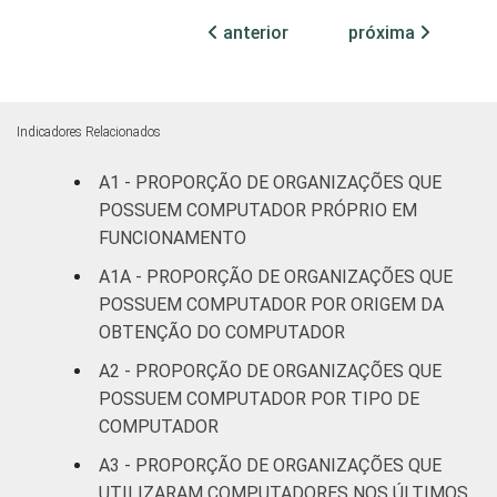
Cultura e
anterior
próxima
91
recreação
Educação, e
93
Pesquisa
Indicadores Relacionados
A1 - PROPORÇÃO DE ORGANIZAÇÕES QUE
Desenvolvimento
POSSUEM COMPUTADOR PRÓPRIO EM
e Defesa de
92
Direitos
FUNCIONAMENTO
A1A - PROPORÇÃO DE ORGANIZAÇÕES QUE
Religião
87
POSSUEM COMPUTADOR POR ORIGEM DA
OBTENÇÃO DO COMPUTADOR
Saúde e
A2 - PROPORÇÃO DE ORGANIZAÇÕES QUE
assistência
94
POSSUEM COMPUTADOR POR TIPO DE
social
COMPUTADOR
Outros
95
A3 - PROPORÇÃO DE ORGANIZAÇÕES QUE
UTILIZARAM COMPUTADORES NOS ÚLTIMOS