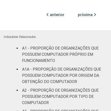
ATIVIDADES
Associações
FIM
patronais,
anterior
próxima
17
1
profissionais e
sindicais
Cultura e
Indicadores Relacionados
47
2
recreação
A1 - PROPORÇÃO DE ORGANIZAÇÕES QUE
Educação, e
POSSUEM COMPUTADOR PRÓPRIO EM
27
2
Pesquisa
FUNCIONAMENTO
A1A - PROPORÇÃO DE ORGANIZAÇÕES QUE
Desenvolvimento
POSSUEM COMPUTADOR POR ORIGEM DA
e Defesa de
43
1
OBTENÇÃO DO COMPUTADOR
Direitos
A2 - PROPORÇÃO DE ORGANIZAÇÕES QUE
Religião
48
0
POSSUEM COMPUTADOR POR TIPO DE
COMPUTADOR
Saúde e