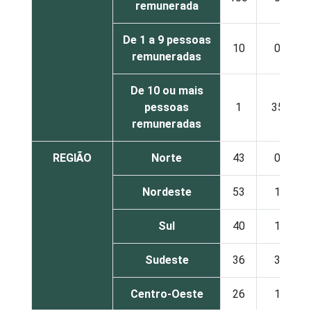
remunerada
De 1 a 9 pessoas
10
0
remuneradas
De 10 ou mais
pessoas
1
35
remuneradas
REGIÃO
Norte
43
0
Nordeste
53
1
Sul
40
1
Sudeste
36
3
Centro-Oeste
26
1