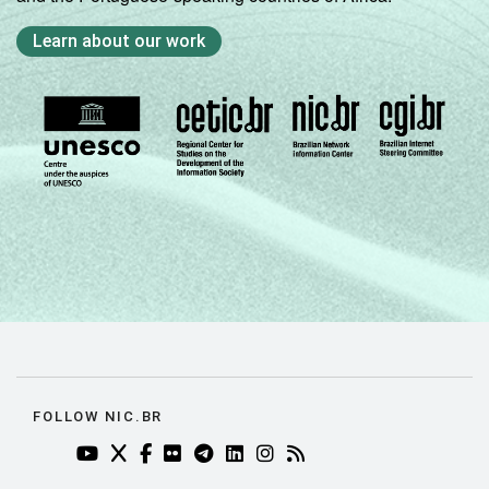
Learn about our work
FOLLOW NIC.BR
YOUTUBE DO NIC.BR (ABRE EM NOVA ABA)
TWITTER DO NIC.BR (ABRE EM NOVA ABA)
FACEBOOK DO NIC.BR (ABRE EM NOVA AB
FLICKR DO NIC.BR (ABRE EM NOVA AB
TELEGRAM DO NIC.BR (ABRE EM N
LINKEDIN DO NIC.BR (ABRE EM
INSTAGRAM DO NIC.BR (AB
RSS DO NIC.BR (ABRE 