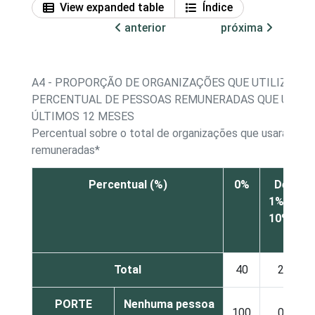
View expanded table
Índice
anterior
próxima
A4 - PROPORÇÃO DE ORGANIZAÇÕES QUE UTILIZARA
PERCENTUAL DE PESSOAS REMUNERADAS QUE UTIL
ÚLTIMOS 12 MESES
Percentual sobre o total de organizações que usaram 
remuneradas*
Percentual (%)
0%
De
1% a
10%
Total
40
2
PORTE
Nenhuma pessoa
100
0