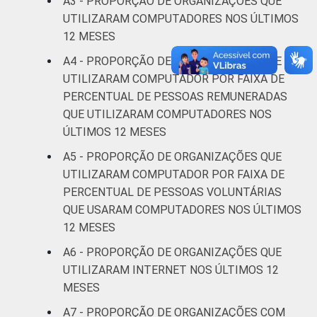
A3 - PROPORÇÃO DE ORGANIZAÇÕES QUE
assistência
18
5
UTILIZARAM COMPUTADORES NOS ÚLTIMOS
social
12 MESES
A4 - PROPORÇÃO DE ORGANIZAÇÕES QUE
Outros
39
4
UTILIZARAM COMPUTADOR POR FAIXA DE
PERCENTUAL DE PESSOAS REMUNERADAS
* Base: 2401 organizações sem fins
QUE UTILIZARAM COMPUTADORES NOS
lucrativos que declararam usar computador e
contar com pessoas remuneradas. Dados
ÚLTIMOS 12 MESES
coletados entre outubro de 2013 e abril de
A5 - PROPORÇÃO DE ORGANIZAÇÕES QUE
2014.
[1]
UTILIZARAM COMPUTADOR POR FAIXA DE
Fonte: NIC.br - out 2013 / abr 2014
PERCENTUAL DE PESSOAS VOLUNTÁRIAS
QUE USARAM COMPUTADORES NOS ÚLTIMOS
12 MESES
A6 - PROPORÇÃO DE ORGANIZAÇÕES QUE
UTILIZARAM INTERNET NOS ÚLTIMOS 12
MESES
A7 - PROPORÇÃO DE ORGANIZAÇÕES COM