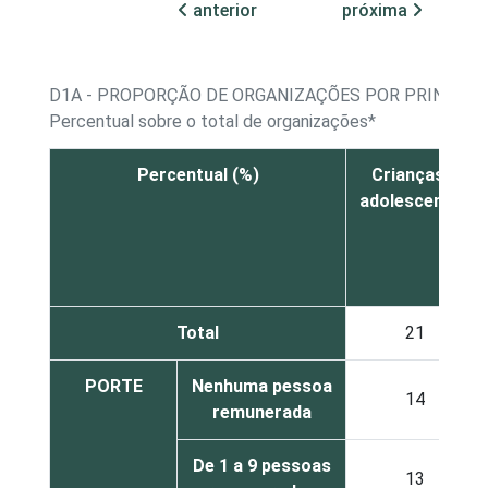
anterior
próxima
D1A - PROPORÇÃO DE ORGANIZAÇÕES POR PRINCPAL
Percentual sobre o total de organizações*
Percentual (%)
Crianças e
adolescentes
Total
21
PORTE
Nenhuma pessoa
14
remunerada
De 1 a 9 pessoas
13