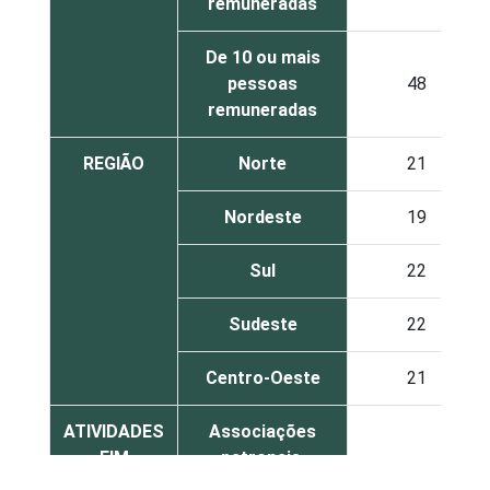
remuneradas
De 10 ou mais
pessoas
48
remuneradas
REGIÃO
Norte
21
Nordeste
19
Sul
22
Sudeste
22
Centro-Oeste
21
ATIVIDADES
Associações
FIM
patronais,
1
profissionais e