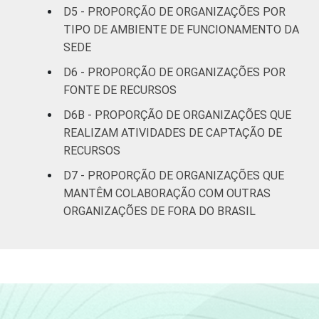
Outros
30
D5 - PROPORÇÃO DE ORGANIZAÇÕES POR
TIPO DE AMBIENTE DE FUNCIONAMENTO DA
* Base: 3283 organizações sem fins
SEDE
lucrativos. Respostas estimuladas e
D6 - PROPORÇÃO DE ORGANIZAÇÕES POR
rodiziadas. Dados coletados entre outubro
FONTE DE RECURSOS
de 2013 e abril de 2014.
Fonte: NIC.br - out 2013 / abr 2014
D6B - PROPORÇÃO DE ORGANIZAÇÕES QUE
REALIZAM ATIVIDADES DE CAPTAÇÃO DE
RECURSOS
D7 - PROPORÇÃO DE ORGANIZAÇÕES QUE
MANTÊM COLABORAÇÃO COM OUTRAS
ORGANIZAÇÕES DE FORA DO BRASIL