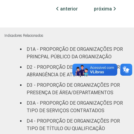
sindicais
anterior
próxima
Cultura e
22
recreação
Indicadores Relacionados
Educação, e
45
D1A - PROPORÇÃO DE ORGANIZAÇÕES POR
Pesquisa
PRINCPAL PÚBLICO DA ORGANIZAÇÃO
Desenvolvimento
D2 - PROPORÇÃO DE ORGANIZAÇÕES POR
e Defesa de
26
ABRANGÊNCIA DE ATUAÇÃO
Direitos
D3 - PROPORÇÃO DE ORGANIZAÇÕES POR
PRESENÇA DE ÁREA/DEPARTAMENTOS
Religião
10
D3A - PROPORÇÃO DE ORGANIZAÇÕES POR
Saúde e
TIPO DE SERVIÇOS CONTRATADOS
assistência
29
D4 - PROPORÇÃO DE ORGANIZAÇÕES POR
social
TIPO DE TÍTULO OU QUALIFICAÇÃO