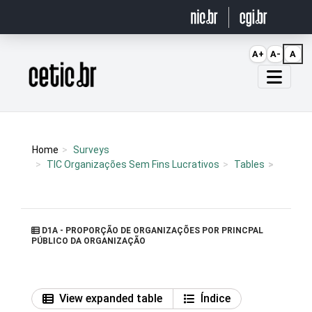
Ir para o conteúdo
A+
A-
A
Página inicial
Home
Surveys
TIC Organizações Sem Fins Lucrativos
Tables
D1A - PROPORÇÃO DE ORGANIZAÇÕES POR PRINCPAL
PÚBLICO DA ORGANIZAÇÃO
View expanded table
Índice