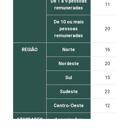
De 1 a 9 pessoas
11
remuneradas
De 10 ou mais
pessoas
20
remuneradas
REGIÃO
Norte
16
Nordeste
20
Sul
15
Sudeste
23
Centro-Oeste
12
ATIVIDADES
Associações
FIM
patronais,