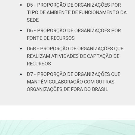
D5 - PROPORÇÃO DE ORGANIZAÇÕES POR
Outros
23
TIPO DE AMBIENTE DE FUNCIONAMENTO DA
SEDE
* Base: 3283 organizações sem fins
D6 - PROPORÇÃO DE ORGANIZAÇÕES POR
lucrativos. Respostas estimuladas. Dados
FONTE DE RECURSOS
coletados entre outubro de 2013 e abril de
2014.
D6B - PROPORÇÃO DE ORGANIZAÇÕES QUE
Fonte: NIC.br - out 2013 / abr 2014
REALIZAM ATIVIDADES DE CAPTAÇÃO DE
RECURSOS
D7 - PROPORÇÃO DE ORGANIZAÇÕES QUE
MANTÊM COLABORAÇÃO COM OUTRAS
ORGANIZAÇÕES DE FORA DO BRASIL