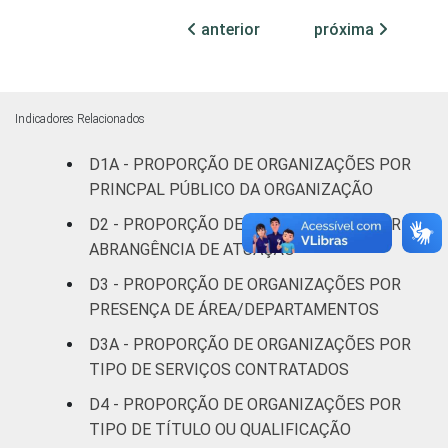
4
profissionais e
anterior
próxima
sindicais
Cultura e
18
recreação
Indicadores Relacionados
D1A - PROPORÇÃO DE ORGANIZAÇÕES POR
Educação, e
13
Pesquisa
PRINCPAL PÚBLICO DA ORGANIZAÇÃO
D2 - PROPORÇÃO DE ORGANIZAÇÕES POR
Desenvolvimento
ABRANGÊNCIA DE ATUAÇÃO
e Defesa de
21
D3 - PROPORÇÃO DE ORGANIZAÇÕES POR
Direitos
PRESENÇA DE ÁREA/DEPARTAMENTOS
Religião
21
D3A - PROPORÇÃO DE ORGANIZAÇÕES POR
TIPO DE SERVIÇOS CONTRATADOS
Saúde e
D4 - PROPORÇÃO DE ORGANIZAÇÕES POR
assistência
13
TIPO DE TÍTULO OU QUALIFICAÇÃO
social