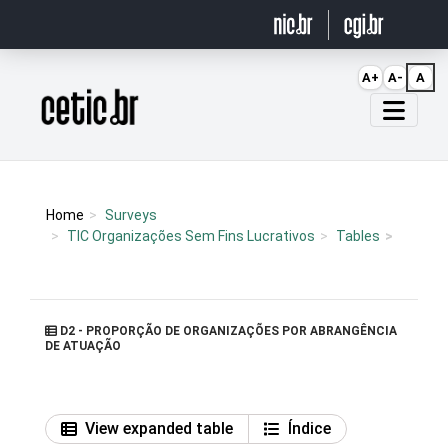
Ir para o conteúdo
A+
A-
A
Página inicial
Home
Surveys
TIC Organizações Sem Fins Lucrativos
Tables
D2 - PROPORÇÃO DE ORGANIZAÇÕES POR ABRANGÊNCIA
DE ATUAÇÃO
View expanded table
Índice