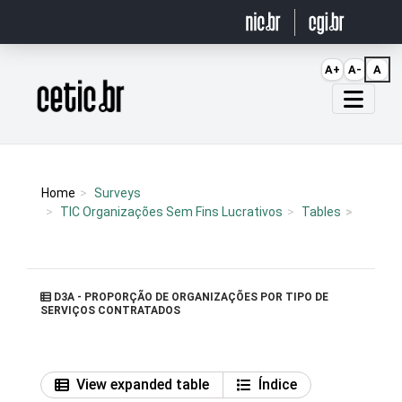
Ir para o conteúdo
A+
A-
A
Página inicial
Home
Surveys
TIC Organizações Sem Fins Lucrativos
Tables
D3A - PROPORÇÃO DE ORGANIZAÇÕES POR TIPO DE
SERVIÇOS CONTRATADOS
View expanded table
Índice