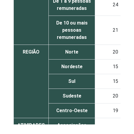
De 1 a 9 pessoas
24
remuneradas
De 10 ou mais
pessoas
21
remuneradas
REGIÃO
Norte
20
Nordeste
15
Sul
15
Sudeste
20
Centro-Oeste
19
ATIVIDADES
Associações
FIM
patronais,