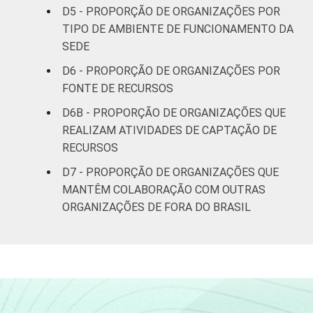
D5 - PROPORÇÃO DE ORGANIZAÇÕES POR
Outros
18
TIPO DE AMBIENTE DE FUNCIONAMENTO DA
SEDE
* Base: 3283 organizações sem fins
D6 - PROPORÇÃO DE ORGANIZAÇÕES POR
lucrativos. Respostas estimuladas e
FONTE DE RECURSOS
rodiziadas. Cada item apresentado se refere
apenas aos resultados da alternativa "sim".
D6B - PROPORÇÃO DE ORGANIZAÇÕES QUE
Dados coletados entre outubro de 2013 e
REALIZAM ATIVIDADES DE CAPTAÇÃO DE
abril de 2014.
[1]
RECURSOS
Fonte: NIC.br - out 2013 / abr 2014
D7 - PROPORÇÃO DE ORGANIZAÇÕES QUE
MANTÊM COLABORAÇÃO COM OUTRAS
ORGANIZAÇÕES DE FORA DO BRASIL