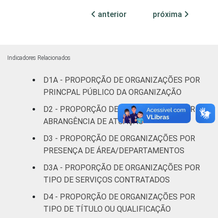
22
profissionais e
anterior
próxima
sindicais
Cultura e
16
recreação
Indicadores Relacionados
D1A - PROPORÇÃO DE ORGANIZAÇÕES POR
Educação, e
19
Pesquisa
PRINCPAL PÚBLICO DA ORGANIZAÇÃO
D2 - PROPORÇÃO DE ORGANIZAÇÕES POR
Desenvolvimento
ABRANGÊNCIA DE ATUAÇÃO
e Defesa de
15
D3 - PROPORÇÃO DE ORGANIZAÇÕES POR
Direitos
PRESENÇA DE ÁREA/DEPARTAMENTOS
Religião
18
D3A - PROPORÇÃO DE ORGANIZAÇÕES POR
TIPO DE SERVIÇOS CONTRATADOS
Saúde e
D4 - PROPORÇÃO DE ORGANIZAÇÕES POR
assistência
25
TIPO DE TÍTULO OU QUALIFICAÇÃO
social