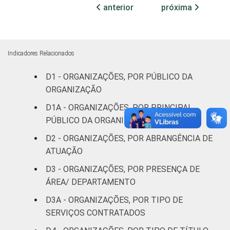
profissionais e
anterior
próxima
sindicais
Cultura e
55
44
recreação
Indicadores Relacionados
D1 - ORGANIZAÇÕES, POR PÚBLICO DA
Educação e
72
28
ORGANIZAÇÃO
pesquisa
D1A - ORGANIZAÇÕES, POR PRINCIPAL
Desenvolvimento
PÚBLICO DA ORGANIZAÇÃO
e defesa de
58
41
D2 - ORGANIZAÇÕES, POR ABRANGÊNCIA DE
direitos
ATUAÇÃO
Religião
68
31
D3 - ORGANIZAÇÕES, POR PRESENÇA DE
ÁREA/ DEPARTAMENTO
Saúde e
D3A - ORGANIZAÇÕES, POR TIPO DE
assistência
58
41
SERVIÇOS CONTRATADOS
social