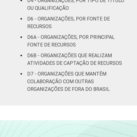
D4 - ORGANIZAÇÕES, POR TIPO DE TÍTULO
Outros
54
45
OU QUALIFICAÇÃO
D6 - ORGANIZAÇÕES, POR FONTE DE
Fonte: CGI.br/NIC.br, Centro Regional de
RECURSOS
Estudos para o Desenvolvimento da
Sociedade da Informação (Cetic.br),
D6A - ORGANIZAÇÕES, POR PRINCIPAL
Pesquisa sobre o uso das Tecnologias de
FONTE DE RECURSOS
Informação e Comunicação nas organizações
D6B - ORGANIZAÇÕES QUE REALIZAM
sem fins lucrativos brasileiras - TIC
ATIVIDADES DE CAPTAÇÃO DE RECURSOS
Organizações Sem Fins Lucrativos 2016
D7 - ORGANIZAÇÕES QUE MANTÊM
COLABORAÇÃO COM OUTRAS
ORGANIZAÇÕES DE FORA DO BRASIL