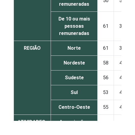
50
50
remuneradas
De 10 ou mais
pessoas
61
39
remuneradas
REGIÃO
Norte
61
38
Nordeste
58
41
Sudeste
56
44
Sul
53
47
Centro-Oeste
55
45
ATIVIDADES-
Associações
FIM
patronais,
17
82