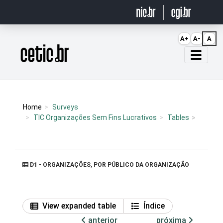
Ir para o conteúdo
A+
A-
A
Página inicial
Home
Surveys
TIC Organizações Sem Fins Lucrativos
Tables
D1 - ORGANIZAÇÕES, POR PÚBLICO DA ORGANIZAÇÃO
View expanded table
Índice
anterior
próxima