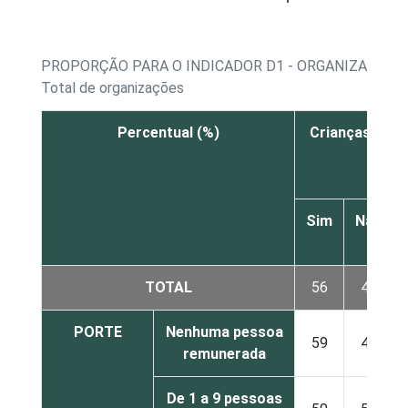
PROPORÇÃO PARA O INDICADOR D1 - ORGANIZAÇÕES
Total de organizações
Percentual (%)
Crianças, ado
Sim
Não
TOTAL
56
44
PORTE
Nenhuma pessoa
59
41
remunerada
De 1 a 9 pessoas