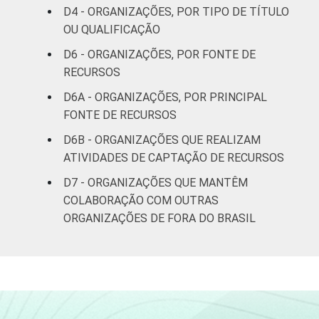
Outros
19
D4 - ORGANIZAÇÕES, POR TIPO DE TÍTULO
OU QUALIFICAÇÃO
Fonte: CGI.br/NIC.br, Centro Regional de
D6 - ORGANIZAÇÕES, POR FONTE DE
Estudos para o Desenvolvimento da
RECURSOS
Sociedade da Informação (Cetic.br),
Pesquisa sobre o uso das Tecnologias de
D6A - ORGANIZAÇÕES, POR PRINCIPAL
Informação e Comunicação nas organizações
FONTE DE RECURSOS
sem fins lucrativos brasileiras - TIC
D6B - ORGANIZAÇÕES QUE REALIZAM
Organizações Sem Fins Lucrativos 2016
ATIVIDADES DE CAPTAÇÃO DE RECURSOS
D7 - ORGANIZAÇÕES QUE MANTÊM
COLABORAÇÃO COM OUTRAS
ORGANIZAÇÕES DE FORA DO BRASIL