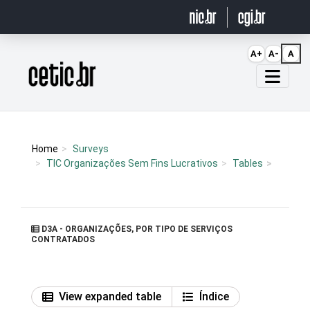
Ir para o conteúdo
A+
A-
A
Página inicial
Home
Surveys
TIC Organizações Sem Fins Lucrativos
Tables
D3A - ORGANIZAÇÕES, POR TIPO DE SERVIÇOS
CONTRATADOS
View expanded table
Índice