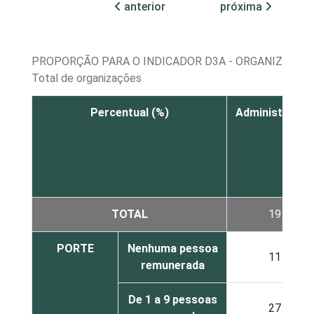
anterior
próxima
PROPORÇÃO PARA O INDICADOR D3A - ORGANIZAÇÕE
Total de organizações
Percentual (%)
Administrativa
TOTAL
19
PORTE
Nenhuma pessoa
11
remunerada
De 1 a 9 pessoas
27