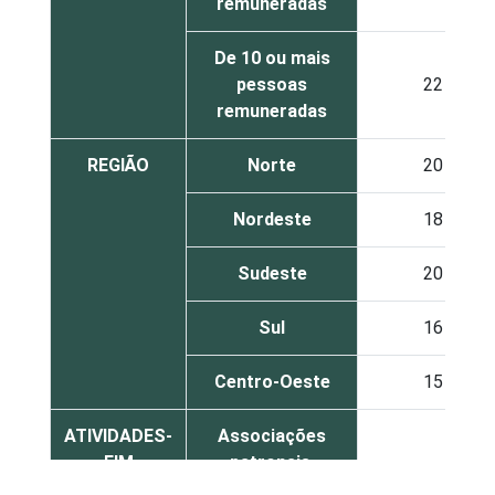
remuneradas
De 10 ou mais
pessoas
22
remuneradas
REGIÃO
Norte
20
Nordeste
18
Sudeste
20
Sul
16
Centro-Oeste
15
ATIVIDADES-
Associações
FIM
patronais,
26
profissionais e