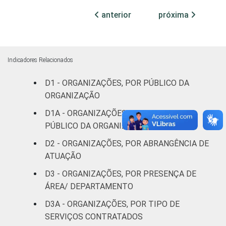
sindicais
anterior
próxima
Cultura e
16
recreação
Indicadores Relacionados
Educação e
19
D1 - ORGANIZAÇÕES, POR PÚBLICO DA
pesquisa
ORGANIZAÇÃO
Desenvolvimento
D1A - ORGANIZAÇÕES, POR PRINCIPAL
e defesa de
15
PÚBLICO DA ORGANIZAÇÃO
direitos
D2 - ORGANIZAÇÕES, POR ABRANGÊNCIA DE
ATUAÇÃO
Religião
22
D3 - ORGANIZAÇÕES, POR PRESENÇA DE
Saúde e
ÁREA/ DEPARTAMENTO
assistência
21
D3A - ORGANIZAÇÕES, POR TIPO DE
social
SERVIÇOS CONTRATADOS