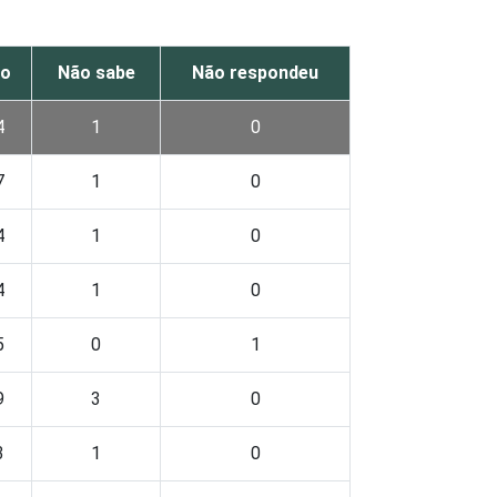
o
Não sabe
Não respondeu
4
1
0
7
1
0
4
1
0
4
1
0
5
0
1
9
3
0
3
1
0