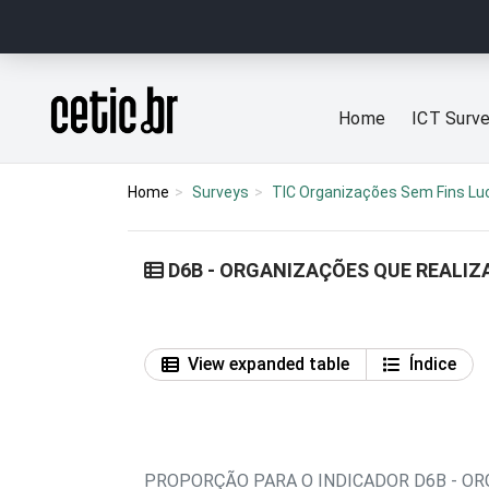
Ir para o conteúdo
Página inicial
Home
ICT Surv
Home
Surveys
TIC Organizações Sem Fins Lu
D6B - ORGANIZAÇÕES QUE REALIZ
View expanded table
Índice
PROPORÇÃO PARA O INDICADOR D6B - OR