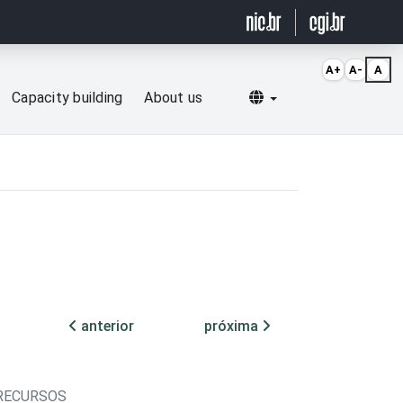
A+
A-
A
Selecionar idioma
Capacity building
About us
anterior
próxima
 RECURSOS