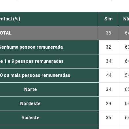
ntual (%)
Sim
Nã
OTAL
35
6
Nenhuma pessoa remunerada
32
6
e 1 a 9 pessoas remuneradas
34
6
10 ou mais pessoas remuneradas
44
5
Norte
34
6
Nordeste
29
6
Sudeste
35
6