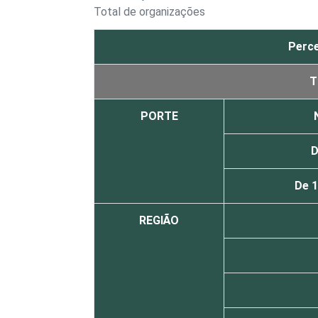
Total de organizações
Perce
T
PORTE
D
De 
REGIÃO