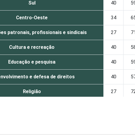
Sul
40
5
Centro-Oeste
34
6
s patronais, profissionais e sindicais
27
7
Cultura e recreação
40
5
Educação e pesquisa
40
5
nvolvimento e defesa de direitos
40
5
Religião
27
7
Saúde e assistência social
58
4
Outros
31
6