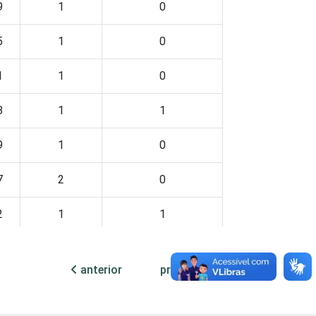
9
1
0
5
1
0
1
1
0
8
1
1
9
1
0
7
2
0
2
1
1
1
1
0
anterior
próxima
9
0
0