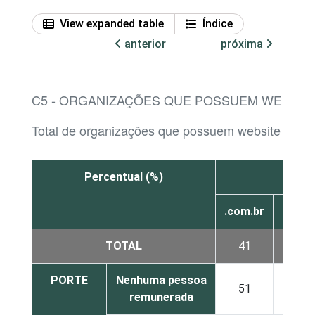
View expanded table
Índice
anterior
próxima
C5 - ORGANIZAÇÕES QUE POSSUEM WEBSITE
Total de organizações que possuem website
Percentual (%)
.b
.com.br
.org.b
TOTAL
41
38
PORTE
Nenhuma pessoa
51
16
remunerada