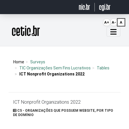
Ir para o conteúdo
A+
A-
A
Página inicial
Home
Surveys
TIC Organizações Sem Fins Lucrativos
Tables
ICT Nonprofit Organizations 2022
ICT Nonprofit Organizations 2022
C5 - ORGANIZAÇÕES QUE POSSUEM WEBSITE, POR TIPO
DE DOMÍNIO