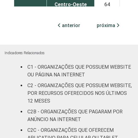
Centro-Oeste
64
26
ATIVIDADE
Associações
anterior
próxima
patronais e
59
30
profissionais
Cultura e
58
21
Indicadores Relacionados
recreação
C1 - ORGANIZAÇÕES QUE POSSUEM WEBSITE
Educação e
OU PÁGINA NA INTERNET
30
57
pesquisa
C2 - ORGANIZAÇÕES QUE POSSUEM WEBSITE,
POR RECURSOS OFERECIDOS NOS ÚLTIMOS
Desenvolvimento
12 MESES
e defesa de
38
32
direitos
C2B - ORGANIZAÇÕES QUE PAGARAM POR
ANÚNCIO NA INTERNET
Religião
26
48
C2C - ORGANIZAÇÕES QUE OFERECEM
APLICATIVO PARA CELULAR OU TABLET