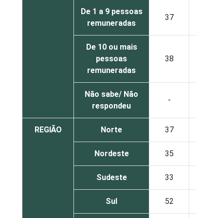
De 1 a 9 pessoas
37
46
remuneradas
De 10 ou mais
pessoas
38
43
remuneradas
Não sabe/ Não
-
-
respondeu
REGIÃO
Norte
37
40
Nordeste
35
26
Sudeste
33
46
Sul
52
31