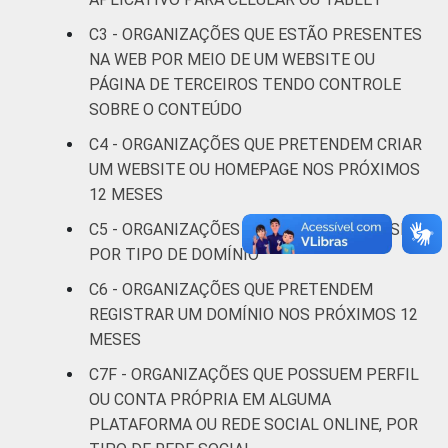
Saúde e
assistência
29
45
C3 - ORGANIZAÇÕES QUE ESTÃO PRESENTES
social
NA WEB POR MEIO DE UM WEBSITE OU
PÁGINA DE TERCEIROS TENDO CONTROLE
Habitação e
SOBRE O CONTEÚDO
37
41
meio ambiente
C4 - ORGANIZAÇÕES QUE PRETENDEM CRIAR
UM WEBSITE OU HOMEPAGE NOS PRÓXIMOS
Outros
49
38
12 MESES
Fonte: CGI.br/NIC.br, Centro Regional de
C5 - ORGANIZAÇÕES QUE POSSUEM WEBSITE,
Estudos para o Desenvolvimento da
POR TIPO DE DOMÍNIO
Sociedade da Informação (Cetic.br),
C6 - ORGANIZAÇÕES QUE PRETENDEM
Pesquisa sobre o uso das tecnologias de
REGISTRAR UM DOMÍNIO NOS PRÓXIMOS 12
informação e comunicação nas organizações
MESES
sem fins lucrativos brasileiras - TIC
Organizações Sem Fins Lucrativos 2022.
C7F - ORGANIZAÇÕES QUE POSSUEM PERFIL
*Domínios referentes a registros genéricos
OU CONTA PRÓPRIA EM ALGUMA
como net, net.br e coop.br juntamente com
PLATAFORMA OU REDE SOCIAL ONLINE, POR
registros específicos