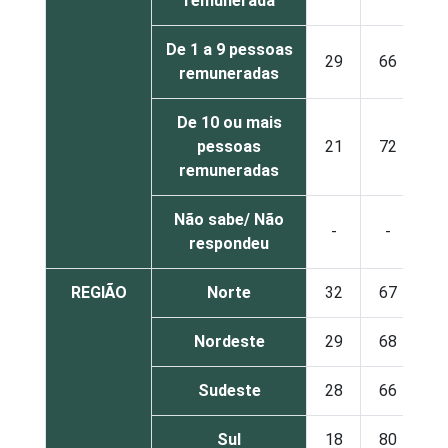
remunerada
De 1 a 9 pessoas
29
66
remuneradas
De 10 ou mais
pessoas
21
72
remuneradas
Não sabe/ Não
-
-
respondeu
REGIÃO
Norte
32
67
Nordeste
29
68
Sudeste
28
66
Sul
18
80