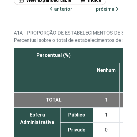
View expanded table
Índice
anterior
próxima
A1A - PROPORÇÃO DE ESTABELECIMENTOS DE SAÚD
Percentual sobre o total de estabelecimentos de saúde 
Percentual (%)
Com
Nenhum
Até
5
TOTAL
1
59
Esfera
Público
1
68
Administrativa
Privado
0
52