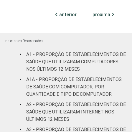
Com
Internação
anterior
próxima
0
5
(mais de
50 leitos)
Serviço de
Indicadores Relacionados
Apoio à
0
53
A1 - PROPORÇÃO DE ESTABELECIMENTOS DE
Diagnose
e Terapia
SAÚDE QUE UTILIZARAM COMPUTADORES
NOS ÚLTIMOS 12 MESES
Localização
Capital
1
37
A1A - PROPORÇÃO DE ESTABELECIMENTOS
DE SAÚDE COM COMPUTADOR, POR
Interior
1
67
QUANTIDADE E TIPO DE COMPUTADOR
A2 - PROPORÇÃO DE ESTABELECIMENTOS DE
Essa tabela foi corrigida em maio de 2015.
SAÚDE QUE UTILIZARAM INTERNET NOS
Para mais informações, acesse
ÚLTIMOS 12 MESES
https://cetic.br/noticia/cetic-br-informa-
correcao-dos-resultados-da-pesquisa-tic-
A3 - PROPORÇÃO DE ESTABELECIMENTOS DE