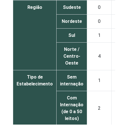
Região
Sudeste
0
51
Nordeste
0
79
Sul
1
59
Norte /
Centro-
4
53
Oeste
Tipo de
Sem
1
67
Estabelecimento
internação
Com
Internação
2
43
(de 0 a 50
leitos)