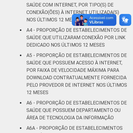
saude-2013/
SAÚDE COM INTERNET, POR TIPO(S) DE
1
Base: 1568 estabelecimentos de saúde que
CONEXÃO(ÕES) À INTERNET UTILIZADA(S)
declararam ter utilizado computador nos
NOS ÚLTIMOS 12 MESES
últimos 12 meses em relação ao momento
A4 - PROPORÇÃO DE ESTABELECIMENTOS DE
da entrevista. Estimativa: 73.943
SAÚDE QUE UTILIZARAM CONEXÃO POR LINK
estabelecimentos. Dados coletados entre
fevereiro de 2013 e junho de 2013.
DEDICADO NOS ÚLTIMOS 12 MESES
Fonte: NIC.br - fev 2013 / jun 2013
A5 - PROPORÇÃO DE ESTABELECIMENTOS DE
SAÚDE QUE POSSUEM ACESSO À INTERNET,
POR FAIXA DE VELOCIDADE MÁXIMA PARA
DOWNLOAD CONTRATUALMENTE FORNECIDA
PELO PROVEDOR DE INTERNET NOS ÚLTIMOS
12 MESES
A6 - PROPORÇÃO DE ESTABELECIMENTOS DE
SAÚDE QUE POSSUEM DEPARTAMENTO OU
ÁREA DE TECNOLOGIA DA INFORMAÇÃO
A6A - PROPORÇÃO DE ESTABELECIMENTOS