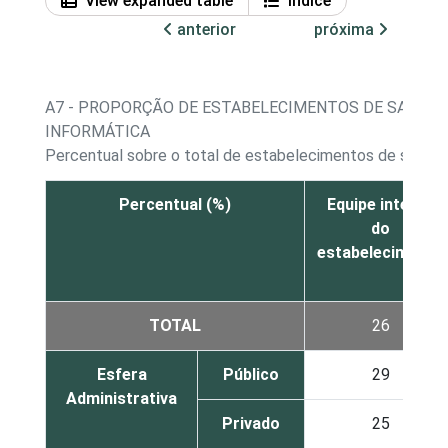
View expanded table
Índice
anterior
próxima
A7 - PROPORÇÃO DE ESTABELECIMENTOS DE SAÚDE,
INFORMÁTICA
Percentual sobre o total de estabelecimentos de saúde q
Percentual (%)
Equipe interna
do
estabelecimento
TOTAL
26
Esfera
Público
29
Administrativa
Privado
25