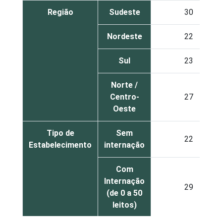
Região
Sudeste
30
Nordeste
22
Sul
23
Norte /
Centro-
27
Oeste
Tipo de
Sem
22
Estabelecimento
internação
Com
Internação
29
(de 0 a 50
leitos)