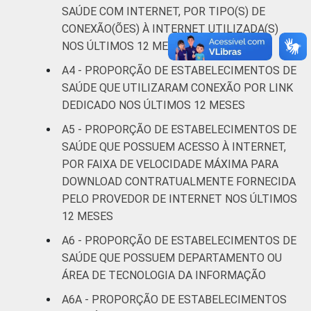
saude-2013/
SAÚDE COM INTERNET, POR TIPO(S) DE
1
Base: 1513 estabelecimentos de saúde que
CONEXÃO(ÕES) À INTERNET UTILIZADA(S)
declararam ter utilizado Internet nos últimos
NOS ÚLTIMOS 12 MESES
12 meses em relação ao momento da
A4 - PROPORÇÃO DE ESTABELECIMENTOS DE
entrevista. Estimativa: 68.365
estabelecimentos. Respostas estimuladas.
SAÚDE QUE UTILIZARAM CONEXÃO POR LINK
Dados coletados entre fevereiro de 2013 e
DEDICADO NOS ÚLTIMOS 12 MESES
junho de 2013.
A5 - PROPORÇÃO DE ESTABELECIMENTOS DE
Fonte: NIC.br - fev 2013 / jun 2013
SAÚDE QUE POSSUEM ACESSO À INTERNET,
POR FAIXA DE VELOCIDADE MÁXIMA PARA
DOWNLOAD CONTRATUALMENTE FORNECIDA
PELO PROVEDOR DE INTERNET NOS ÚLTIMOS
12 MESES
A6 - PROPORÇÃO DE ESTABELECIMENTOS DE
SAÚDE QUE POSSUEM DEPARTAMENTO OU
ÁREA DE TECNOLOGIA DA INFORMAÇÃO
A6A - PROPORÇÃO DE ESTABELECIMENTOS