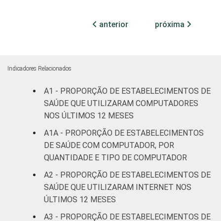
Com
Internação
anterior
próxima
70
(mais de
50 leitos)
Serviço de
Indicadores Relacionados
Apoio à
26
Diagnose
A1 - PROPORÇÃO DE ESTABELECIMENTOS DE
e Terapia
SAÚDE QUE UTILIZARAM COMPUTADORES
NOS ÚLTIMOS 12 MESES
Localização
Capital
29
A1A - PROPORÇÃO DE ESTABELECIMENTOS
DE SAÚDE COM COMPUTADOR, POR
Interior
25
QUANTIDADE E TIPO DE COMPUTADOR
A2 - PROPORÇÃO DE ESTABELECIMENTOS DE
Essa tabela foi corrigida em maio de 2015.
SAÚDE QUE UTILIZARAM INTERNET NOS
Para mais informações, acesse
ÚLTIMOS 12 MESES
https://cetic.br/noticia/cetic-br-informa-
correcao-dos-resultados-da-pesquisa-tic-
A3 - PROPORÇÃO DE ESTABELECIMENTOS DE