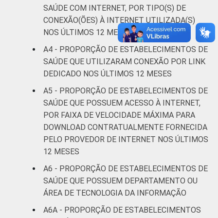
correcao-dos-resultados-da-pesquisa-tic-
SAÚDE COM INTERNET, POR TIPO(S) DE
saude-2013/
CONEXÃO(ÕES) À INTERNET UTILIZADA(S)
1
Base: 1513 estabelecimentos de saúde que
NOS ÚLTIMOS 12 MESES
declararam ter utilizado Internet nos últimos
A4 - PROPORÇÃO DE ESTABELECIMENTOS DE
12 meses em relação ao momento da
entrevista. Estimativa: 68.365
SAÚDE QUE UTILIZARAM CONEXÃO POR LINK
estabelecimentos. Dados coletados entre
DEDICADO NOS ÚLTIMOS 12 MESES
fevereiro de 2013 e junho de 2013.
A5 - PROPORÇÃO DE ESTABELECIMENTOS DE
Fonte: NIC.br - fev 2013 / jun 2013
SAÚDE QUE POSSUEM ACESSO À INTERNET,
POR FAIXA DE VELOCIDADE MÁXIMA PARA
DOWNLOAD CONTRATUALMENTE FORNECIDA
PELO PROVEDOR DE INTERNET NOS ÚLTIMOS
12 MESES
A6 - PROPORÇÃO DE ESTABELECIMENTOS DE
SAÚDE QUE POSSUEM DEPARTAMENTO OU
ÁREA DE TECNOLOGIA DA INFORMAÇÃO
A6A - PROPORÇÃO DE ESTABELECIMENTOS