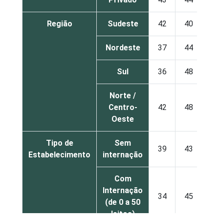
Região
Sudeste
42
40
Nordeste
37
44
Sul
36
48
Norte /
Centro-
42
48
Oeste
Tipo de
Sem
39
43
Estabelecimento
internação
Com
Internação
34
45
(de 0 a 50
leitos)