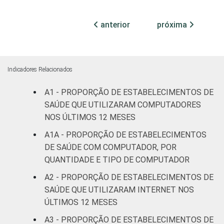
Com
anterior
próxima
Internação
63
27
(mais de
50 leitos)
Indicadores Relacionados
Serviço de
Apoio à
A1 - PROPORÇÃO DE ESTABELECIMENTOS DE
37
49
Diagnose
SAÚDE QUE UTILIZARAM COMPUTADORES
e Terapia
NOS ÚLTIMOS 12 MESES
A1A - PROPORÇÃO DE ESTABELECIMENTOS
Localização
Capital
46
38
DE SAÚDE COM COMPUTADOR, POR
QUANTIDADE E TIPO DE COMPUTADOR
Interior
37
45
A2 - PROPORÇÃO DE ESTABELECIMENTOS DE
SAÚDE QUE UTILIZARAM INTERNET NOS
Essa tabela foi corrigida em maio de 2015.
ÚLTIMOS 12 MESES
Para mais informações, acesse
https://cetic.br/noticia/cetic-br-informa-
A3 - PROPORÇÃO DE ESTABELECIMENTOS DE