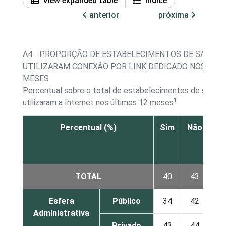
View expanded table
Índice
anterior
próxima
A4 - PROPORÇÃO DE ESTABELECIMENTOS DE SAÚDE 
UTILIZARAM CONEXÃO POR LINK DEDICADO NOS ÚLT
MESES
Percentual sobre o total de estabelecimentos de saúde
1
utilizaram a Internet nos últimos 12 meses
Percentual (%)
Sim
Não
Nã
re
TOTAL
40
43
Esfera
Público
34
42
Administrativa
Privado
43
44