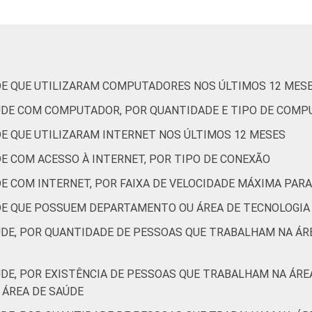
0
9
20
7
62
3
0
DE QUE UTILIZARAM COMPUTADORES NOS ÚLTIMOS 12 MES
2
60
28
3
6
0
0
AÚDE COM COMPUTADOR, POR QUANTIDADE E TIPO DE COM
DE QUE UTILIZARAM INTERNET NOS ÚLTIMOS 12 MESES
E COM ACESSO À INTERNET, POR TIPO DE CONEXÃO
1
36
44
5
13
1
0
DE COM INTERNET, POR FAIXA DE VELOCIDADE MÁXIMA PA
3
64
28
2
3
0
0
DE QUE POSSUEM DEPARTAMENTO OU ÁREA DE TECNOLOGIA
de Estudos para o Desenvolvimento da Sociedade da Informação 
ÚDE, POR QUANTIDADE DE PESSOAS QUE TRABALHAM NA Á
ção nos estabelecimentos de saúde brasileiros - TIC Saúde 20
ÚDE, POR EXISTÊNCIA DE PESSOAS QUE TRABALHAM NA ÁR
ÁREA DE SAÚDE