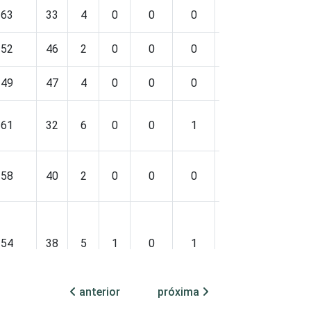
63
33
4
0
0
0
0
52
46
2
0
0
0
0
49
47
4
0
0
0
0
61
32
6
0
0
1
0
58
40
2
0
0
0
0
54
38
5
1
0
1
0
anterior
próxima