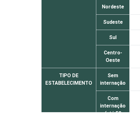
Nordeste
Sudeste
Sul
Centro-
Oeste
TIPO DE
Sem
ESTABELECIMENTO
internação
Com
internação
(até 50
leitos)
Com