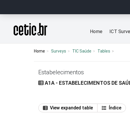
Ir para o conteúdo
Página inicial
Home
ICT Surv
Home
Surveys
TIC Saúde
Tables
Estabelecimentos
A1A - ESTABELECIMENTOS DE SA
View expanded table
Índice