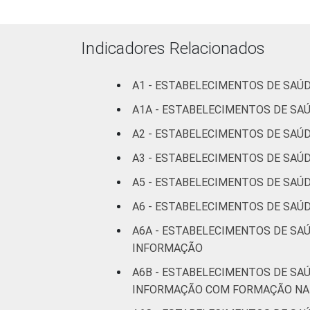
internação
(mais de
50 leitos)
Indicadores Relacionados
Serviço de
A1 - ESTABELECIMENTOS DE SAÚ
apoio à
diagnose e
A1A - ESTABELECIMENTOS DE S
terapia
A2 - ESTABELECIMENTOS DE SAÚ
A3 - ESTABELECIMENTOS DE SAÚD
LOCALIZAÇÃO
Capital
A5 - ESTABELECIMENTOS DE SAÚ
Interior
A6 - ESTABELECIMENTOS DE SAÚ
Fonte: CGI.br/NIC.br, Centro Regional 
A6A - ESTABELECIMENTOS DE SA
Tecnologias de Informação e Comunica
INFORMAÇÃO
A6B - ESTABELECIMENTOS DE SA
INFORMAÇÃO COM FORMAÇÃO NA 