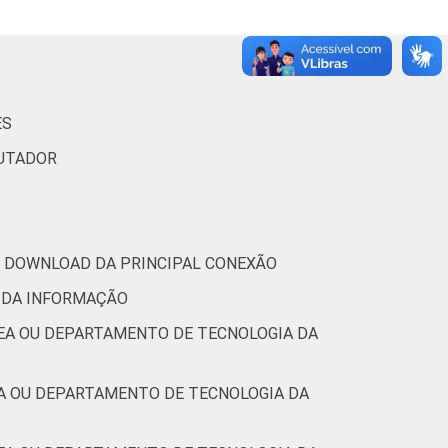
31
42
19
1
4
2
0
ES
46
49
4
1
0
1
0
PUTADOR
47
46
5
1
1
0
0
RA DOWNLOAD DA PRINCIPAL CONEXÃO
57
39
3
0
0
0
0
 DA INFORMAÇÃO
(Cetic.br), Pesquisa sobre o uso das
REA OU DEPARTAMENTO DE TECNOLOGIA DA
16.
EA OU DEPARTAMENTO DE TECNOLOGIA DA