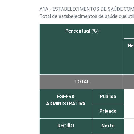
A1A - ESTABELECIMENTOS DE SAÚDE CO
Total de estabelecimentos de saúde que ut
Percentual (%)
Ne
TOTAL
ESFERA
Público
ADMINISTRATIVA
Privado
REGIÃO
Norte