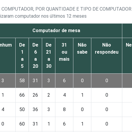
M COMPUTADOR, POR QUANTIDADE E TIPO DE COMPUTADOR
ilizaram computador nos últimos 12 meses
Computador de mesa
nhum
De
De
De
31
Não
Não
Ne
1
6
21
ou
sabe
respondeu
a
a
a
mais
5
20
30
3
58
31
3
6
0
0
1
66
26
2
4
1
0
4
50
36
3
8
0
0
0
60
31
1
6
1
0