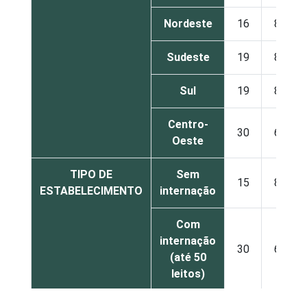
Nordeste
16
84
Sudeste
19
81
Sul
19
81
Centro-
30
68
Oeste
TIPO DE
Sem
15
85
ESTABELECIMENTO
internação
Com
internação
30
69
(até 50
leitos)