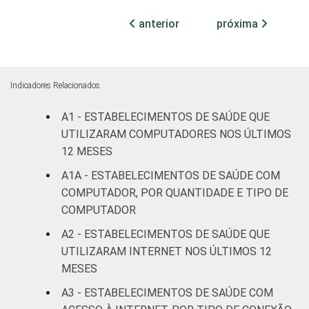
Com
internação
anterior
próxima
71
29
(mais de
50 leitos)
Serviço de
Indicadores Relacionados
apoio à
27
72
A1 - ESTABELECIMENTOS DE SAÚDE QUE
diagnose e
terapia
UTILIZARAM COMPUTADORES NOS ÚLTIMOS
12 MESES
LOCALIZAÇÃO
Capital
32
68
A1A - ESTABELECIMENTOS DE SAÚDE COM
COMPUTADOR, POR QUANTIDADE E TIPO DE
Interior
15
84
COMPUTADOR
A2 - ESTABELECIMENTOS DE SAÚDE QUE
Fonte: CGI.br/NIC.br, Centro Regional de
UTILIZARAM INTERNET NOS ÚLTIMOS 12
Estudos para o Desenvolvimento da
MESES
Sociedade da Informação (Cetic.br),
Pesquisa sobre o uso das Tecnologias de
A3 - ESTABELECIMENTOS DE SAÚDE COM
Informação e Comunicação nos