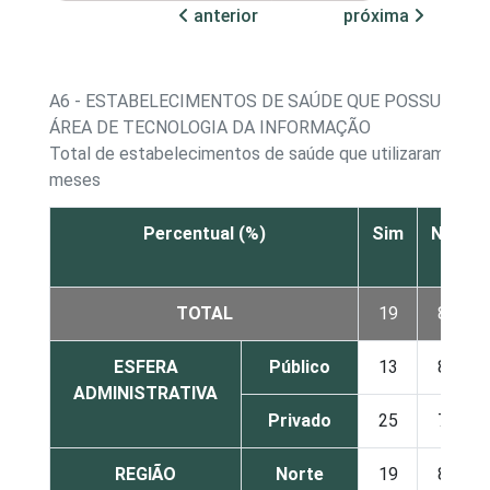
anterior
próxima
A6 - ESTABELECIMENTOS DE SAÚDE QUE POSSUEM 
ÁREA DE TECNOLOGIA DA INFORMAÇÃO
Total de estabelecimentos de saúde que utilizaram a Int
meses
Percentual (%)
Sim
Não
TOTAL
19
80
ESFERA
Público
13
87
ADMINISTRATIVA
Privado
25
75
REGIÃO
Norte
19
81