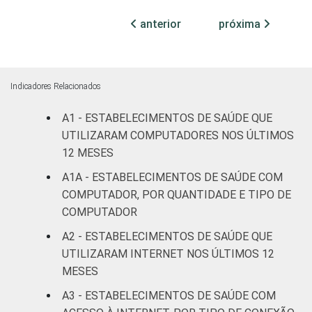
31
(até 50
anterior
próxima
leitos)
Com
internação
Indicadores Relacionados
63
(mais de
50 leitos)
A1 - ESTABELECIMENTOS DE SAÚDE QUE
UTILIZARAM COMPUTADORES NOS ÚLTIMOS
Serviço de
12 MESES
apoio à
30
A1A - ESTABELECIMENTOS DE SAÚDE COM
diagnose e
COMPUTADOR, POR QUANTIDADE E TIPO DE
terapia
COMPUTADOR
LOCALIZAÇÃO
Capital
34
A2 - ESTABELECIMENTOS DE SAÚDE QUE
UTILIZARAM INTERNET NOS ÚLTIMOS 12
Interior
26
MESES
A3 - ESTABELECIMENTOS DE SAÚDE COM
Fonte: CGI.br/NIC.br, Centro Regional de