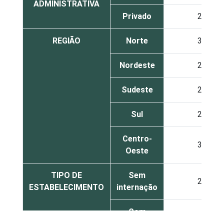
ADMINISTRATIVA
Privado
24
REGIÃO
Norte
33
Nordeste
23
Sudeste
29
Sul
24
Centro-
36
Oeste
TIPO DE
Sem
26
ESTABELECIMENTO
internação
Com
internação