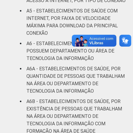
ACESSO À INTERNET, POR TIPO DE CONEXÃO
Estudos para o Desenvolvimento da
A5 - ESTABELECIMENTOS DE SAÚDE COM
Sociedade da Informação (Cetic.br),
INTERNET, POR FAIXA DE VELOCIDADE
Pesquisa sobre o uso das Tecnologias de
MÁXIMA PARA DOWNLOAD DA PRINCIPAL
Informação e Comunicação nos
estabelecimentos de saúde brasileiros - TIC
CONEXÃO
Saúde 2016.
A6 - ESTABELECIMENTOS DE SAÚDE QUE
POSSUEM DEPARTAMENTO OU ÁREA DE
TECNOLOGIA DA INFORMAÇÃO
A6A - ESTABELECIMENTOS DE SAÚDE, POR
QUANTIDADE DE PESSOAS QUE TRABALHAM
NA ÁREA OU DEPARTAMENTO DE
TECNOLOGIA DA INFORMAÇÃO
A6B - ESTABELECIMENTOS DE SAÚDE, POR
EXISTÊNCIA DE PESSOAS QUE TRABALHAM
NA ÁREA OU DEPARTAMENTO DE
TECNOLOGIA DA INFORMAÇÃO COM
FORMAÇÃO NA ÁREA DE SAÚDE