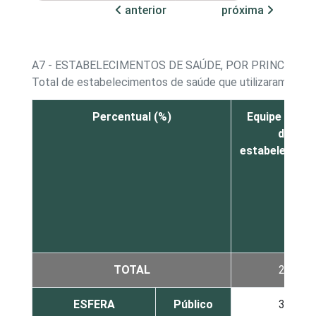
anterior
próxima
A7 - ESTABELECIMENTOS DE SAÚDE, POR PRINCIPAL
Total de estabelecimentos de saúde que utilizaram a In
Percentual (%)
Equipe inter
do
estabelecime
TOTAL
28
ESFERA
Público
31