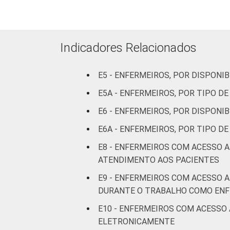
Com
internação
9
(mais de
Indicadores Relacionados
50 leitos)
Serviço de
E5 - ENFERMEIROS, POR DISPON
apoio à
E5A - ENFERMEIROS, POR TIPO 
-
diagnose e
E6 - ENFERMEIROS, POR DISPONI
terapia
E6A - ENFERMEIROS, POR TIPO 
IDENTIFICAÇÃO DE
UBS
9
E8 - ENFERMEIROS COM ACESSO 
UNIDADE BÁSICA
ATENDIMENTO AOS PACIENTES
DE SAÚDE
Não UBS
9
E9 - ENFERMEIROS COM ACESSO 
FAIXA ETÁRIA
Até 30
DURANTE O TRABALHO COMO EN
8
anos
E10 - ENFERMEIROS COM ACESSO
ELETRONICAMENTE
De 31 a 40