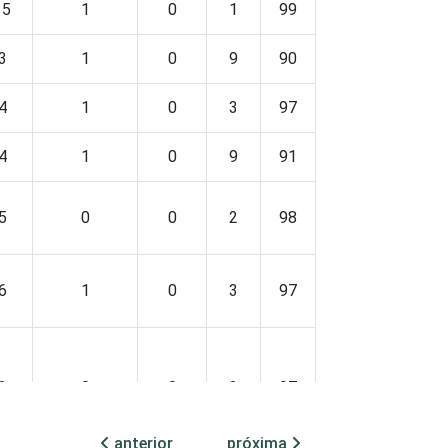
15
1
0
1
99
0
0
3
1
0
9
90
0
1
4
1
0
3
97
0
0
4
1
0
9
91
0
0
5
0
0
2
98
0
0
6
1
0
3
97
0
0
3
0
0
3
97
0
0
anterior
próxima