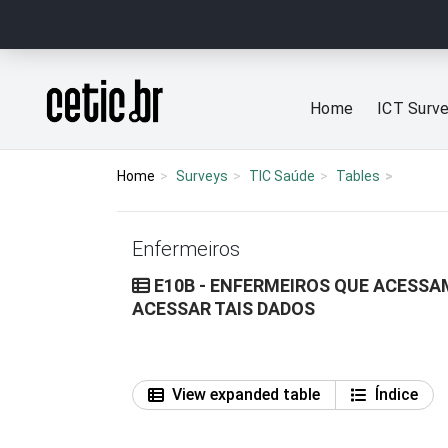
Ir para o conteúdo
Página inicial
Home
ICT Surv
Home
Surveys
TIC Saúde
Tables
Enfermeiros
E10B - ENFERMEIROS QUE ACESSA
ACESSAR TAIS DADOS
View expanded table
Índice