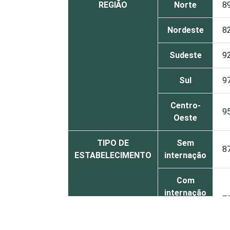
REGIÃO
Norte
8
Nordeste
8
Sudeste
9
Sul
9
Centro-
9
Oeste
TIPO DE
Sem
8
ESTABELECIMENTO
internação
Com
internação
7
(até 50
leitos)