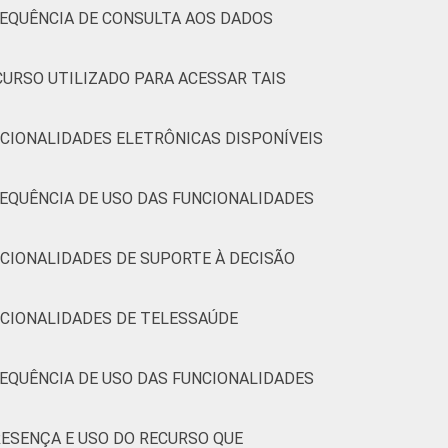
4
1
0
6
94
0
0
REQUÊNCIA DE CONSULTA AOS DADOS
CURSO UTILIZADO PARA ACESSAR TAIS
3
0
0
4
96
0
0
CIONALIDADES ELETRÔNICAS DISPONÍVEIS
2
0
0
4
96
0
0
EQUÊNCIA DE USO DAS FUNCIONALIDADES
5
1
0
7
93
0
0
CIONALIDADES DE SUPORTE À DECISÃO
(Cetic.br), Pesquisa sobre o uso das
9.
NCIONALIDADES DE TELESSAÚDE
EQUÊNCIA DE USO DAS FUNCIONALIDADES
ESENÇA E USO DO RECURSO QUE