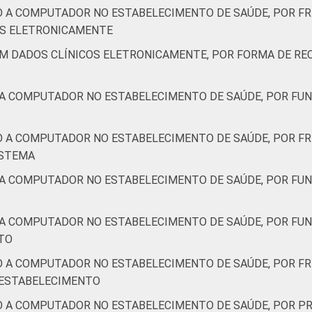
1
9
-
0
0
23
72
O A COMPUTADOR NO ESTABELECIMENTO DE SAÚDE, POR F
IS ELETRONICAMENTE
AM DADOS CLÍNICOS ELETRONICAMENTE, POR FORMA DE RE
3
7
-
0
0
25
72
 A COMPUTADOR NO ESTABELECIMENTO DE SAÚDE, POR FUN
7
3
-
0
0
27
70
O A COMPUTADOR NO ESTABELECIMENTO DE SAÚDE, POR FR
7
13
-
0
0
23
70
ISTEMA
 A COMPUTADOR NO ESTABELECIMENTO DE SAÚDE, POR FUN
de Estudos para o Desenvolvimento da Sociedade da Informação 
ão nos estabelecimentos de saúde brasileiros - TIC Saúde 201
 A COMPUTADOR NO ESTABELECIMENTO DE SAÚDE, POR FU
TO
O A COMPUTADOR NO ESTABELECIMENTO DE SAÚDE, POR FR
 ESTABELECIMENTO
O A COMPUTADOR NO ESTABELECIMENTO DE SAÚDE, POR PR