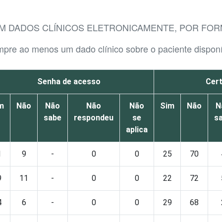
M DADOS CLÍNICOS ELETRONICAMENTE, POR FOR
mpre ao menos um dado clínico sobre o paciente disponí
Senha de acesso
Cert
m
Não
Não
Não
Não
Sim
Não
N
sabe
respondeu
se
s
aplica
1
9
-
0
0
25
70
9
11
-
0
0
22
72
4
6
-
0
0
29
68