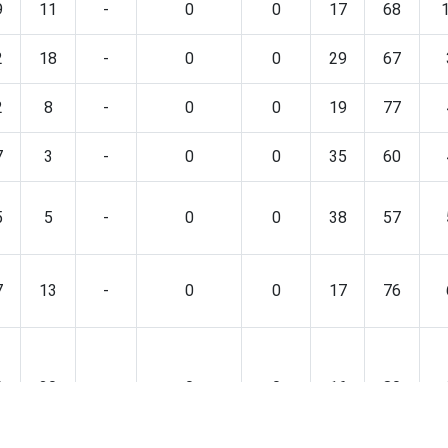
9
11
-
0
0
17
68
2
18
-
0
0
29
67
2
8
-
0
0
19
77
7
3
-
0
0
35
60
5
5
-
0
0
38
57
7
13
-
0
0
17
76
0
30
-
0
0
16
80