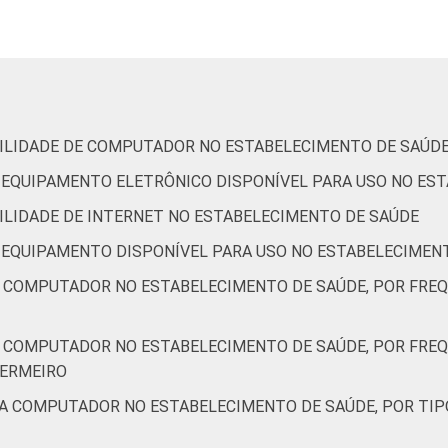
6
4
-
0
0
31
65
IBILIDADE DE COMPUTADOR NO ESTABELECIMENTO DE SAÚD
DE EQUIPAMENTO ELETRÔNICO DISPONÍVEL PARA USO NO ES
-
-
-
-
-
-
BILIDADE DE INTERNET NO ESTABELECIMENTO DE SAÚDE
DE EQUIPAMENTO DISPONÍVEL PARA USO NO ESTABELECIMEN
1
9
-
0
0
16
77
A COMPUTADOR NO ESTABELECIMENTO DE SAÚDE, POR FRE
1
9
-
0
0
28
68
A COMPUTADOR NO ESTABELECIMENTO DE SAÚDE, POR FRE
FERMEIRO
9
11
-
0
0
30
61
 A COMPUTADOR NO ESTABELECIMENTO DE SAÚDE, POR TIP