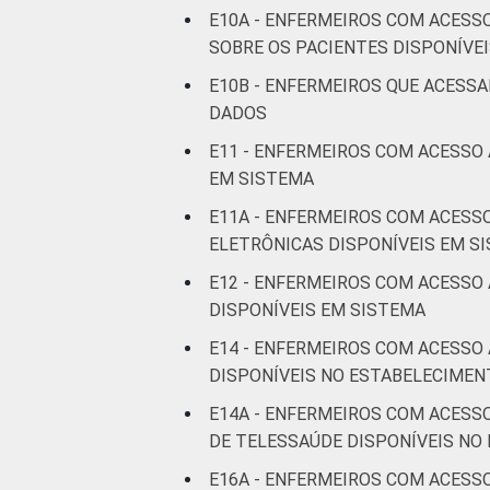
9
anos
E10A - ENFERMEIROS COM ACESS
SOBRE OS PACIENTES DISPONÍVE
De 41
E10B - ENFERMEIROS QUE ACESS
anos ou
9
DADOS
mais
E11 - ENFERMEIROS COM ACESSO
LOCALIZAÇÃO
Capital
9
EM SISTEMA
E11A - ENFERMEIROS COM ACESS
Interior
8
ELETRÔNICAS DISPONÍVEIS EM S
E12 - ENFERMEIROS COM ACESSO
Fonte: CGI.br/NIC.br, Centro Regional 
DISPONÍVEIS EM SISTEMA
tecnologias de informação e comunicaç
E14 - ENFERMEIROS COM ACESSO
DISPONÍVEIS NO ESTABELECIMEN
E14A - ENFERMEIROS COM ACESS
DE TELESSAÚDE DISPONÍVEIS NO
E16A - ENFERMEIROS COM ACESS