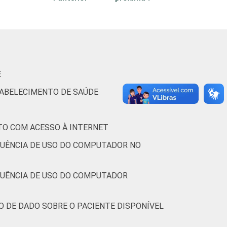
3
1
0
7
92
0
0
E
TABELECIMENTO DE SAÚDE
-
-
-
-
-
-
-
TO COM ACESSO À INTERNET
6
2
0
3
96
0
0
QUÊNCIA DE USO DO COMPUTADOR NO
3
1
0
6
94
0
0
QUÊNCIA DE USO DO COMPUTADOR
7
2
0
7
93
0
1
O DE DADO SOBRE O PACIENTE DISPONÍVEL