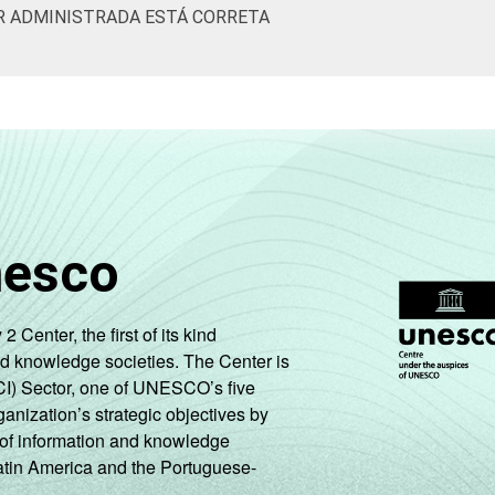
R ADMINISTRADA ESTÁ CORRETA
nesco
enter, the first of its kind
nd knowledge societies. The Center is
CI) Sector, one of UNESCO’s five
ganization’s strategic objectives by
ng of information and knowledge
Latin America and the Portuguese-