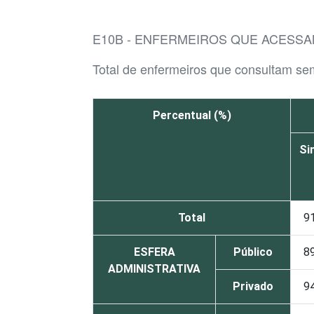
E10B - ENFERMEIROS QUE ACESSA
Total de enfermeiros que consultam se
Percentual (%)
Si
Total
9
ESFERA
Público
8
ADMINISTRATIVA
Privado
9