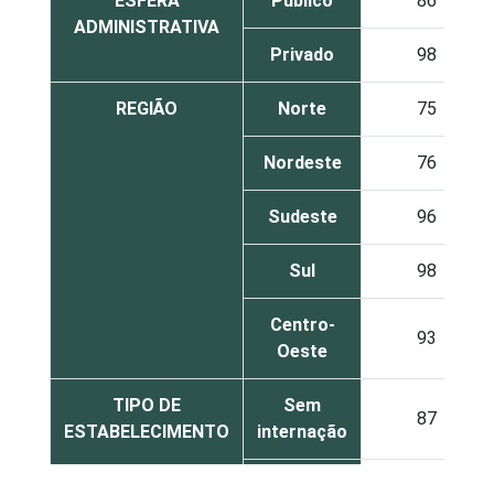
ESFERA
Público
86
ADMINISTRATIVA
Privado
98
REGIÃO
Norte
75
Nordeste
76
Sudeste
96
Sul
98
Centro-
93
Oeste
TIPO DE
Sem
87
ESTABELECIMENTO
internação
Com