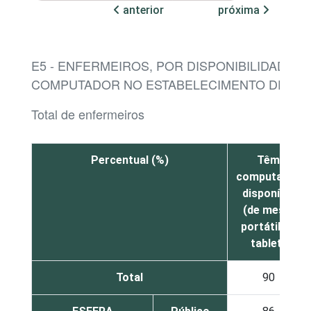
anterior
próxima
E5 - ENFERMEIROS, POR DISPONIBILIDADE D
COMPUTADOR NO ESTABELECIMENTO DE SA
Total de enfermeiros
Percentual (%)
Têm
computador
disponível
(de mesa,
portátil ou
tablet)
Total
90