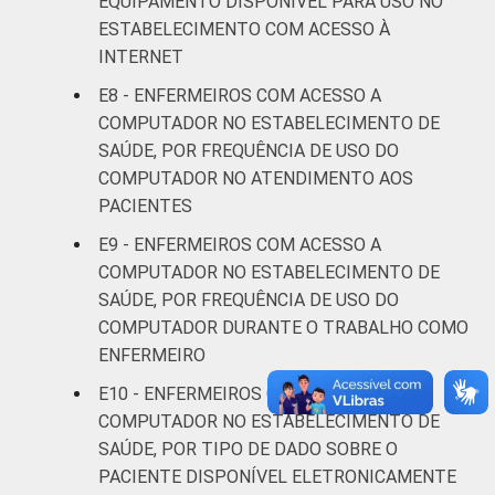
EQUIPAMENTO DISPONÍVEL PARA USO NO
FAIXA ETÁRIA
Até 30
91
ESTABELECIMENTO COM ACESSO À
anos
INTERNET
De 31 a 40
E8 - ENFERMEIROS COM ACESSO A
90
anos
COMPUTADOR NO ESTABELECIMENTO DE
SAÚDE, POR FREQUÊNCIA DE USO DO
De 41
COMPUTADOR NO ATENDIMENTO AOS
anos ou
90
PACIENTES
mais
E9 - ENFERMEIROS COM ACESSO A
COMPUTADOR NO ESTABELECIMENTO DE
LOCALIZAÇÃO
Capital
94
SAÚDE, POR FREQUÊNCIA DE USO DO
COMPUTADOR DURANTE O TRABALHO COMO
Interior
87
ENFERMEIRO
Fonte: CGI.br/NIC.br, Centro Regional de
E10 - ENFERMEIROS COM ACESSO A
Estudos para o Desenvolvimento da
COMPUTADOR NO ESTABELECIMENTO DE
Sociedade da Informação (Cetic.br),
SAÚDE, POR TIPO DE DADO SOBRE O
Pesquisa sobre o uso das tecnologias de
PACIENTE DISPONÍVEL ELETRONICAMENTE
informação e comunicação nos