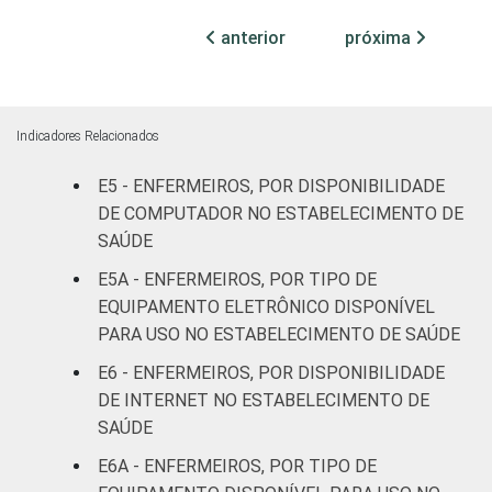
internação
81
anterior
próxima
(até 50
leitos)
Com
Indicadores Relacionados
internação
93
(mais de
E5 - ENFERMEIROS, POR DISPONIBILIDADE
50 leitos)
DE COMPUTADOR NO ESTABELECIMENTO DE
SAÚDE
Serviço de
E5A - ENFERMEIROS, POR TIPO DE
apoio à
-
EQUIPAMENTO ELETRÔNICO DISPONÍVEL
diagnose e
PARA USO NO ESTABELECIMENTO DE SAÚDE
terapia
E6 - ENFERMEIROS, POR DISPONIBILIDADE
IDENTIFICAÇÃO DE
UBS
85
DE INTERNET NO ESTABELECIMENTO DE
UNIDADE BÁSICA
SAÚDE
DE SAÚDE
Não UBS
91
E6A - ENFERMEIROS, POR TIPO DE