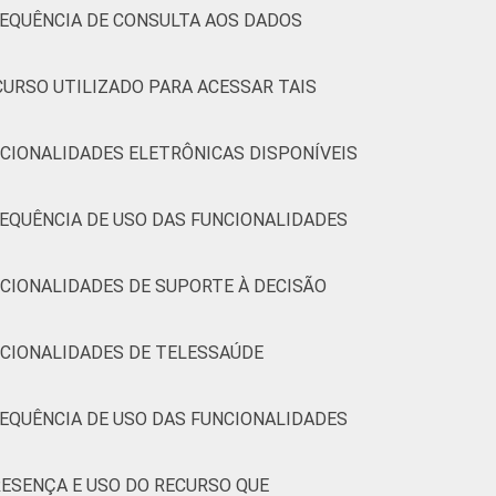
34
21
5
40
-
REQUÊNCIA DE CONSULTA AOS DADOS
CURSO UTILIZADO PARA ACESSAR TAIS
28
26
11
35
-
CIONALIDADES ELETRÔNICAS DISPONÍVEIS
37
30
10
23
-
EQUÊNCIA DE USO DAS FUNCIONALIDADES
30
15
5
49
-
CIONALIDADES DE SUPORTE À DECISÃO
(Cetic.br), Pesquisa sobre o uso das
9.
ere-se aos profissionais que declararam não
NCIONALIDADES DE TELESSAÚDE
aos que não responderam à pergunta sobre a
EQUÊNCIA DE USO DAS FUNCIONALIDADES
ESENÇA E USO DO RECURSO QUE