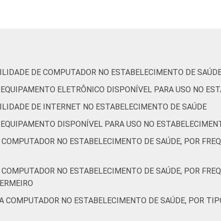
12
14
27
46
-
0
IBILIDADE DE COMPUTADOR NO ESTABELECIMENTO DE SAÚD
DE EQUIPAMENTO ELETRÔNICO DISPONÍVEL PARA USO NO ES
-
-
-
-
-
-
BILIDADE DE INTERNET NO ESTABELECIMENTO DE SAÚDE
DE EQUIPAMENTO DISPONÍVEL PARA USO NO ESTABELECIMEN
30
19
7
43
-
1
A COMPUTADOR NO ESTABELECIMENTO DE SAÚDE, POR FRE
11
14
21
54
-
0
A COMPUTADOR NO ESTABELECIMENTO DE SAÚDE, POR FRE
FERMEIRO
21
13
16
51
-
1
 A COMPUTADOR NO ESTABELECIMENTO DE SAÚDE, POR TIP