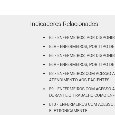
Com
internação
(mais de
Indicadores Relacionados
50 leitos)
Serviço de
E5 - ENFERMEIROS, POR DISPON
apoio à
E5A - ENFERMEIROS, POR TIPO 
diagnose e
E6 - ENFERMEIROS, POR DISPONI
terapia
E6A - ENFERMEIROS, POR TIPO 
IDENTIFICAÇÃO DE
UBS
E8 - ENFERMEIROS COM ACESSO 
UNIDADE BÁSICA
ATENDIMENTO AOS PACIENTES
DE SAÚDE
Não UBS
E9 - ENFERMEIROS COM ACESSO 
FAIXA ETÁRIA
Até 30
DURANTE O TRABALHO COMO EN
anos
E10 - ENFERMEIROS COM ACESSO
ELETRONICAMENTE
De 31 a 40