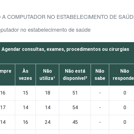
 A COMPUTADOR NO ESTABELECIMENTO DE SAÚDE
mputador no estabelecimento de saúde
Agendar consultas, exames, procedimentos ou cirurgias
mpre
Às
Não
Não está
Não
Não
vezes
utiliza¹
disponível²
sabe
respond
16
15
18
51
-
0
17
14
14
54
-
0
14
16
24
45
-
0