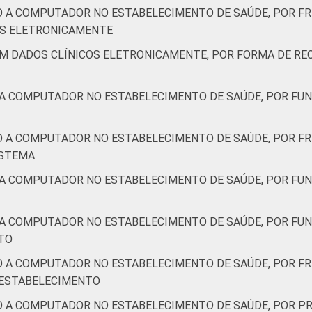
18
16
17
48
-
0
O A COMPUTADOR NO ESTABELECIMENTO DE SAÚDE, POR F
IS ELETRONICAMENTE
AM DADOS CLÍNICOS ELETRONICAMENTE, POR FORMA DE RE
10
15
20
55
-
0
 A COMPUTADOR NO ESTABELECIMENTO DE SAÚDE, POR FUN
11
11
28
50
-
0
O A COMPUTADOR NO ESTABELECIMENTO DE SAÚDE, POR FR
19
17
12
52
-
0
ISTEMA
 A COMPUTADOR NO ESTABELECIMENTO DE SAÚDE, POR FUN
de Estudos para o Desenvolvimento da Sociedade da Informação 
ão nos estabelecimentos de saúde brasileiros - TIC Saúde 201
aram não consultar o dado, apesar de ele estar disponível. ²Ref
 A COMPUTADOR NO ESTABELECIMENTO DE SAÚDE, POR FU
do, aos que declararam não saber se o dado está disponível ou 
TO
O A COMPUTADOR NO ESTABELECIMENTO DE SAÚDE, POR FR
 ESTABELECIMENTO
O A COMPUTADOR NO ESTABELECIMENTO DE SAÚDE, POR PR