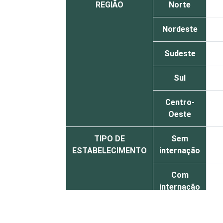
REGIÃO
Norte
Nordeste
Sudeste
Sul
Centro-
Oeste
TIPO DE
Sem
ESTABELECIMENTO
internação
Com
internação
(até 50
leitos)