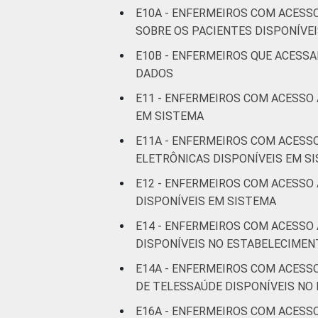
anos
E10A - ENFERMEIROS COM ACESS
SOBRE OS PACIENTES DISPONÍVE
De 41
E10B - ENFERMEIROS QUE ACESS
anos ou
DADOS
mais
E11 - ENFERMEIROS COM ACESSO
LOCALIZAÇÃO
Capital
EM SISTEMA
E11A - ENFERMEIROS COM ACESS
Interior
ELETRÔNICAS DISPONÍVEIS EM S
E12 - ENFERMEIROS COM ACESSO
Fonte: CGI.br/NIC.br, Centro Regional 
DISPONÍVEIS EM SISTEMA
tecnologias de informação e comunicaç
¹Refere-se aos profissionais que declar
E14 - ENFERMEIROS COM ACESSO
haver disponibilidade eletrônica do da
DISPONÍVEIS NO ESTABELECIMEN
disponibilidade.
E14A - ENFERMEIROS COM ACESS
DE TELESSAÚDE DISPONÍVEIS NO
E16A - ENFERMEIROS COM ACESS