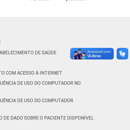
44
30
7
19
-
E
TABELECIMENTO DE SAÚDE
-
-
-
-
-
TO COM ACESSO À INTERNET
23
14
6
57
-
QUÊNCIA DE USO DO COMPUTADOR NO
36
24
7
33
-
QUÊNCIA DE USO DO COMPUTADOR
38
12
3
46
-
O DE DADO SOBRE O PACIENTE DISPONÍVEL