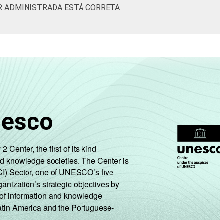
R ADMINISTRADA ESTÁ CORRETA
nesco
enter, the first of its kind
nd knowledge societies. The Center is
CI) Sector, one of UNESCO’s five
ganization’s strategic objectives by
ng of information and knowledge
Latin America and the Portuguese-