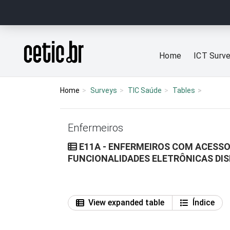
Ir para o conteúdo
Página inicial
Home
ICT Surv
Home
Surveys
TIC Saúde
Tables
Enfermeiros
E11A - ENFERMEIROS COM ACESSO
FUNCIONALIDADES ELETRÔNICAS DIS
View expanded table
Índice