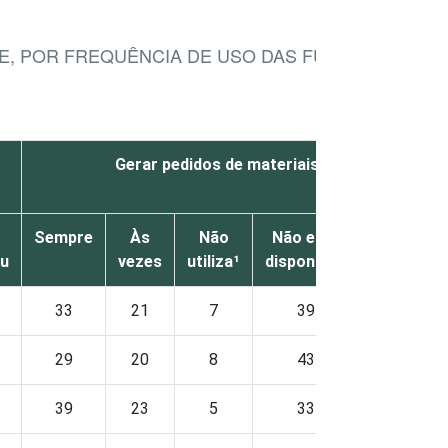
, POR FREQUÊNCIA DE USO DAS FUNCIONALIDAD
Gerar pedidos de materiais e suprimentos
Sempre
Às
Não
Não está
Não
eu
vezes
utiliza¹
disponível²
sabe
r
33
21
7
39
-
29
20
8
43
-
39
23
5
33
-