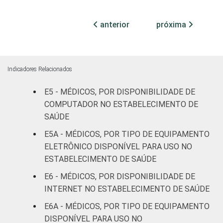
Com
internação
69
29
anterior
próxima
(até 50
leitos)
Com
Indicadores Relacionados
internação
93
6
(mais de
E5 - MÉDICOS, POR DISPONIBILIDADE DE
50 leitos)
COMPUTADOR NO ESTABELECIMENTO DE
SAÚDE
Serviço de
E5A - MÉDICOS, POR TIPO DE EQUIPAMENTO
apoio à
-
-
ELETRÔNICO DISPONÍVEL PARA USO NO
diagnose e
ESTABELECIMENTO DE SAÚDE
terapia
E6 - MÉDICOS, POR DISPONIBILIDADE DE
IDENTIFICAÇÃO DE
UBS
90
8
INTERNET NO ESTABELECIMENTO DE SAÚDE
UNIDADE BÁSICA
E6A - MÉDICOS, POR TIPO DE EQUIPAMENTO
DE SAÚDE
Não UBS
93
7
DISPONÍVEL PARA USO NO