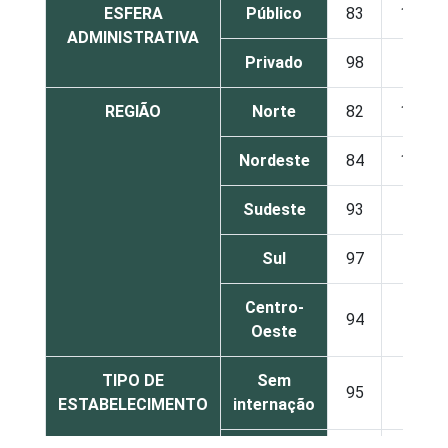
ESFERA
Público
83
15
ADMINISTRATIVA
Privado
98
2
REGIÃO
Norte
82
18
Nordeste
84
16
Sudeste
93
5
Sul
97
2
Centro-
94
5
Oeste
TIPO DE
Sem
95
4
ESTABELECIMENTO
internação