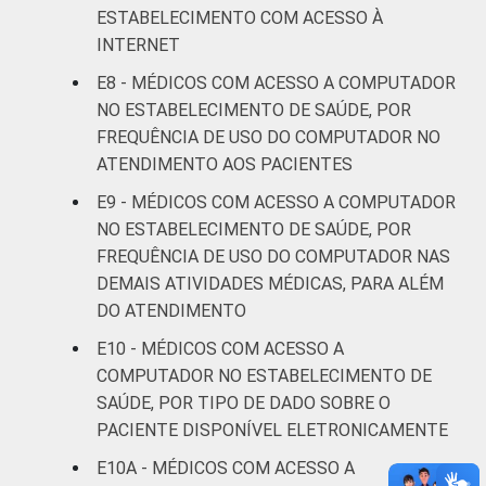
ESTABELECIMENTO COM ACESSO À
FAIXA ETÁRIA
Até 35
91
8
INTERNET
anos
E8 - MÉDICOS COM ACESSO A COMPUTADOR
De 36 a 50
NO ESTABELECIMENTO DE SAÚDE, POR
93
6
anos
FREQUÊNCIA DE USO DO COMPUTADOR NO
ATENDIMENTO AOS PACIENTES
De 51
E9 - MÉDICOS COM ACESSO A COMPUTADOR
anos ou
93
7
NO ESTABELECIMENTO DE SAÚDE, POR
mais
FREQUÊNCIA DE USO DO COMPUTADOR NAS
LOCALIZAÇÃO
DEMAIS ATIVIDADES MÉDICAS, PARA ALÉM
Capital
93
6
DO ATENDIMENTO
Interior
92
8
E10 - MÉDICOS COM ACESSO A
COMPUTADOR NO ESTABELECIMENTO DE
Fonte: CGI.br/NIC.br, Centro Regional de
SAÚDE, POR TIPO DE DADO SOBRE O
Estudos para o Desenvolvimento da
PACIENTE DISPONÍVEL ELETRONICAMENTE
Sociedade da Informação (Cetic.br),
E10A - MÉDICOS COM ACESSO A
Pesquisa sobre o uso das tecnologias de