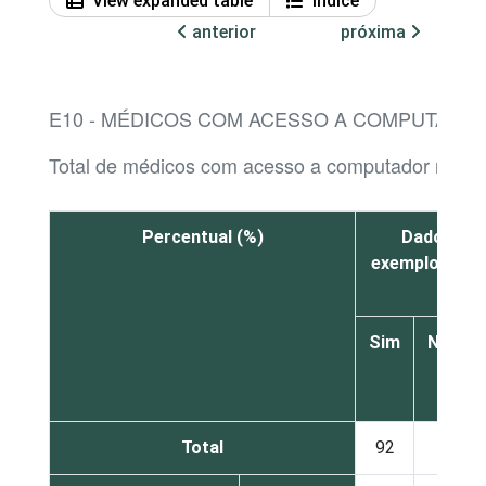
View expanded table
Índice
anterior
próxima
E10 - MÉDICOS COM ACESSO A COMPUTADOR
Total de médicos com acesso a computador no es
Percentual (%)
Dados cad
exemplo, nome
Sim
Não
Total
92
7