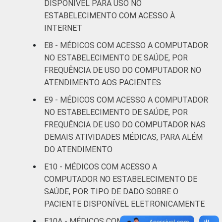
DISPONÍVEL PARA USO NO
ESTABELECIMENTO COM ACESSO À
De 36 a 50
75
1
INTERNET
anos
E8 - MÉDICOS COM ACESSO A COMPUTADOR
De 51
NO ESTABELECIMENTO DE SAÚDE, POR
anos ou
65
2
FREQUÊNCIA DE USO DO COMPUTADOR NO
mais
ATENDIMENTO AOS PACIENTES
E9 - MÉDICOS COM ACESSO A COMPUTADOR
LOCALIZAÇÃO
Capital
71
2
NO ESTABELECIMENTO DE SAÚDE, POR
FREQUÊNCIA DE USO DO COMPUTADOR NAS
Interior
66
2
DEMAIS ATIVIDADES MÉDICAS, PARA ALÉM
DO ATENDIMENTO
Fonte: CGI.br/NIC.br, Centro Regional de
Estudos para o Desenvolvimento da
E10 - MÉDICOS COM ACESSO A
Sociedade da Informação (Cetic.br),
COMPUTADOR NO ESTABELECIMENTO DE
Pesquisa sobre o uso das tecnologias de
SAÚDE, POR TIPO DE DADO SOBRE O
informação e comunicação nos
PACIENTE DISPONÍVEL ELETRONICAMENTE
estabelecimentos de saúde brasileiros – TIC
E10A - MÉDICOS COM ACESSO A