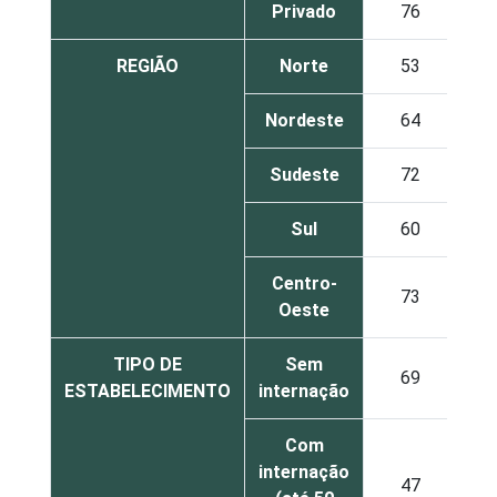
Privado
76
1
REGIÃO
Norte
53
3
Nordeste
64
1
Sudeste
72
1
Sul
60
2
Centro-
73
1
Oeste
TIPO DE
Sem
69
2
ESTABELECIMENTO
internação
Com
internação
47
4