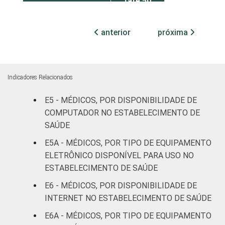
(até 50
leitos)
anterior
próxima
Com
internação
70
1
(mais de
50 leitos)
Indicadores Relacionados
Serviço de
E5 - MÉDICOS, POR DISPONIBILIDADE DE
apoio à
COMPUTADOR NO ESTABELECIMENTO DE
-
diagnose e
SAÚDE
terapia
E5A - MÉDICOS, POR TIPO DE EQUIPAMENTO
ELETRÔNICO DISPONÍVEL PARA USO NO
IDENTIFICAÇÃO DE
UBS
54
2
ESTABELECIMENTO DE SAÚDE
UNIDADE BÁSICA
DE SAÚDE
Não UBS
71
2
E6 - MÉDICOS, POR DISPONIBILIDADE DE
INTERNET NO ESTABELECIMENTO DE SAÚDE
FAIXA ETÁRIA
Até 35
62
2
E6A - MÉDICOS, POR TIPO DE EQUIPAMENTO
anos