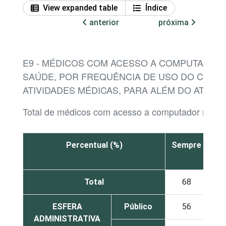
View expanded table
Índice
anterior
próxima
E9 - MÉDICOS COM ACESSO A COMPUTADOR
SAÚDE, POR FREQUÊNCIA DE USO DO COMP
ATIVIDADES MÉDICAS, PARA ALÉM DO ATEN
Total de médicos com acesso a computador no es
Percentual (%)
Sempre
À
ve
Total
68
2
ESFERA
Público
56
2
ADMINISTRATIVA