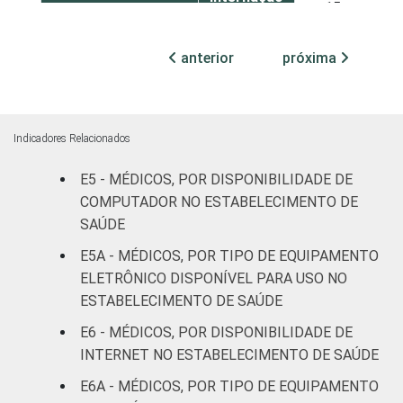
15
(até 50
leitos)
anterior
próxima
Com
internação
16
1
(mais de
Indicadores Relacionados
50 leitos)
E5 - MÉDICOS, POR DISPONIBILIDADE DE
Serviço de
COMPUTADOR NO ESTABELECIMENTO DE
apoio à
SAÚDE
-
diagnose e
E5A - MÉDICOS, POR TIPO DE EQUIPAMENTO
terapia
ELETRÔNICO DISPONÍVEL PARA USO NO
ESTABELECIMENTO DE SAÚDE
IDENTIFICAÇÃO DE
UBS
20
2
UNIDADE BÁSICA
E6 - MÉDICOS, POR DISPONIBILIDADE DE
DE SAÚDE
Não UBS
21
1
INTERNET NO ESTABELECIMENTO DE SAÚDE
E6A - MÉDICOS, POR TIPO DE EQUIPAMENTO
FAIXA ETÁRIA
Até 35
14
2