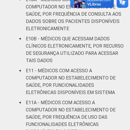
estabelecimentos de saúde brasileiros – TIC
COMPUTADOR NO ESTABELECIMENTO DE
Saúde 2019.
SAÚDE, POR FREQUÊNCIA DE CONSULTA AOS
¹Refere-se aos profissionais que declararam
DADOS SOBRE OS PACIENTES DISPONÍVEIS
não consultar o dado, apesar de ele estar
disponível. ²Refere-se aos profissionais que
ELETRONICAMENTE
declararam não haver disponibilidade
E10B - MÉDICOS QUE ACESSAM DADOS
eletrônica do dado, aos que declararam não
CLÍNICOS ELETRONICAMENTE, POR RECURSO
saber se o dado está disponível ou aos que
DE SEGURANÇA UTILIZADO PARA ACESSAR
não responderam à pergunta sobre a
TAIS DADOS
disponibilidade.
E11 - MÉDICOS COM ACESSO A
COMPUTADOR NO ESTABELECIMENTO DE
SAÚDE, POR FUNCIONALIDADES
ELETRÔNICAS DISPONÍVEIS EM SISTEMA
E11A - MÉDICOS COM ACESSO A
COMPUTADOR NO ESTABELECIMENTO DE
SAÚDE, POR FREQUÊNCIA DE USO DAS
FUNCIONALIDADES ELETRÔNICAS