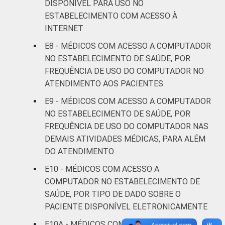
DISPONÍVEL PARA USO NO
anos
ESTABELECIMENTO COM ACESSO À
INTERNET
De 36 a 50
24
1
anos
E8 - MÉDICOS COM ACESSO A COMPUTADOR
NO ESTABELECIMENTO DE SAÚDE, POR
De 51
FREQUÊNCIA DE USO DO COMPUTADOR NO
anos ou
23
1
ATENDIMENTO AOS PACIENTES
mais
E9 - MÉDICOS COM ACESSO A COMPUTADOR
NO ESTABELECIMENTO DE SAÚDE, POR
LOCALIZAÇÃO
Capital
20
1
FREQUÊNCIA DE USO DO COMPUTADOR NAS
DEMAIS ATIVIDADES MÉDICAS, PARA ALÉM
Interior
21
1
DO ATENDIMENTO
Fonte: CGI.br/NIC.br, Centro Regional de
E10 - MÉDICOS COM ACESSO A
Estudos para o Desenvolvimento da
COMPUTADOR NO ESTABELECIMENTO DE
Sociedade da Informação (Cetic.br),
SAÚDE, POR TIPO DE DADO SOBRE O
Pesquisa sobre o uso das tecnologias de
PACIENTE DISPONÍVEL ELETRONICAMENTE
informação e comunicação nos
E10A - MÉDICOS COM ACESSO A