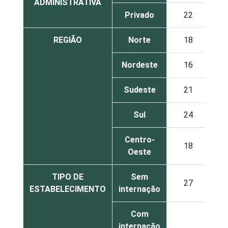
ADMINISTRATIVA
Privado
22
1
REGIÃO
Norte
18
1
Nordeste
16
1
Sudeste
21
1
Sul
24
1
Centro-
18
2
Oeste
TIPO DE
Sem
27
2
ESTABELECIMENTO
internação
Com
internação