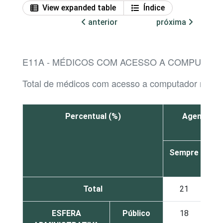
View expanded table
Índice
anterior
próxima
E11A - MÉDICOS COM ACESSO A COMPUTADO
Total de médicos com acesso a computador no es
Percentual (%)
Agendar co
Sempre
À
ve
Total
21
1
ESFERA
Público
18
1