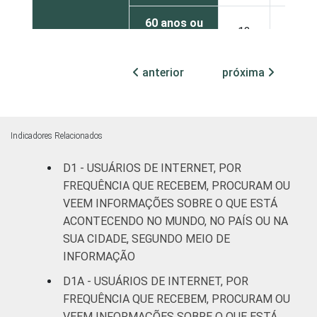
60 anos ou
13
20
mais
anterior
próxima
REGIÃO
Norte
16
15
Nordeste
15
14
Indicadores Relacionados
Sudeste
13
19
D1 - USUÁRIOS DE INTERNET, POR
Sul
8
15
FREQUÊNCIA QUE RECEBEM, PROCURAM OU
VEEM INFORMAÇÕES SOBRE O QUE ESTÁ
Centro-
ACONTECENDO NO MUNDO, NO PAÍS OU NA
13
16
Oeste
SUA CIDADE, SEGUNDO MEIO DE
INFORMAÇÃO
CLASSE
A
13
23
D1A - USUÁRIOS DE INTERNET, POR
SOCIAL
FREQUÊNCIA QUE RECEBEM, PROCURAM OU
C
13
14
VEEM INFORMAÇÕES SOBRE O QUE ESTÁ