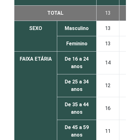
TOTAL
13
16
SEXO
Masculino
13
18
Feminino
13
14
FAIXA ETÁRIA
De 16 a 24
14
11
anos
De 25 a 34
12
15
anos
De 35 a 44
16
14
anos
De 45 a 59
11
21
anos