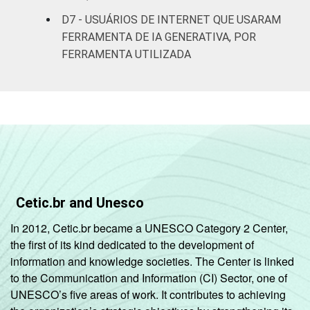
celular
D7 - USUÁRIOS DE INTERNET QUE USARAM
FERRAMENTA DE IA GENERATIVA, POR
Ambos
13
19
FERRAMENTA UTILIZADA
Outras
10
5
combinações
Fonte: Núcleo de Informação e Coordenação
do Ponto BR (2026). Painel TIC 2025:
pesquisa online com usuários de Internet no
Brasil: integridade da informação [Tabelas].
Cetic.br and Unesco
In 2012, Cetic.br became a UNESCO Category 2 Center,
the first of its kind dedicated to the development of
information and knowledge societies. The Center is linked
to the Communication and Information (CI) Sector, one of
UNESCO’s five areas of work. It contributes to achieving