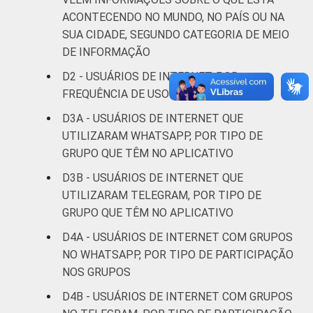
ACONTECENDO NO MUNDO, NO PAÍS OU NA
DE
14
14
SUA CIDADE, SEGUNDO CATEGORIA DE MEIO
ÁREA
Urbana
13
17
DE INFORMAÇÃO
D2 - USUÁRIOS DE INTERNET, POR
Rural
10
12
FREQUÊNCIA DE USO DE REDES SOCIAIS
D3A - USUÁRIOS DE INTERNET QUE
GRAU DE
Anos iniciais
UTILIZARAM WHATSAPP, POR TIPO DE
INSTRUÇÃO
do Ensino
12
14
GRUPO QUE TÊM NO APLICATIVO
Fundamental
D3B - USUÁRIOS DE INTERNET QUE
Anos finais
UTILIZARAM TELEGRAM, POR TIPO DE
do Ensino
17
15
GRUPO QUE TÊM NO APLICATIVO
Fundamental
D4A - USUÁRIOS DE INTERNET COM GRUPOS
NO WHATSAPP, POR TIPO DE PARTICIPAÇÃO
Ensino Médio
13
15
NOS GRUPOS
Ensino
D4B - USUÁRIOS DE INTERNET COM GRUPOS
12
19
Superior