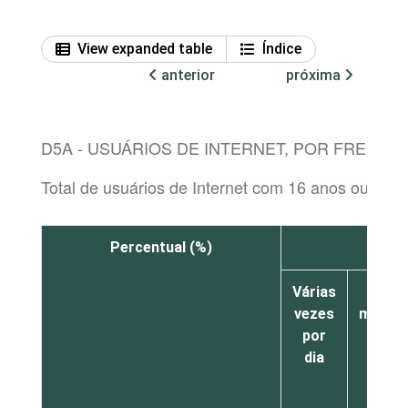
View expanded table
Índice
anterior
próxima
D5A - USUÁRIOS DE INTERNET, POR FREQU
Total de usuários de Internet com 16 anos ou mais
Percentual (%)
Várias
Pelo
vezes
menos
por
uma
dia
vez
por
dia