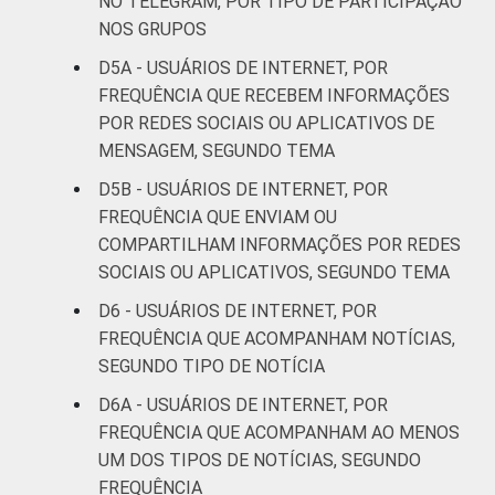
NO TELEGRAM, POR TIPO DE PARTICIPAÇÃO
NOS GRUPOS
COR OU RAÇA
Branca
12
16
D5A - USUÁRIOS DE INTERNET, POR
FREQUÊNCIA QUE RECEBEM INFORMAÇÕES
Preta
15
18
POR REDES SOCIAIS OU APLICATIVOS DE
MENSAGEM, SEGUNDO TEMA
Parda
14
16
D5B - USUÁRIOS DE INTERNET, POR
Amarela
4
31
FREQUÊNCIA QUE ENVIAM OU
COMPARTILHAM INFORMAÇÕES POR REDES
Indígena
11
0
SOCIAIS OU APLICATIVOS, SEGUNDO TEMA
D6 - USUÁRIOS DE INTERNET, POR
Não sei
3
8
FREQUÊNCIA QUE ACOMPANHAM NOTÍCIAS,
SEGUNDO TIPO DE NOTÍCIA
DISPOSITIVOS
Apenas
4
21
computador
D6A - USUÁRIOS DE INTERNET, POR
FREQUÊNCIA QUE ACOMPANHAM AO MENOS
Apenas
UM DOS TIPOS DE NOTÍCIAS, SEGUNDO
telefone
13
13
FREQUÊNCIA