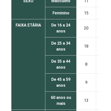
SEXO
Masculino
11
12
Feminino
15
14
FAIXA ETÁRIA
De 16 a 24
20
9
anos
De 25 a 34
18
18
anos
De 35 a 44
8
15
anos
De 45 a 59
9
11
anos
60 anos ou
13
7
mais