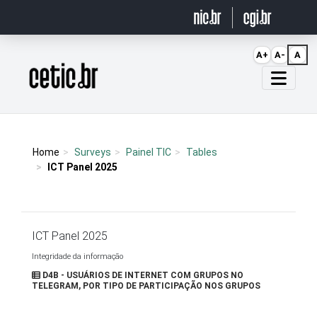
Ir para o conteúdo
A+
A-
A
Página inicial
Home
Surveys
Painel TIC
Tables
ICT Panel 2025
ICT Panel 2025
Integridade da informação
D4B - USUÁRIOS DE INTERNET COM GRUPOS NO
TELEGRAM, POR TIPO DE PARTICIPAÇÃO NOS GRUPOS