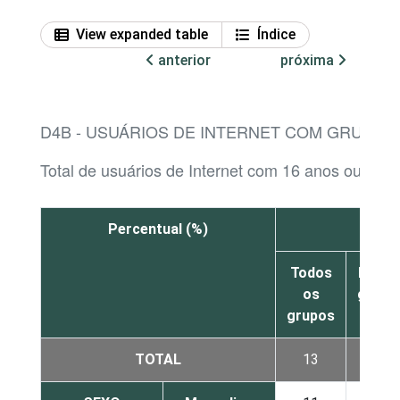
View expanded table
Índice
anterior
próxima
D4B - USUÁRIOS DE INTERNET COM GRUPOS
Total de usuários de Internet com 16 anos ou ma
Percentual (%)
Est
Todos
Muito
os
grupo
grupos
TOTAL
13
13