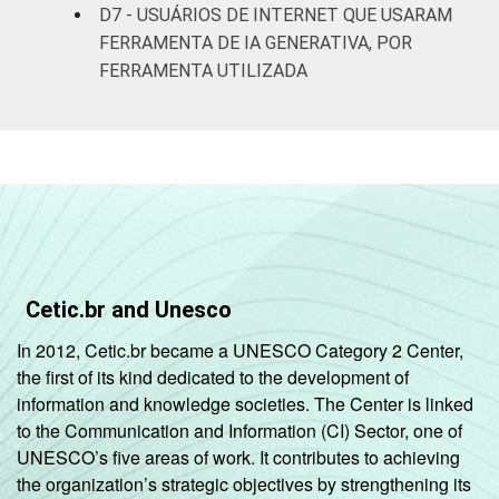
D7 - USUÁRIOS DE INTERNET QUE USARAM
Outras
10
0
FERRAMENTA DE IA GENERATIVA, POR
combinações
FERRAMENTA UTILIZADA
Fonte: Núcleo de Informação e Coordenação
do Ponto BR (2026). Painel TIC 2025:
pesquisa online com usuários de Internet no
Brasil: integridade da informação [Tabelas].
Cetic.br and Unesco
In 2012, Cetic.br became a UNESCO Category 2 Center,
the first of its kind dedicated to the development of
information and knowledge societies. The Center is linked
to the Communication and Information (CI) Sector, one of
UNESCO’s five areas of work. It contributes to achieving
the organization’s strategic objectives by strengthening its