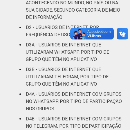
ACONTECENDO NO MUNDO, NO PAÍS OU NA
SUA CIDADE, SEGUNDO CATEGORIA DE MEIO
Rural
17
9
DE INFORMAÇÃO
GRAU DE
Anos iniciais
D2 - USUÁRIOS DE INTERNET, POR
INSTRUÇÃO
do Ensino
20
5
FREQUÊNCIA DE USO DE REDES SOCIAIS
Fundamental
D3A - USUÁRIOS DE INTERNET QUE
UTILIZARAM WHATSAPP, POR TIPO DE
Anos finais
GRUPO QUE TÊM NO APLICATIVO
do Ensino
9
15
Fundamental
D3B - USUÁRIOS DE INTERNET QUE
UTILIZARAM TELEGRAM, POR TIPO DE
Ensino Médio
11
9
GRUPO QUE TÊM NO APLICATIVO
D4A - USUÁRIOS DE INTERNET COM GRUPOS
Ensino
14
18
NO WHATSAPP, POR TIPO DE PARTICIPAÇÃO
Superior
NOS GRUPOS
COR OU RAÇA
Branca
11
13
D4B - USUÁRIOS DE INTERNET COM GRUPOS
NO TELEGRAM, POR TIPO DE PARTICIPAÇÃO