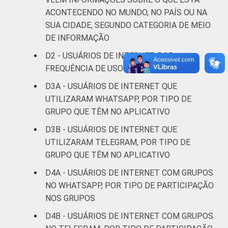
DE
29
23
ACONTECENDO NO MUNDO, NO PAÍS OU NA
SUA CIDADE, SEGUNDO CATEGORIA DE MEIO
ÁREA
Urbana
33
33
DE INFORMAÇÃO
Rural
25
32
D2 - USUÁRIOS DE INTERNET, POR
FREQUÊNCIA DE USO DE REDES SOCIAIS
GRAU DE
Anos iniciais
D3A - USUÁRIOS DE INTERNET QUE
INSTRUÇÃO
do Ensino
26
30
UTILIZARAM WHATSAPP, POR TIPO DE
Fundamental
GRUPO QUE TÊM NO APLICATIVO
Anos finais
D3B - USUÁRIOS DE INTERNET QUE
do Ensino
36
21
UTILIZARAM TELEGRAM, POR TIPO DE
Fundamental
GRUPO QUE TÊM NO APLICATIVO
D4A - USUÁRIOS DE INTERNET COM GRUPOS
Ensino Médio
30
33
NO WHATSAPP, POR TIPO DE PARTICIPAÇÃO
NOS GRUPOS
Ensino
35
36
Superior
D4B - USUÁRIOS DE INTERNET COM GRUPOS