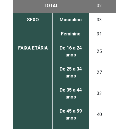
TOTAL
32
33
SEXO
Masculino
33
33
Feminino
31
33
FAIXA ETÁRIA
De 16 a 24
25
21
anos
De 25 a 34
27
28
anos
De 35 a 44
33
34
anos
De 45 a 59
40
39
anos