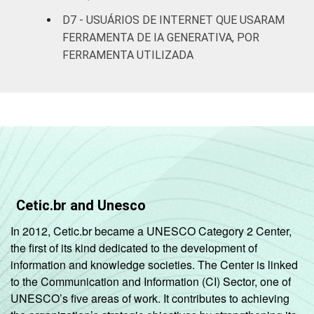
D7 - USUÁRIOS DE INTERNET QUE USARAM
Ambos
34
34
FERRAMENTA DE IA GENERATIVA, POR
FERRAMENTA UTILIZADA
Outras
11
20
combinações
Fonte: Núcleo de Informação e Coordenação
do Ponto BR (2026). Painel TIC 2025:
pesquisa online com usuários de Internet no
Brasil: integridade da informação [Tabelas].
Cetic.br and Unesco
In 2012, Cetic.br became a UNESCO Category 2 Center,
the first of its kind dedicated to the development of
information and knowledge societies. The Center is linked
to the Communication and Information (CI) Sector, one of
UNESCO’s five areas of work. It contributes to achieving