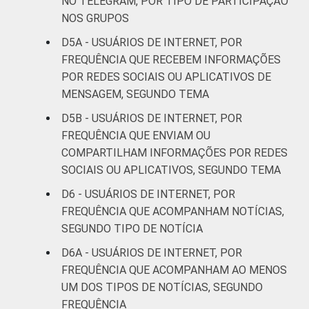
NO TELEGRAM, POR TIPO DE PARTICIPAÇÃO
COR OU RAÇA
Branca
30
37
NOS GRUPOS
D5A - USUÁRIOS DE INTERNET, POR
Preta
33
29
FREQUÊNCIA QUE RECEBEM INFORMAÇÕES
POR REDES SOCIAIS OU APLICATIVOS DE
Parda
35
29
MENSAGEM, SEGUNDO TEMA
Amarela
13
45
D5B - USUÁRIOS DE INTERNET, POR
FREQUÊNCIA QUE ENVIAM OU
Indígena
34
5
COMPARTILHAM INFORMAÇÕES POR REDES
SOCIAIS OU APLICATIVOS, SEGUNDO TEMA
Não sei
21
41
D6 - USUÁRIOS DE INTERNET, POR
FREQUÊNCIA QUE ACOMPANHAM NOTÍCIAS,
DISPOSITIVOS
Apenas
15
69
SEGUNDO TIPO DE NOTÍCIA
computador
D6A - USUÁRIOS DE INTERNET, POR
Apenas
FREQUÊNCIA QUE ACOMPANHAM AO MENOS
telefone
32
30
UM DOS TIPOS DE NOTÍCIAS, SEGUNDO
celular
FREQUÊNCIA