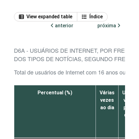
View expanded table
Índice
anterior
próxima
D6A - USUÁRIOS DE INTERNET, POR FREQU
DOS TIPOS DE NOTÍCIAS, SEGUNDO FREQUÊ
Total de usuários de Internet com 16 anos ou mais
Percentual (%)
Várias
Uma
vezes
vez
ao dia
por
dia