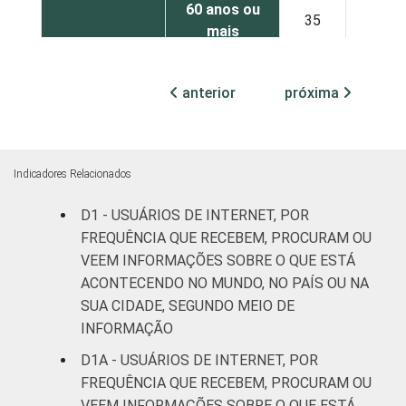
60 anos ou
35
41
mais
REGIÃO
Norte
35
25
anterior
próxima
Nordeste
36
34
Sudeste
32
33
Indicadores Relacionados
Sul
27
32
D1 - USUÁRIOS DE INTERNET, POR
FREQUÊNCIA QUE RECEBEM, PROCURAM OU
Centro-
VEEM INFORMAÇÕES SOBRE O QUE ESTÁ
29
31
Oeste
ACONTECENDO NO MUNDO, NO PAÍS OU NA
SUA CIDADE, SEGUNDO MEIO DE
CLASSE
A
37
44
INFORMAÇÃO
SOCIAL
D1A - USUÁRIOS DE INTERNET, POR
C
31
32
FREQUÊNCIA QUE RECEBEM, PROCURAM OU
VEEM INFORMAÇÕES SOBRE O QUE ESTÁ