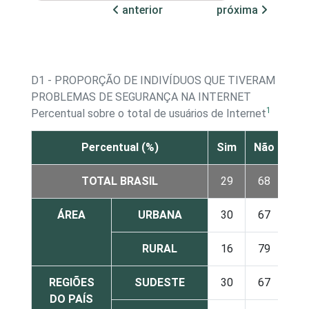
anterior
próxima
D1 - PROPORÇÃO DE INDIVÍDUOS QUE TIVERAM
PROBLEMAS DE SEGURANÇA NA INTERNET
1
Percentual sobre o total de usuários de Internet
Percentual (%)
Sim
Não
NS
TOTAL BRASIL
29
68
ÁREA
URBANA
30
67
RURAL
16
79
REGIÕES
SUDESTE
30
67
DO PAÍS