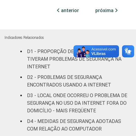
Médio
28
70
anterior
próxima
Superior
42
57
FAIXA
De 10 a 15
Indicadores Relacionados
19
75
ETÁRIA
anos
D1 - PROPORÇÃO DE INDIVÍDUOS QUE
TIVERAM PROBLEMAS DE SEGURANÇA NA
De 16 a 24
29
68
INTERNET
anos
D2 - PROBLEMAS DE SEGURANÇA
De 25 a 34
ENCONTRADOS USANDO A INTERNET
34
63
anos
D3 - LOCAL ONDE OCORREU O PROBLEMA DE
SEGURANÇA NO USO DA INTERNET FORA DO
De 35 a 44
31
66
DOMICÍLIO - MAIS FREQÜENTE
anos
D4 - MEDIDAS DE SEGURANÇA ADOTADAS
De 45 a 59
COM RELAÇÃO AO COMPUTADOR
35
63
anos