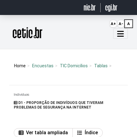
Ir para o conteúdo
A+
A-
A
Página inicial
Home
Encuestas
TIC Domicílios
Tablas
Indivíduos
D1 - PROPORÇÃO DE INDIVÍDUOS QUE TIVERAM
PROBLEMAS DE SEGURANÇA NA INTERNET
Ver tabla ampliada
Índice