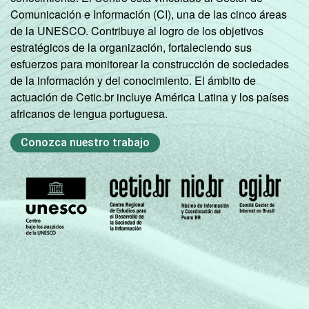
Comunicación e Información (CI), una de las cinco áreas
CLASSE
A
56
44
de la UNESCO. Contribuye al logro de los objetivos
4
SOCIAL
estratégicos de la organización, fortaleciendo sus
B
42
56
esfuerzos para monitorear la construcción de sociedades
de la información y del conocimiento. El ámbito de
C
24
72
actuación de Cetic.br incluye América Latina y los países
africanos de lengua portuguesa.
D E
11
85
Conozca nuestro trabajo
SITUAÇÃO
Trabalhador
31
67
DE
EMPREGO
Desempregado
36
61
Não integra a
população
24
71
3
ativa
1
Base: 8.815 entrevistados que usaram a