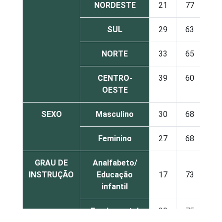
NORDESTE
21
77
SUL
29
63
NORTE
33
65
CENTRO-
39
60
OESTE
SEXO
Masculino
30
68
Feminino
27
68
GRAU DE
Analfabeto/
INSTRUÇÃO
Educação
17
73
infantil
Fundamental
20
75