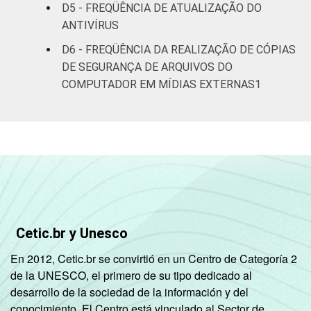
D5 - FREQÜÊNCIA DE ATUALIZAÇÃO DO
ANTIVÍRUS
De 60 anos ou
28
69
mais
D6 - FREQÜÊNCIA DA REALIZAÇÃO DE CÓPIAS
DE SEGURANÇA DE ARQUIVOS DO
RENDA
Até R$415
10
86
COMPUTADOR EM MÍDIAS EXTERNAS1
FAMILIAR
R$416-R$830
16
78
R$831-R$1245
27
71
R$1246-
34
63
R$2075
Cetic.br y Unesco
R$2076-
44
56
R$4150
En 2012, Cetic.br se convirtió en un Centro de Categoría 2
de la UNESCO, el primero de su tipo dedicado al
R$4151 ou
53
46
desarrollo de la sociedad de la información y del
mais
conocimiento. El Centro está vinculado al Sector de