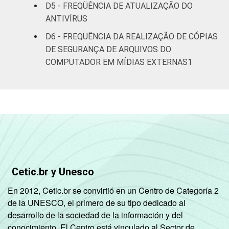
D5 - FREQÜÊNCIA DE ATUALIZAÇÃO DO
ANTIVÍRUS
De 45 anos ou
73
8
mais
D6 - FREQÜÊNCIA DA REALIZAÇÃO DE CÓPIAS
DE SEGURANÇA DE ARQUIVOS DO
RENDA
Até R$830
51
6
COMPUTADOR EM MÍDIAS EXTERNAS1
FAMILIAR
R$831-R$1245
68
8
R$1246-
71
11
R$2075
R$2076-
80
11
R$4150
Cetic.br y Unesco
R$4151 ou
82
22
En 2012, Cetic.br se convirtió en un Centro de Categoría 2
mais
de la UNESCO, el primero de su tipo dedicado al
desarrollo de la sociedad de la información y del
CLASSE
A
86
18
conocimiento. El Centro está vinculado al Sector de