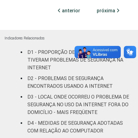
infantil
anterior
próxima
Fundamental
56
7
Médio
67
8
Indicadores Relacionados
Superior
81
15
D1 - PROPORÇÃO DE INDIVÍDUOS QUE
TIVERAM PROBLEMAS DE SEGURANÇA NA
FAIXA
De 10 a 15
55
8
INTERNET
ETÁRIA
anos
D2 - PROBLEMAS DE SEGURANÇA
De 16 a 24
ENCONTRADOS USANDO A INTERNET
71
10
anos
D3 - LOCAL ONDE OCORREU O PROBLEMA DE
SEGURANÇA NO USO DA INTERNET FORA DO
De 25 a 34
75
12
DOMICÍLIO - MAIS FREQÜENTE
anos
D4 - MEDIDAS DE SEGURANÇA ADOTADAS
De 35 a 44
COM RELAÇÃO AO COMPUTADOR
71
12
anos