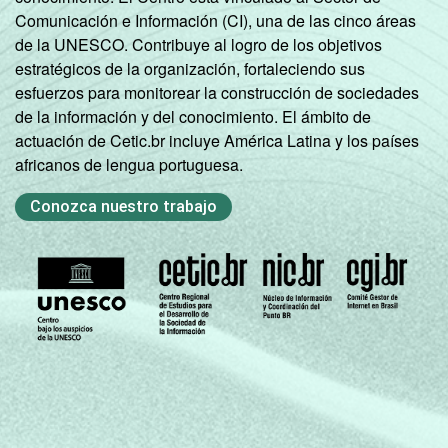
3
SOCIAL
Comunicación e Información (CI), una de las cinco áreas
B
77
11
de la UNESCO. Contribuye al logro de los objetivos
estratégicos de la organización, fortaleciendo sus
C
61
8
esfuerzos para monitorear la construcción de sociedades
de la información y del conocimiento. El ámbito de
D E
53
8
actuación de Cetic.br incluye América Latina y los países
africanos de lengua portuguesa.
SITUAÇÃO
Trabalhador
72
11
DE
Conozca nuestro trabajo
EMPREGO
Desempregado
70
7
Não integra a
população
63
8
2
ativa
1
Base: 4.618 entrevistados que usaram a
Internet nos últimos três meses (amostra
principal + oversample de usuários de