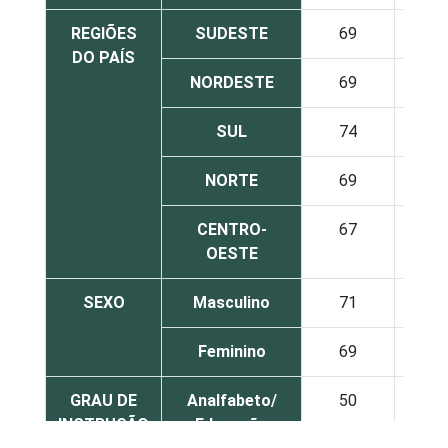
REGIÕES
SUDESTE
69
13
DO PAÍS
NORDESTE
69
5
SUL
74
7
NORTE
69
6
CENTRO-
67
9
OESTE
SEXO
Masculino
71
12
Feminino
69
8
GRAU DE
Analfabeto/
50
4
INSTRUÇÃO
Educação