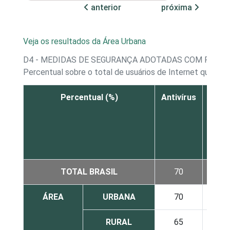
anterior
próxima
Veja os resultados da Área Urbana
D4 - MEDIDAS DE SEGURANÇA ADOTADAS COM RELA
Percentual sobre o total de usuários de Internet que p
Percentual (%)
Antivírus
Firew
pess
TOTAL BRASIL
70
10
ÁREA
URBANA
70
11
RURAL
65
4