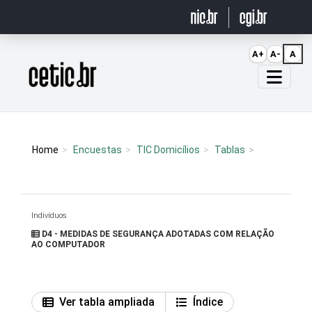
Ir para o conteúdo
A+
A-
A
Página inicial
Home
Encuestas
TIC Domicílios
Tablas
Indivíduos
D4 - MEDIDAS DE SEGURANÇA ADOTADAS COM RELAÇÃO
AO COMPUTADOR
Ver tabla ampliada
Índice