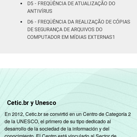
63
D5 - FREQÜÊNCIA DE ATUALIZAÇÃO DO
anos
ANTIVÍRUS
De 35 a 44
D6 - FREQÜÊNCIA DA REALIZAÇÃO DE CÓPIAS
66
anos
DE SEGURANÇA DE ARQUIVOS DO
COMPUTADOR EM MÍDIAS EXTERNAS1
De 45 a 59
63
anos
De 60 anos ou
69
mais
RENDA
Até R$415
86
FAMILIAR
R$416-R$830
78
Cetic.br y Unesco
En 2012, Cetic.br se convirtió en un Centro de Categoría 2
R$831-R$1245
71
de la UNESCO, el primero de su tipo dedicado al
desarrollo de la sociedad de la información y del
R$1246-
64
conocimiento. El Centro está vinculado al Sector de