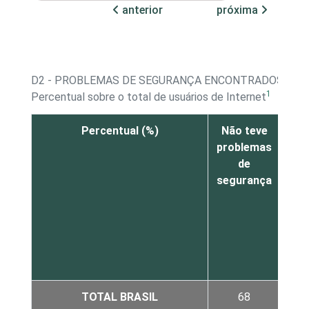
anterior
próxima
D2 - PROBLEMAS DE SEGURANÇA ENCONTRADOS USA
1
Percentual sobre o total de usuários de Internet
Percentual (%)
Não teve
At
problemas
de
de
ou
segurança
pro
mal
TOTAL BRASIL
68