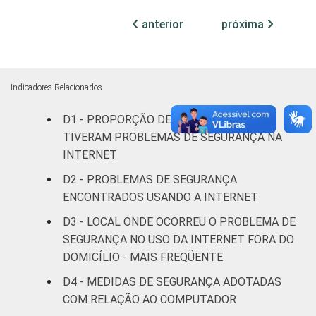
anterior
próxima
GRAU DE
Analfabeto/
INSTRUÇÃO
Educação
73
infantil
Indicadores Relacionados
Fundamental
75
D1 - PROPORÇÃO DE INDIVÍDUOS QUE
TIVERAM PROBLEMAS DE SEGURANÇA NA
Médio
70
INTERNET
Superior
57
D2 - PROBLEMAS DE SEGURANÇA
ENCONTRADOS USANDO A INTERNET
FAIXA
De 10 a 15
75
D3 - LOCAL ONDE OCORREU O PROBLEMA DE
ETÁRIA
anos
SEGURANÇA NO USO DA INTERNET FORA DO
DOMICÍLIO - MAIS FREQÜENTE
De 16 a 24
68
anos
D4 - MEDIDAS DE SEGURANÇA ADOTADAS
COM RELAÇÃO AO COMPUTADOR
De 25 a 34