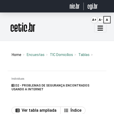
Ir para o conteúdo
A+
A-
A
Página inicial
Home
Encuestas
TIC Domicílios
Tablas
Indivíduos
D2 - PROBLEMAS DE SEGURANÇA ENCONTRADOS
USANDO A INTERNET
Ver tabla ampliada
Índice