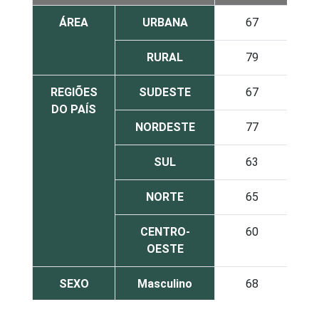
ÁREA
URBANA
67
RURAL
79
REGIÕES
SUDESTE
67
DO PAÍS
NORDESTE
77
SUL
63
NORTE
65
CENTRO-
60
OESTE
SEXO
Masculino
68
Feminino
68