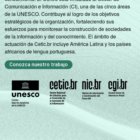
R$2075
Comunicación e Información (CI), una de las cinco áreas
de la UNESCO. Contribuye al logro de los objetivos
R$2076-
estratégicos de la organización, fortaleciendo sus
56
R$4150
esfuerzos para monitorear la construcción de sociedades
de la información y del conocimiento. El ámbito de
R$4151 ou
46
actuación de Cetic.br incluye América Latina y los países
mais
africanos de lengua portuguesa.
CLASSE
A
44
Conozca nuestro trabajo
43
SOCIAL
B
56
C
72
D E
85
SITUAÇÃO
Trabalhador
67
DE
EMPREGO
Desempregado
61